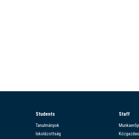
Students
Staff
Tanulmányok
Munkaerőp
Iskolázottság
Közgazdas