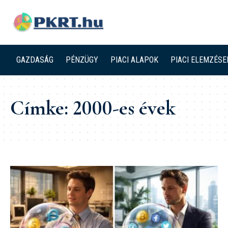
GAZDASÁG
PÉNZÜGY
PIACI ALAPOK
PIACI ELEMZÉSE
Címke:
2000-es évek