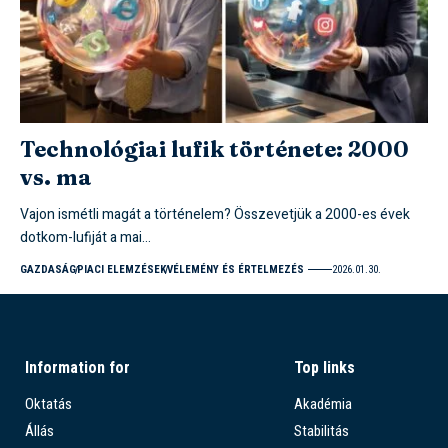
Technológiai lufik története: 2000
vs. ma
Vajon ismétli magát a történelem? Összevetjük a 2000-es évek
dotkom-lufiját a mai…
GAZDASÁG
PIACI ELEMZÉSEK
VÉLEMÉNY ÉS ÉRTELMEZÉS
2026.01.30.
Information for
Top links
Oktatás
Akadémia
Állás
Stabilitás