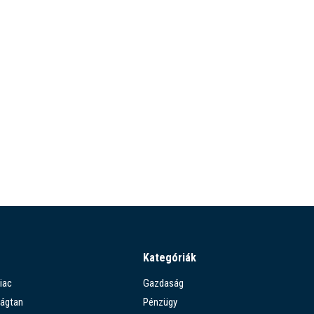
Kategóriák
iac
Gazdaság
ágtan
Pénzügy