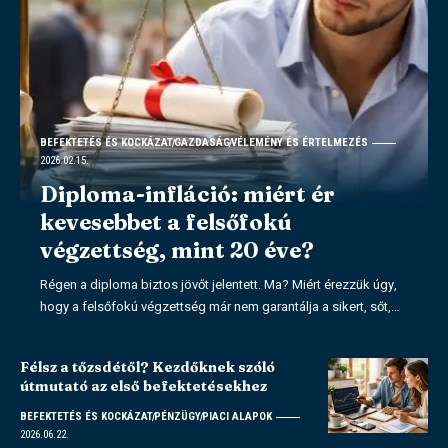
BEFEKTETÉS ÉS KOCKÁZAT
GAZDASÁG
VÉLEMÉNY ÉS ÉRTELMEZÉS
2026.02.15.
Diploma-infláció: miért ér
kevesebbet a felsőfokú
végzettség, mint 20 éve?
Régen a diploma biztos jövőt jelentett. Ma? Miért érezzük úgy,
hogy a felsőfokú végzettség már nem garantálja a sikert, sőt,…
Félsz a tőzsdétől? Kezdőknek szóló
útmutató az első befektetésekhez
BEFEKTETÉS ÉS KOCKÁZAT
PÉNZÜGY
PIACI ALAPOK
2026.06.22.