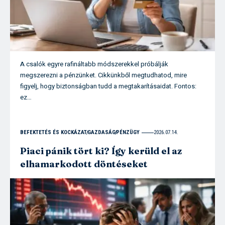
A csalók egyre rafináltabb módszerekkel próbálják
megszerezni a pénzünket. Cikkünkből megtudhatod, mire
figyelj, hogy biztonságban tudd a megtakarításaidat. Fontos:
ez…
BEFEKTETÉS ÉS KOCKÁZAT
GAZDASÁG
PÉNZÜGY
2026.07.14.
Piaci pánik tört ki? Így kerüld el az
elhamarkodott döntéseket