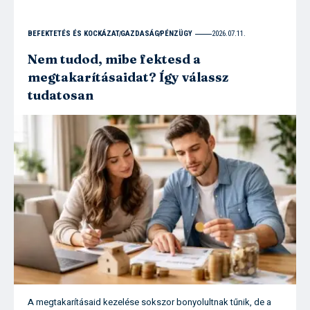
BEFEKTETÉS ÉS KOCKÁZAT
GAZDASÁG
PÉNZÜGY
2026.07.11.
Nem tudod, mibe fektesd a
megtakarításaidat? Így válassz
tudatosan
A megtakarításaid kezelése sokszor bonyolultnak tűnik, de a