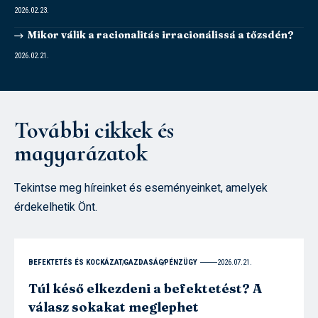
2026.02.23.
Mikor válik a racionalitás irracionálissá a tőzsdén?
2026.02.21.
További cikkek és
magyarázatok
Tekintse meg híreinket és eseményeinket, amelyek
érdekelhetik Önt.
BEFEKTETÉS ÉS KOCKÁZAT
GAZDASÁG
PÉNZÜGY
2026.07.21.
Túl késő elkezdeni a befektetést? A
válasz sokakat meglephet