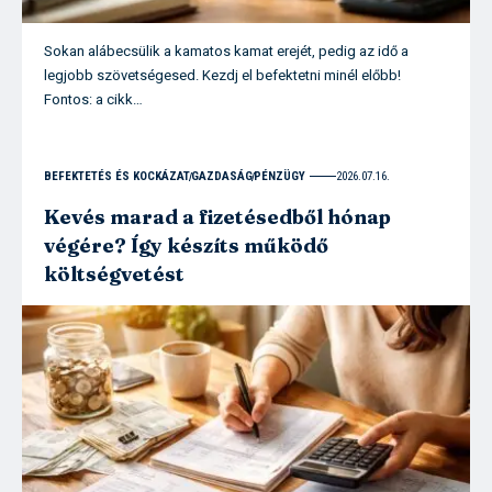
Sokan alábecsülik a kamatos kamat erejét, pedig az idő a
legjobb szövetségesed. Kezdj el befektetni minél előbb!
Fontos: a cikk…
BEFEKTETÉS ÉS KOCKÁZAT
GAZDASÁG
PÉNZÜGY
2026.07.16.
Kevés marad a fizetésedből hónap
végére? Így készíts működő
költségvetést