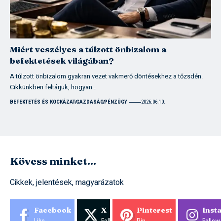
Miért veszélyes a túlzott önbizalom a
befektetések világában?
A túlzott önbizalom gyakran vezet vakmerő döntésekhez a tőzsdén.
Cikkünkben feltárjuk, hogyan…
BEFEKTETÉS ÉS KOCKÁZAT
GAZDASÁG
PÉNZÜGY
2026.06.10.
Kövess minket...​
Cikkek, jelentések, magyarázatok
Facebook
X
Pinterest
Inst