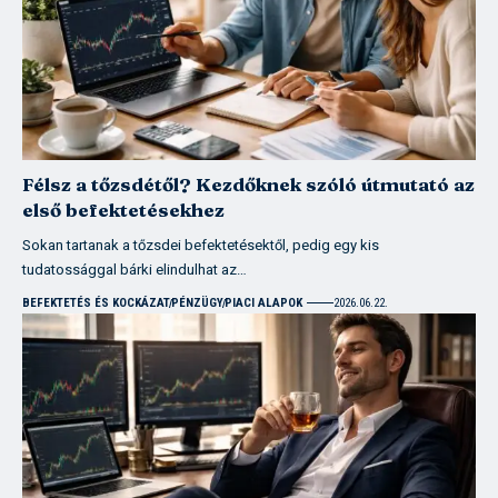
Félsz a tőzsdétől? Kezdőknek szóló útmutató az
első befektetésekhez
Sokan tartanak a tőzsdei befektetésektől, pedig egy kis
tudatossággal bárki elindulhat az…
BEFEKTETÉS ÉS KOCKÁZAT
PÉNZÜGY
PIACI ALAPOK
2026.06.22.