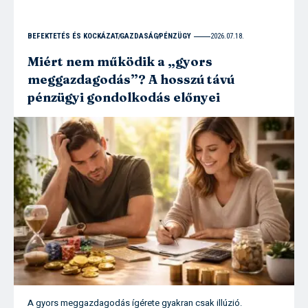
BEFEKTETÉS ÉS KOCKÁZAT
GAZDASÁG
PÉNZÜGY
2026.07.18.
Miért nem működik a „gyors
meggazdagodás”? A hosszú távú
pénzügyi gondolkodás előnyei
A gyors meggazdagodás ígérete gyakran csak illúzió.