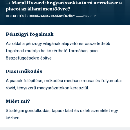
Moral Hazard: hogyan szoktatta rá a rendszer a
piacot az állami mentőövre?
BEFEKTETÉS ÉS KOCKÁZAT
GAZDASÁG
PÉNZÜGY
2026.01.29.
Pénzügyi fogalmak
Az oldal a pénzügy világának alapvető és összetettebb
fogalmait mutatja be közérthető formában, piaci
összefüggésekre építve.
Piaci működés
A piacok felépítése, működési mechanizmusai és folyamatai
rövid, tényszerű magyarázatokon keresztül.
Miért mi?
Stratégiai gondolkodás, tapasztalat és üzleti szemlélet egy
kézben.