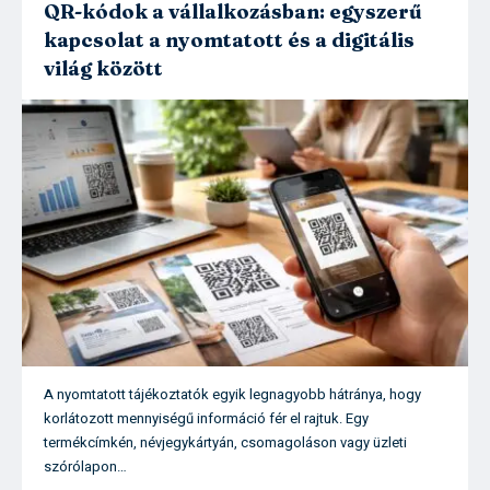
QR-kódok a vállalkozásban: egyszerű
kapcsolat a nyomtatott és a digitális
világ között
A nyomtatott tájékoztatók egyik legnagyobb hátránya, hogy
korlátozott mennyiségű információ fér el rajtuk. Egy
termékcímkén, névjegykártyán, csomagoláson vagy üzleti
szórólapon…