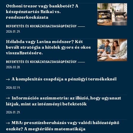
Otthoni trezor vagy bankbetét? A
készpénztartás fizikai vs.
rendszerkockázata
BEFEKTETÉS ÉS KOCKÁZAT
GAZDASÁG
PÉNZÜGY
2026.01.29.
Hólabda vagy Lavina módszer? Két
bevált stratégia a hitelek gyors és okos
visszafizetésére.
BEFEKTETÉS ÉS KOCKÁZAT
GAZDASÁG
PÉNZÜGY
2026.03.28.
A komplexitás csapdája a pénzügyi termékeknél
2026.02.19.
Információs aszimmetria: az illúzió, hogy ugyanazt
látjuk, mint az intézményi befektetők
2026.01.29.
MBA: presztízsberuházás vagy valódi hálózatépítő
eszköz? A megtérülés matematikája