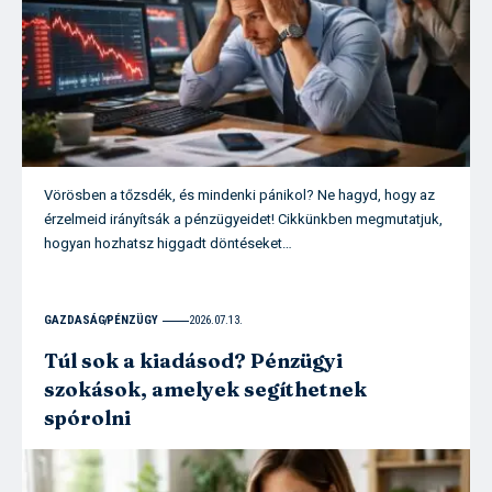
Vörösben a tőzsdék, és mindenki pánikol? Ne hagyd, hogy az
érzelmeid irányítsák a pénzügyeidet! Cikkünkben megmutatjuk,
hogyan hozhatsz higgadt döntéseket…
GAZDASÁG
PÉNZÜGY
2026.07.13.
Túl sok a kiadásod? Pénzügyi
szokások, amelyek segíthetnek
spórolni