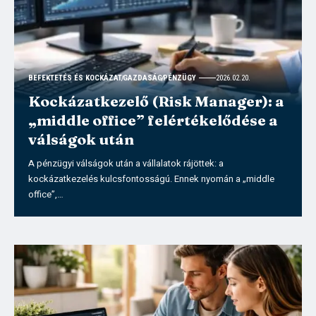
BEFEKTETÉS ÉS KOCKÁZAT
GAZDASÁG
PÉNZÜGY
2026.02.20.
Kockázatkezelő (Risk Manager): a
„middle office” felértékelődése a
válságok után
A pénzügyi válságok után a vállalatok rájöttek: a
kockázatkezelés kulcsfontosságú. Ennek nyomán a „middle
office”,…