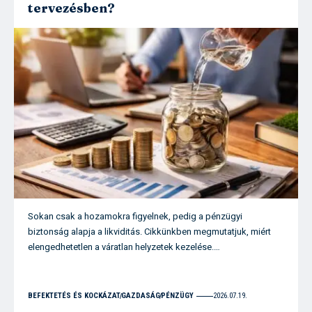
tervezésben?
Sokan csak a hozamokra figyelnek, pedig a pénzügyi
biztonság alapja a likviditás. Cikkünkben megmutatjuk, miért
elengedhetetlen a váratlan helyzetek kezelése.…
BEFEKTETÉS ÉS KOCKÁZAT
GAZDASÁG
PÉNZÜGY
2026.07.19.