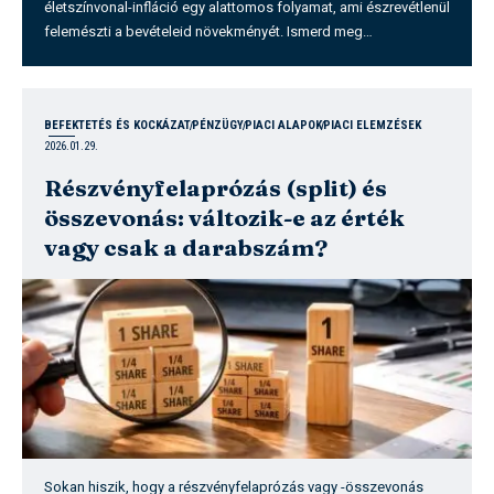
életszínvonal-infláció egy alattomos folyamat, ami észrevétlenül
felemészti a bevételeid növekményét. Ismerd meg…
BEFEKTETÉS ÉS KOCKÁZAT
PÉNZÜGY
PIACI ALAPOK
PIACI ELEMZÉSEK
2026.01.29.
Részvényfelaprózás (split) és
összevonás: változik-e az érték
vagy csak a darabszám?
Sokan hiszik, hogy a részvényfelaprózás vagy -összevonás