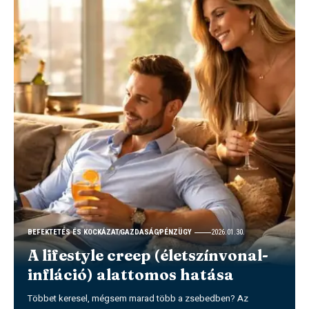
BEFEKTETÉS ÉS KOCKÁZAT
GAZDASÁG
PÉNZÜGY
2026.01.30.
A lifestyle creep (életszínvonal-
infláció) alattomos hatása
Többet keresel, mégsem marad több a zsebedben? Az