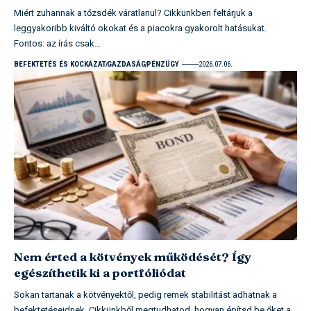
Miért zuhannak a tőzsdék váratlanul? Cikkünkben feltárjuk a
leggyakoribb kiváltó okokat és a piacokra gyakorolt hatásukat.
Fontos: az írás csak…
BEFEKTETÉS ÉS KOCKÁZAT
GAZDASÁG
PÉNZÜGY
2026.07.06.
Nem érted a kötvények működését? Így
egészíthetik ki a portfóliódat
Sokan tartanak a kötvényektől, pedig remek stabilitást adhatnak a
befektetéseidnek. Cikkünkből megtudhatod, hogyan építsd be őket a