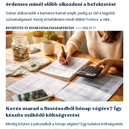
érdemes minél előbb elkezdeni a befektetést
Sokan alábecsülik a kamatos kamat erejét, pedig az idő a legjobb
szövetségesed. Kezdj el befektetni minél előbb! Fontos: a cikk…
BEFEKTETÉS ÉS KOCKÁZAT
GAZDASÁG
PÉNZÜGY
2026.07.17.
Kevés marad a fizetésedből hónap végére? Így
készíts működő költségvetést
Mindig kifutsz a pénzedből a hónap végére? Egy tudatos költségvetés