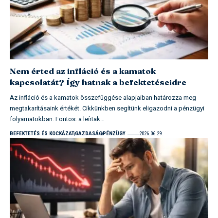
Nem érted az infláció és a kamatok
kapcsolatát? Így hatnak a befektetéseidre
Az infláció és a kamatok összefüggése alapjaiban határozza meg
megtakarításaink értékét. Cikkünkben segítünk eligazodni a pénzügyi
folyamatokban. Fontos: a leírtak…
BEFEKTETÉS ÉS KOCKÁZAT
GAZDASÁG
PÉNZÜGY
2026.06.29.