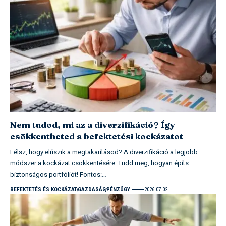
Nem tudod, mi az a diverzifikáció? Így
csökkentheted a befektetési kockázatot
Félsz, hogy elúszik a megtakarításod? A diverzifikáció a legjobb
módszer a kockázat csökkentésére. Tudd meg, hogyan építs
biztonságos portfóliót! Fontos:…
BEFEKTETÉS ÉS KOCKÁZAT
GAZDASÁG
PÉNZÜGY
2026.07.02.