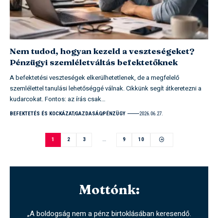
Nem tudod, hogyan kezeld a veszteségeket?
Pénzügyi szemléletváltás befektetőknek
A befektetési veszteségek elkerülhetetlenek, de a megfelelő
szemlélettel tanulási lehetőséggé válnak. Cikkünk segít átkeretezni a
kudarcokat. Fontos: az írás csak…
BEFEKTETÉS ÉS KOCKÁZAT
GAZDASÁG
PÉNZÜGY
2026.06.27.
1
2
3
…
9
10
Mottónk:
„A boldogság nem a pénz birtoklásában keresendő.