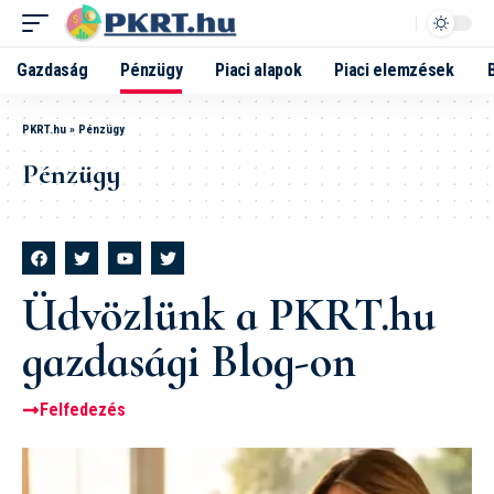
Gazdaság
Pénzügy
Piaci alapok
Piaci elemzések
PKRT.hu
»
Pénzügy
Pénzügy
Üdvözlünk a PKRT.hu
gazdasági Blog-on
Felfedezés