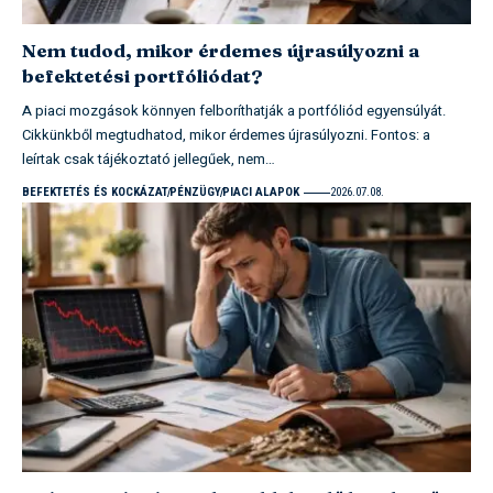
Nem tudod, mikor érdemes újrasúlyozni a
befektetési portfóliódat?
A piaci mozgások könnyen felboríthatják a portfóliód egyensúlyát.
Cikkünkből megtudhatod, mikor érdemes újrasúlyozni. Fontos: a
leírtak csak tájékoztató jellegűek, nem…
BEFEKTETÉS ÉS KOCKÁZAT
PÉNZÜGY
PIACI ALAPOK
2026.07.08.