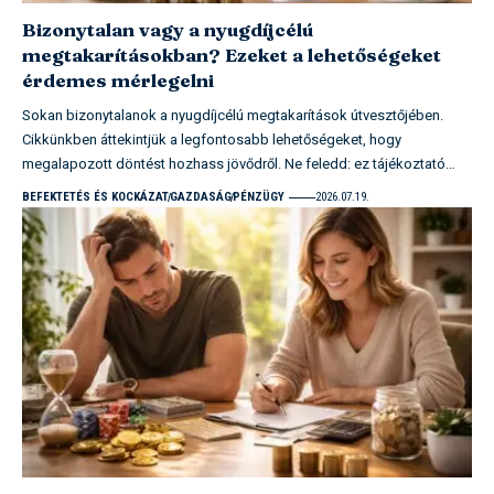
Bizonytalan vagy a nyugdíjcélú
megtakarításokban? Ezeket a lehetőségeket
érdemes mérlegelni
Sokan bizonytalanok a nyugdíjcélú megtakarítások útvesztőjében.
Cikkünkben áttekintjük a legfontosabb lehetőségeket, hogy
megalapozott döntést hozhass jövődről. Ne feledd: ez tájékoztató…
BEFEKTETÉS ÉS KOCKÁZAT
GAZDASÁG
PÉNZÜGY
2026.07.19.