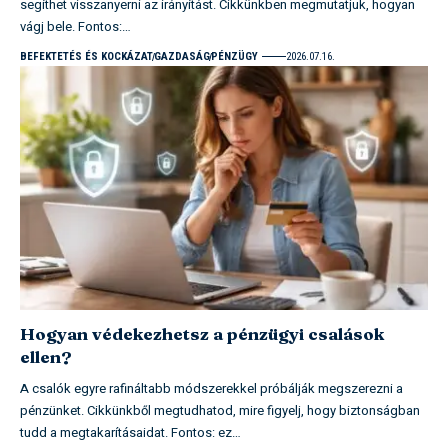
segíthet visszanyerni az irányítást. Cikkünkben megmutatjuk, hogyan
vágj bele. Fontos:…
BEFEKTETÉS ÉS KOCKÁZAT
GAZDASÁG
PÉNZÜGY
2026.07.16.
Hogyan védekezhetsz a pénzügyi csalások
ellen?
A csalók egyre rafináltabb módszerekkel próbálják megszerezni a
pénzünket. Cikkünkből megtudhatod, mire figyelj, hogy biztonságban
tudd a megtakarításaidat. Fontos: ez…