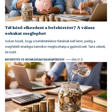
Túl késő elkezdeni a befektetést? A válasz
sokakat meglephet
Sokan hiszik, hogy a befektetéshez fiatalnak kell lenni, pedig a
megfelelő stratégia bármikor meghozhatja a gyümölcsét. Tarts velünk,
és tudd…
BEFEKTETÉS ÉS KOCKÁZAT
GAZDASÁG
PÉNZÜGY
2026.07.21.