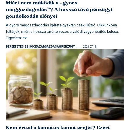
Miért nem működik a „gyors
meggazdagodás”? A hosszú távú pénzügyi
gondolkodás előnyei
A gyors meggazdagodás ígérete gyakran csak illúzió. Cikkünkben
feltárjuk, miért a hosszú távú tervezés a valódi vagyonépítés kulcsa.
Figyelem: ez…
BEFEKTETÉS ÉS KOCKÁZAT
GAZDASÁG
PÉNZÜGY
2026.07.18.
Nem érted a kamatos kamat erejét? Ezért