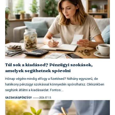
Túl sok a kiadásod? Pénzügyi szokások,
amelyek segíthetnek spórolni
Hónap végére mindig elfogy a fizetésed? Néhány egyszerű, de
hatékony pénzügyi szokással könnyedén spórolhatsz. Cikkünkben
segítünk átlátni a kiadásaidat. Fontos:…
GAZDASÁG
PÉNZÜGY
2026.07.13.