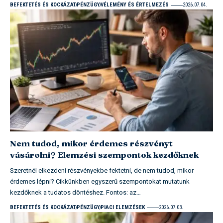
BEFEKTETÉS ÉS KOCKÁZAT
PÉNZÜGY
VÉLEMÉNY ÉS ÉRTELMEZÉS
2026.07.04.
Nem tudod, mikor érdemes részvényt
vásárolni? Elemzési szempontok kezdőknek
Szeretnél elkezdeni részvényekbe fektetni, de nem tudod, mikor
érdemes lépni? Cikkünkben egyszerű szempontokat mutatunk
kezdőknek a tudatos döntéshez. Fontos: az…
BEFEKTETÉS ÉS KOCKÁZAT
PÉNZÜGY
PIACI ELEMZÉSEK
2026.07.03.