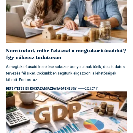
Nem tudod, mibe fektesd a megtakarításaidat?
Így válassz tudatosan
A megtakarításaid kezelése sokszor bonyolultnak tűnik, de a tudatos
tervezés fél siker. Cikkünkben segítünk eligazodni a lehetőségek
között. Fontos: az…
BEFEKTETÉS ÉS KOCKÁZAT
GAZDASÁG
PÉNZÜGY
2026.07.11.