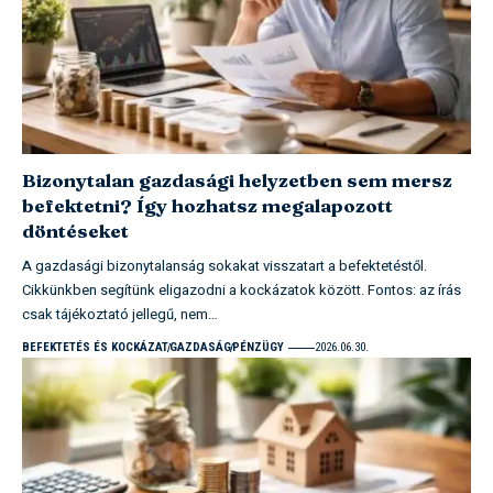
Bizonytalan gazdasági helyzetben sem mersz
befektetni? Így hozhatsz megalapozott
döntéseket
A gazdasági bizonytalanság sokakat visszatart a befektetéstől.
Cikkünkben segítünk eligazodni a kockázatok között. Fontos: az írás
csak tájékoztató jellegű, nem…
BEFEKTETÉS ÉS KOCKÁZAT
GAZDASÁG
PÉNZÜGY
2026.06.30.