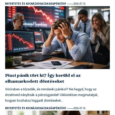
BEFEKTETÉS ÉS KOCKÁZAT
GAZDASÁG
PÉNZÜGY
2026.07.15.
Piaci pánik tört ki? Így kerüld el az
elhamarkodott döntéseket
Vörösben a tőzsdék, és mindenki pánikol? Ne hagyd, hogy az
érzelmeid irányítsák a pénzügyeidet! Cikkünkben megmutatjuk,
hogyan hozhatsz higgadt döntéseket…
BEFEKTETÉS ÉS KOCKÁZAT
GAZDASÁG
PÉNZÜGY
2026.07.14.