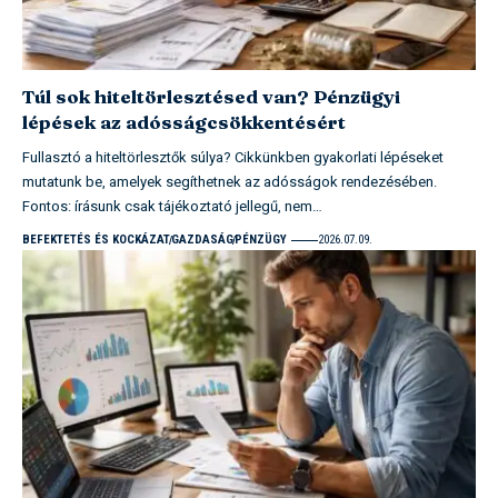
Túl sok hiteltörlesztésed van? Pénzügyi
lépések az adósságcsökkentésért
Fullasztó a hiteltörlesztők súlya? Cikkünkben gyakorlati lépéseket
mutatunk be, amelyek segíthetnek az adósságok rendezésében.
Fontos: írásunk csak tájékoztató jellegű, nem…
BEFEKTETÉS ÉS KOCKÁZAT
GAZDASÁG
PÉNZÜGY
2026.07.09.