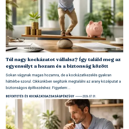
Túl nagy kockázatot vállalsz? Így találd meg az
egyensúlyt a hozam és a biztonság között
Sokan vágynak magas hozamra, de a kockázatkezelés gyakran
háttérbe szorul. Cikkünkben segítünk megtalálni az arany középutat a
biztonságos építkezéshez. Figyelem:…
BEFEKTETÉS ÉS KOCKÁZAT
GAZDASÁG
PÉNZÜGY
2026.07.01.