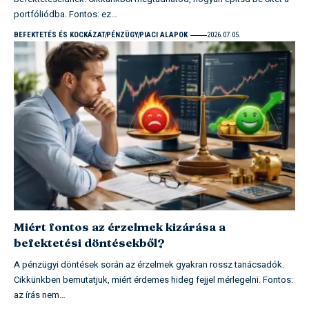
portfóliódba. Fontos: ez…
BEFEKTETÉS ÉS KOCKÁZAT
PÉNZÜGY
PIACI ALAPOK
2026.07.05.
Miért fontos az érzelmek kizárása a
befektetési döntésekből?
A pénzügyi döntések során az érzelmek gyakran rossz tanácsadók.
Cikkünkben bemutatjuk, miért érdemes hideg fejjel mérlegelni. Fontos:
az írás nem…