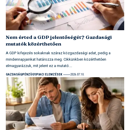
Nem érted a GDP jelentőségét? Gazdasági
mutatók közérthetően
A GDP kifejezés sokaknak száraz közgazdasági adat, pedig a
mindennapjainkat határozza meg. Cikkünkben közérthetően
elmagyarázzuk, mit jelent ez a mutató.…
GAZDASÁG
PÉNZÜGY
PIACI ELEMZÉSEK
2026.07.10.