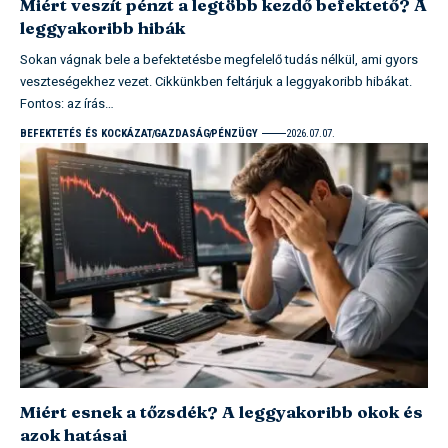
Miért veszít pénzt a legtöbb kezdő befektető? A
leggyakoribb hibák
Sokan vágnak bele a befektetésbe megfelelő tudás nélkül, ami gyors
veszteségekhez vezet. Cikkünkben feltárjuk a leggyakoribb hibákat.
Fontos: az írás…
BEFEKTETÉS ÉS KOCKÁZAT
GAZDASÁG
PÉNZÜGY
2026.07.07.
Miért esnek a tőzsdék? A leggyakoribb okok és
azok hatásai