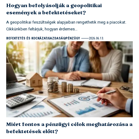
Hogyan befolyásolják a geopolitikai
események a befektetéseket?
A geopolitikai feszültségek alapjaiban rengethetik meg a piacokat.
Cikkünkben feltárjuk, hogyan érdemes…
BEFEKTETÉS ÉS KOCKÁZAT
GAZDASÁG
PÉNZÜGY
2026.06.13.
Miért fontos a pénzügyi célok meghatározása a
befektetések előtt?