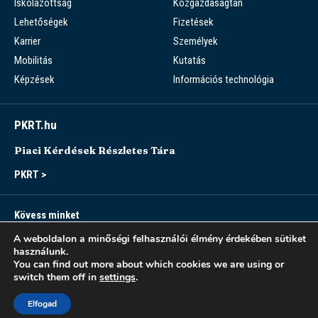
Iskolázottság
Közgazdaságtan
Lehetőségek
Fizetések
Karrier
Személyek
Mobilitás
Kutatás
Képzések
Információs technológia
PKRT.hu
Piaci Kérdések Részletes Tára
PKRT >
Kövess minket
A weboldalon a minőségi felhasználói élmény érdekében sütiket
használunk.
You can find out more about which cookies we are using or
switch them off in
settings
.
Sitemap
Accessibility
Modern Slavery Statement
Privacy Notice
Elfogad