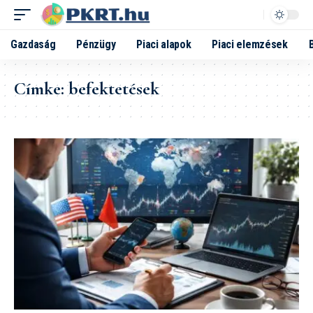
Gazdaság
Pénzügy
Piaci alapok
Piaci elemzések
Címke:
befektetések