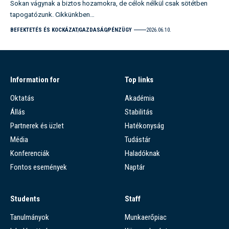
Sokan vágynak a biztos hozamokra, de célok nélkül csak sötétben
tapogatózunk. Cikkünkben…
BEFEKTETÉS ÉS KOCKÁZAT
GAZDASÁG
PÉNZÜGY
2026.06.10.
Information for
Top links
Oktatás
Akadémia
Állás
Stabilitás
Partnerek és üzlet
Hatékonyság
Média
Tudástár
Konferenciák
Haladóknak
Fontos események
Naptár
Students
Staff
Tanulmányok
Munkaerőpiac