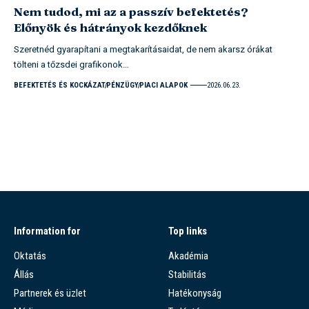
Nem tudod, mi az a passzív befektetés?
Előnyök és hátrányok kezdőknek
Szeretnéd gyarapítani a megtakarításaidat, de nem akarsz órákat
tölteni a tőzsdei grafikonok…
BEFEKTETÉS ÉS KOCKÁZAT
PÉNZÜGY
PIACI ALAPOK
2026.06.23.
Information for
Top links
Oktatás
Akadémia
Állás
Stabilitás
Partnerek és üzlet
Hatékonyság