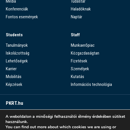
Média
Tudástár
Konferenciák
Haladóknak
Fontos események
Naptár
Students
Staff
Tanulmányok
Munkaerőpiac
Iskolázottság
Közgazdaságtan
Lehetőségek
Fizetések
Karrier
Személyek
Mobilitás
Kutatás
Képzések
Információs technológia
PKRT.hu
Piaci Kérdések Részletes Tára
A weboldalon a minőségi felhasználói élmény érdekében sütiket
használunk.
PKRT >
You can find out more about which cookies we are using or