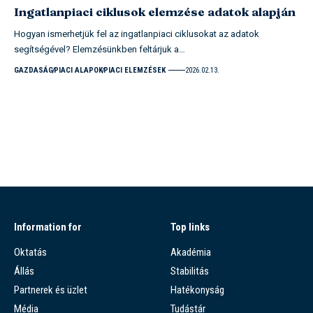
Ingatlanpiaci ciklusok elemzése adatok alapján
Hogyan ismerhetjük fel az ingatlanpiaci ciklusokat az adatok
segítségével? Elemzésünkben feltárjuk a…
GAZDASÁG
PIACI ALAPOK
PIACI ELEMZÉSEK
2026.02.13.
Information for
Top links
Oktatás
Akadémia
Állás
Stabilitás
Partnerek és üzlet
Hatékonyság
Média
Tudástár