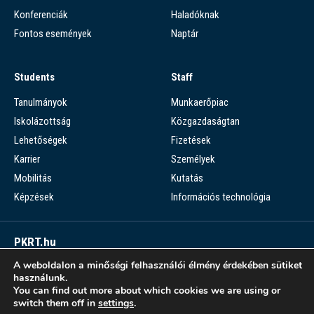
Konferenciák
Haladóknak
Fontos események
Naptár
Students
Staff
Tanulmányok
Munkaerőpiac
Iskolázottság
Közgazdaságtan
Lehetőségek
Fizetések
Karrier
Személyek
Mobilitás
Kutatás
Képzések
Információs technológia
PKRT.hu
A weboldalon a minőségi felhasználói élmény érdekében sütiket
Piaci Kérdések Részletes Tára
használunk.
You can find out more about which cookies we are using or
PKRT >
switch them off in
settings
.