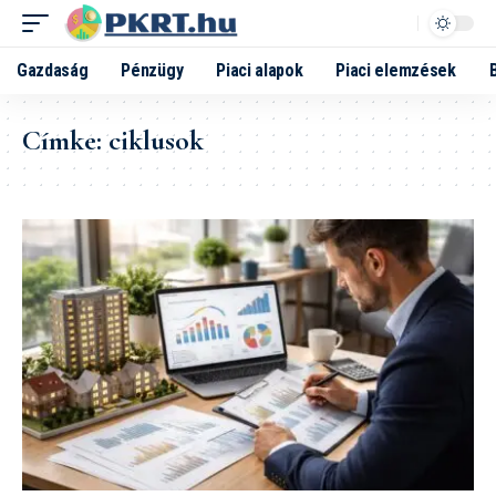
Gazdaság
Pénzügy
Piaci alapok
Piaci elemzések
Címke:
ciklusok