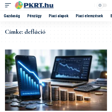
Gazdaság
Pénzügy
Piaci alapok
Piaci elemzések
Címke:
defláció