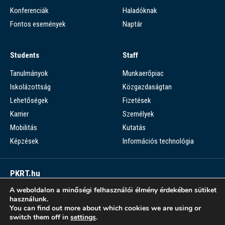
Konferenciák
Haladóknak
Fontos események
Naptár
Students
Staff
Tanulmányok
Munkaerőpiac
Iskolázottság
Közgazdaságtan
Lehetőségek
Fizetések
Karrier
Személyek
Mobilitás
Kutatás
Képzések
Információs technológia
PKRT.hu
A weboldalon a minőségi felhasználói élmény érdekében sütiket
Piaci Kérdések Részletes Tára
használunk.
You can find out more about which cookies we are using or
PKRT >
switch them off in
settings
.