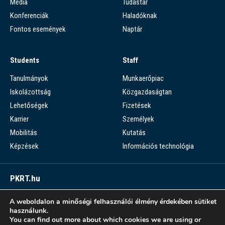
Média
Tudástár
Konferenciák
Haladóknak
Fontos események
Naptár
Students
Staff
Tanulmányok
Munkaerőpiac
Iskolázottság
Közgazdaságtan
Lehetőségek
Fizetések
Karrier
Személyek
Mobilitás
Kutatás
Képzések
Információs technológia
PKRT.hu
Piaci Kérdések Részletes Tára
A weboldalon a minőségi felhasználói élmény érdekében sütiket
használunk.
PKRT >
You can find out more about which cookies we are using or