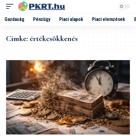
Gazdaság
Pénzügy
Piaci alapok
Piaci elemzések
Címke:
értékcsökkenés