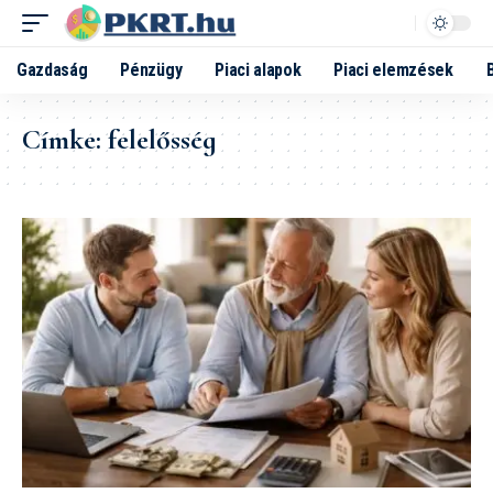
Gazdaság
Pénzügy
Piaci alapok
Piaci elemzések
Címke:
felelősség