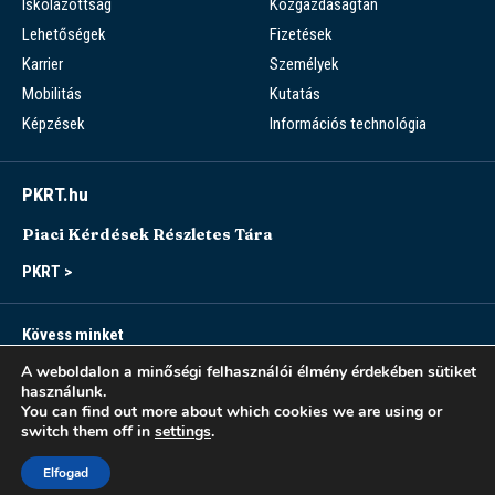
Iskolázottság
Közgazdaságtan
Lehetőségek
Fizetések
Karrier
Személyek
Mobilitás
Kutatás
Képzések
Információs technológia
PKRT.hu
Piaci Kérdések Részletes Tára
PKRT >
Kövess minket
A weboldalon a minőségi felhasználói élmény érdekében sütiket
használunk.
You can find out more about which cookies we are using or
switch them off in
settings
.
Sitemap
Accessibility
Modern Slavery Statement
Privacy Notice
Elfogad