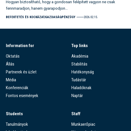
Hogyan biztosítható, hogy a gondosan felépített vagyon ne csak
fennmaradjon, hanem gyarapodjon…
BEFEKTETÉS ÉS KOCKÁZAT
GAZDASÁG
PÉNZÜGY
2026.02.15.
Information for
Top links
Oktatás
Akadémia
Állás
Stabilitás
Partnerek és üzlet
Hatékonyság
Média
Tudástár
Konferenciák
Haladóknak
Fontos események
Naptár
Students
Staff
Tanulmányok
Munkaerőpiac