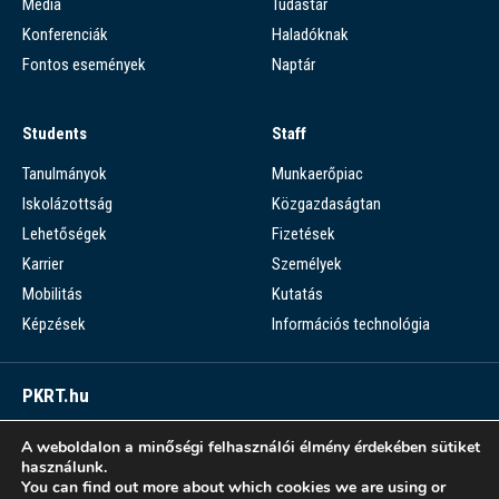
Média
Tudástár
Konferenciák
Haladóknak
Fontos események
Naptár
Students
Staff
Tanulmányok
Munkaerőpiac
Iskolázottság
Közgazdaságtan
Lehetőségek
Fizetések
Karrier
Személyek
Mobilitás
Kutatás
Képzések
Információs technológia
PKRT.hu
Piaci Kérdések Részletes Tára
A weboldalon a minőségi felhasználói élmény érdekében sütiket
használunk.
PKRT >
You can find out more about which cookies we are using or