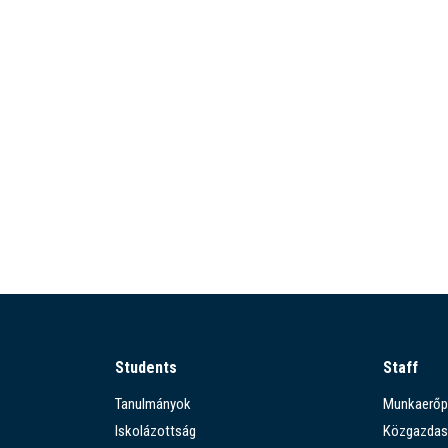
Students
Staff
Tanulmányok
Munkaerőp
Iskolázottság
Közgazdas