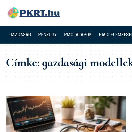
GAZDASÁG
PÉNZÜGY
PIACI ALAPOK
PIACI ELEMZÉSE
Címke:
gazdasági modelle