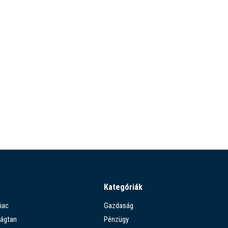
Kategóriák
iac
Gazdaság
ágtan
Pénzügy