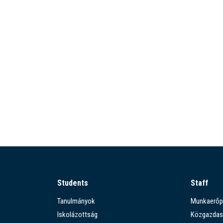
Students
Staff
Tanulmányok
Munkaerőp
Iskolázottság
Közgazdas