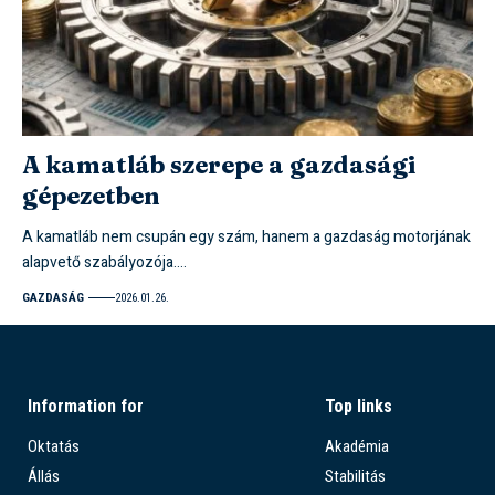
A kamatláb szerepe a gazdasági
gépezetben
A kamatláb nem csupán egy szám, hanem a gazdaság motorjának
alapvető szabályozója.…
GAZDASÁG
2026.01.26.
Information for
Top links
Oktatás
Akadémia
Állás
Stabilitás