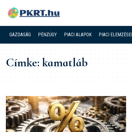
GAZDASÁG
PÉNZÜGY
PIACI ALAPOK
PIACI ELEMZÉSE
Címke:
kamatláb