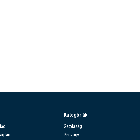
Kategóriák
iac
Gazdaság
ágtan
Pénzügy