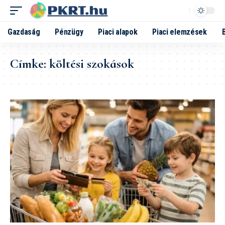
Gazdaság
Pénzügy
Piaci alapok
Piaci elemzések
Címke:
költési szokások