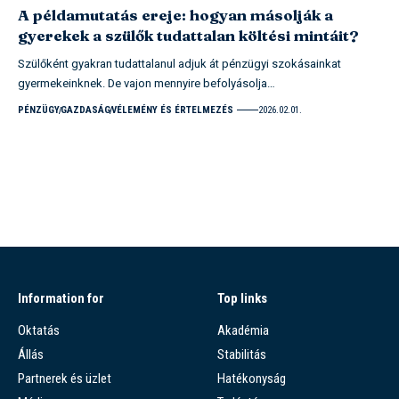
A példamutatás ereje: hogyan másolják a
gyerekek a szülők tudattalan költési mintáit?
Szülőként gyakran tudattalanul adjuk át pénzügyi szokásainkat
gyermekeinknek. De vajon mennyire befolyásolja…
PÉNZÜGY
GAZDASÁG
VÉLEMÉNY ÉS ÉRTELMEZÉS
2026.02.01.
Information for
Top links
Oktatás
Akadémia
Állás
Stabilitás
Partnerek és üzlet
Hatékonyság