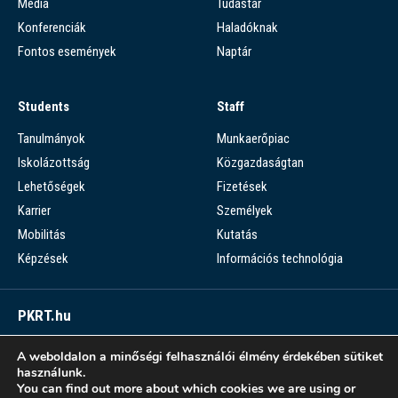
Média
Tudástár
Konferenciák
Haladóknak
Fontos események
Naptár
Students
Staff
Tanulmányok
Munkaerőpiac
Iskolázottság
Közgazdaságtan
Lehetőségek
Fizetések
Karrier
Személyek
Mobilitás
Kutatás
Képzések
Információs technológia
PKRT.hu
Piaci Kérdések Részletes Tára
A weboldalon a minőségi felhasználói élmény érdekében sütiket
használunk.
PKRT >
You can find out more about which cookies we are using or