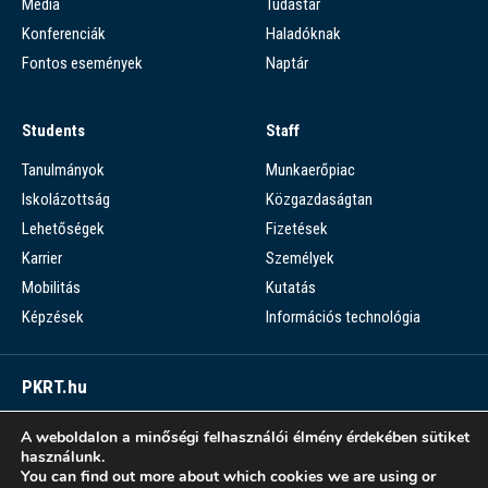
Média
Tudástár
Konferenciák
Haladóknak
Fontos események
Naptár
Students
Staff
Tanulmányok
Munkaerőpiac
Iskolázottság
Közgazdaságtan
Lehetőségek
Fizetések
Karrier
Személyek
Mobilitás
Kutatás
Képzések
Információs technológia
PKRT.hu
Piaci Kérdések Részletes Tára
A weboldalon a minőségi felhasználói élmény érdekében sütiket
használunk.
PKRT >
You can find out more about which cookies we are using or