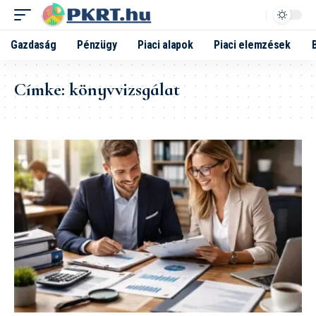
Gazdaság
Pénzügy
Piaci alapok
Piaci elemzések
Címke:
könyvvizsgálat