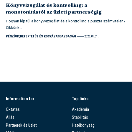
Könyvvizsgálat és kontrolling: a
monotonitástól az üzleti partnerségig
Hogyan lép túl a könyvvizsgálat és a kontrolling a puszta számvitelen?
Cikkünk…
PÉNZÜGY
BEFEKTETÉS ÉS KOCKÁZAT
GAZDASÁG
2026.01.31.
Information for
Top links
Oktatás
Akadémia
Állás
Stabilitás
Partnerek és üzlet
Hatékonyság