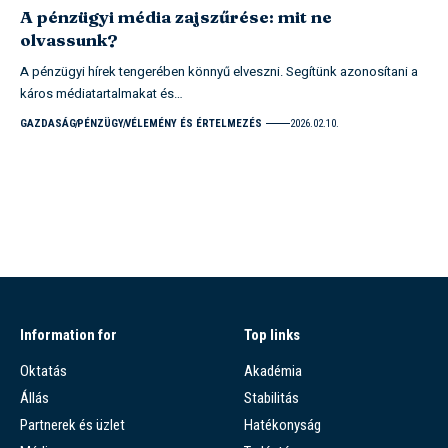
A pénzügyi média zajszűrése: mit ne
olvassunk?
A pénzügyi hírek tengerében könnyű elveszni. Segítünk azonosítani a
káros médiatartalmakat és…
GAZDASÁG
PÉNZÜGY
VÉLEMÉNY ÉS ÉRTELMEZÉS
2026.02.10.
Information for
Top links
Oktatás
Akadémia
Állás
Stabilitás
Partnerek és üzlet
Hatékonyság