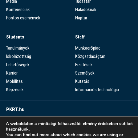
Média
Tudástár
Konferenciák
Haladóknak
Fontos események
Naptár
Students
Staff
Tanulmányok
Munkaerőpiac
Iskolázottság
Közgazdaságtan
Lehetőségek
Fizetések
Karrier
Személyek
Mobilitás
Kutatás
Képzések
Információs technológia
PKRT.hu
Piaci Kérdések Részletes Tára
A weboldalon a minőségi felhasználói élmény érdekében sütiket
használunk.
PKRT >
You can find out more about which cookies we are using or