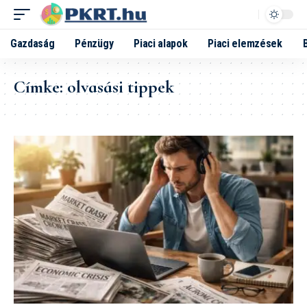
Gazdaság
Pénzügy
Piaci alapok
Piaci elemzések
Címke:
olvasási tippek