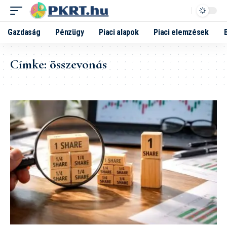
Gazdaság
Pénzügy
Piaci alapok
Piaci elemzések
Címke:
összevonás