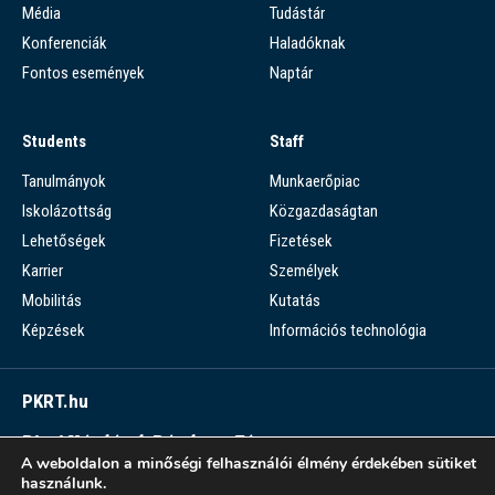
Média
Tudástár
Konferenciák
Haladóknak
Fontos események
Naptár
Students
Staff
Tanulmányok
Munkaerőpiac
Iskolázottság
Közgazdaságtan
Lehetőségek
Fizetések
Karrier
Személyek
Mobilitás
Kutatás
Képzések
Információs technológia
PKRT.hu
Piaci Kérdések Részletes Tára
A weboldalon a minőségi felhasználói élmény érdekében sütiket
PKRT >
használunk.