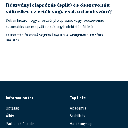
Részvényfelaprózás (split) és összevonás:
változik-e az érték vagy csak a darabszám?
Sokan hiszik, hogy a részvényfelaprózás vagy -összevonás
automatikusan megváltoztatja egy befektetés értékét.…
BEFEKTETÉS ÉS KOCKÁZAT
PÉNZÜGY
PIACI ALAPOK
PIACI ELEMZÉSEK
2026.01.29.
Information for
Top links
Oktatás
Akadémia
Állás
Stabilitás
Partnerek és üzlet
Hatékonyság