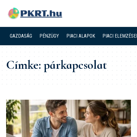
GAZDASÁG
PÉNZÜGY
PIACI ALAPOK
PIACI ELEMZÉSE
Címke:
párkapcsolat