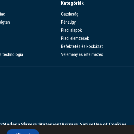
Kategóriák
iac
Gazdaság
ágtan
Pénzügy
Piaci alapok
Piaci elemzések
Befektetés és kockázat
s technológia
Vélemény és értelmezés
ty
Modern Slavery Statement
Privacy Notice
Use of Cookies