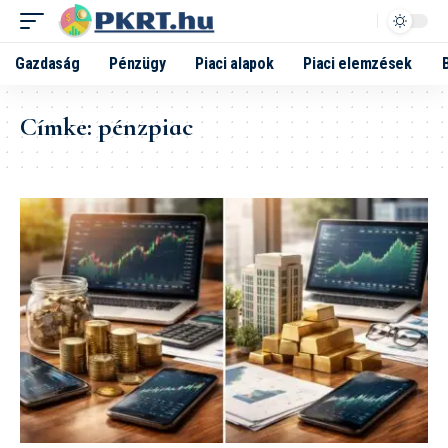
Gazdaság
Pénzügy
Piaci alapok
Piaci elemzések
Címke:
pénzpiac