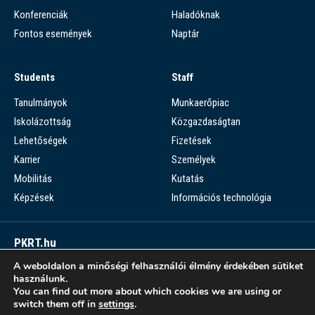
Konferenciák
Haladóknak
Fontos események
Naptár
Students
Staff
Tanulmányok
Munkaerőpiac
Iskolázottság
Közgazdaságtan
Lehetőségek
Fizetések
Karrier
Személyek
Mobilitás
Kutatás
Képzések
Információs technológia
PKRT.hu
A weboldalon a minőségi felhasználói élmény érdekében sütiket
Piaci Kérdések Részletes Tára
használunk.
You can find out more about which cookies we are using or
PKRT >
switch them off in
settings
.