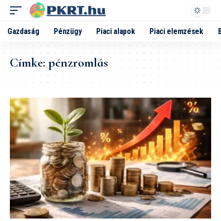
Gazdaság
Pénzügy
Piaci alapok
Piaci elemzések
Címke:
pénzromlás