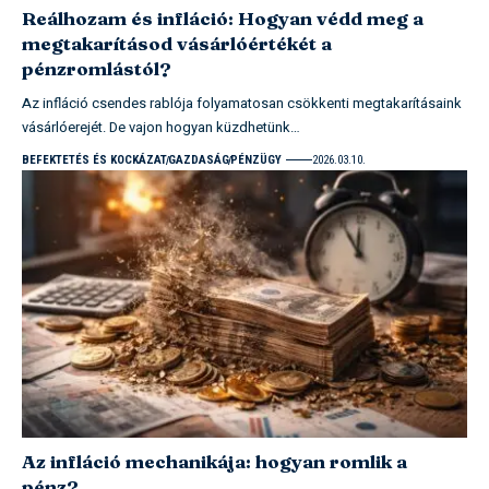
Reálhozam és infláció: Hogyan védd meg a
megtakarításod vásárlóértékét a
pénzromlástól?
Az infláció csendes rablója folyamatosan csökkenti megtakarításaink
vásárlóerejét. De vajon hogyan küzdhetünk…
BEFEKTETÉS ÉS KOCKÁZAT
GAZDASÁG
PÉNZÜGY
2026.03.10.
Az infláció mechanikája: hogyan romlik a
pénz?