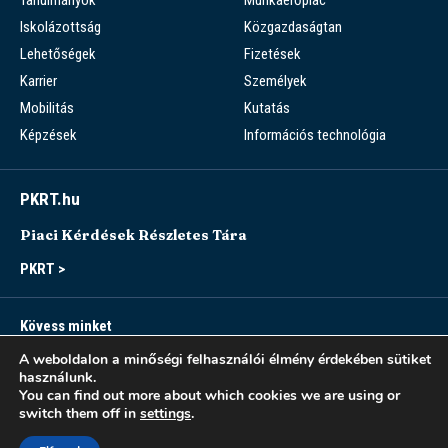
Iskolázottság
Közgazdaságtan
Lehetőségek
Fizetések
Karrier
Személyek
Mobilitás
Kutatás
Képzések
Információs technológia
PKRT.hu
Piaci Kérdések Részletes Tára
PKRT >
Kövess minket
A weboldalon a minőségi felhasználói élmény érdekében sütiket
használunk.
You can find out more about which cookies we are using or
switch them off in
settings
.
Sitemap
Accessibility
Modern Slavery Statement
Privacy Notice