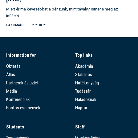
Miért ér ma kevesebbet a pénzünk, mint tavaly? Ismerje meg az
infláció…
GAZDASÁG
2026.01.26.
Information for
Top links
Oktatás
Akadémia
Állás
Stabilitás
Partnerek és üzlet
Hatékonyság
Média
Tudástár
Konferenciák
Haladóknak
Fontos események
Naptár
Students
Staff
Tanulmányok
Munkaerőpiac