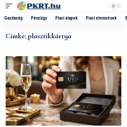
Gazdaság
Pénzügy
Piaci alapok
Piaci elemzések
Címke:
plasztikkártya