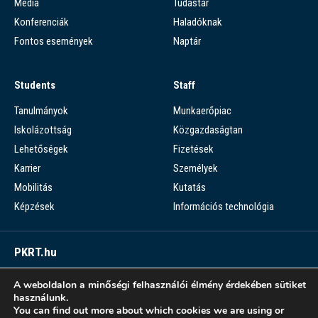
Média
Tudástár
Konferenciák
Haladóknak
Fontos események
Naptár
Students
Staff
Tanulmányok
Munkaerőpiac
Iskolázottság
Közgazdaságtan
Lehetőségek
Fizetések
Karrier
Személyek
Mobilitás
Kutatás
Képzések
Információs technológia
PKRT.hu
Piaci Kérdések Részletes Tára
A weboldalon a minőségi felhasználói élmény érdekében sütiket
használunk.
PKRT >
You can find out more about which cookies we are using or