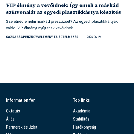
VIP élmény a vevőidnek: Így emeli a márkád
színvonalát az egyedi plasztikkártya készítés
Szeretnéd emelni márkád presztízsét? Az egyedi plasztikkártyák
valódi VIP élményt nyújtanak vevőidnek.…
GAZDASÁG
PÉNZÜGY
VÉLEMÉNY ÉS ÉRTELMEZÉS
2026.06.19.
Information for
Top links
Oktatás
Akadémia
Állás
Stabilitás
Partnerek és üzlet
Hatékonyság