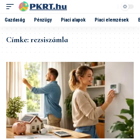
Gazdaság
Pénzügy
Piaci alapok
Piaci elemzések
Címke:
rezsiszámla