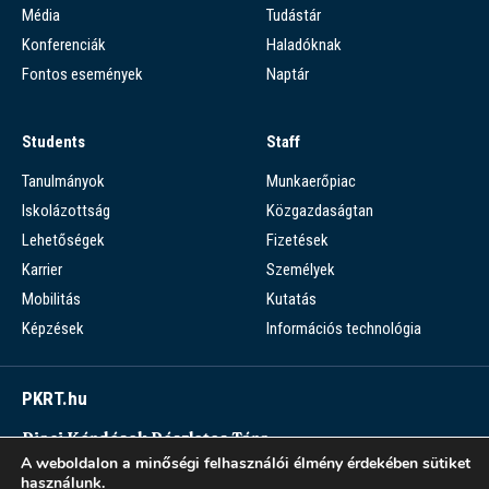
Média
Tudástár
Konferenciák
Haladóknak
Fontos események
Naptár
Students
Staff
Tanulmányok
Munkaerőpiac
Iskolázottság
Közgazdaságtan
Lehetőségek
Fizetések
Karrier
Személyek
Mobilitás
Kutatás
Képzések
Információs technológia
PKRT.hu
Piaci Kérdések Részletes Tára
A weboldalon a minőségi felhasználói élmény érdekében sütiket
PKRT >
használunk.