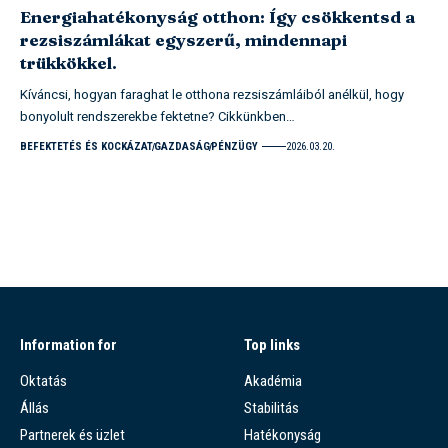
Energiahatékonyság otthon: Így csökkentsd a
rezsiszámlákat egyszerű, mindennapi
trükkökkel.
Kíváncsi, hogyan faraghat le otthona rezsiszámláiból anélkül, hogy
bonyolult rendszerekbe fektetne? Cikkünkben…
BEFEKTETÉS ÉS KOCKÁZAT
GAZDASÁG
PÉNZÜGY
2026.03.20.
Information for
Top links
Oktatás
Akadémia
Állás
Stabilitás
Partnerek és üzlet
Hatékonyság