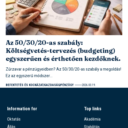
Az 50/30/20-as szabály:
Költségvetés-tervezés (budgeting)
egyszerűen és érthetően kezdőknek.
Zűrzavar a pénzügyeidben? Az 50/30/20-as szabály a megoldás!
Ez az egyszerű módszer…
BEFEKTETÉS ÉS KOCKÁZAT
GAZDASÁG
PÉNZÜGY
2026.03.19.
Information for
Top links
Oktatás
Akadémia
Állás
Stabilitás