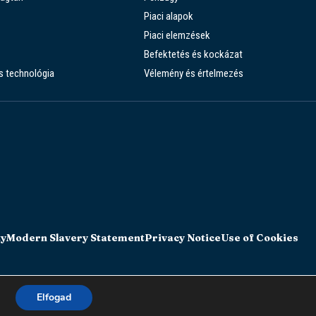
Piaci alapok
Piaci elemzések
Befektetés és kockázat
s technológia
Vélemény és értelmezés
ty
Modern Slavery Statement
Privacy Notice
Use of Cookies
Elfogad