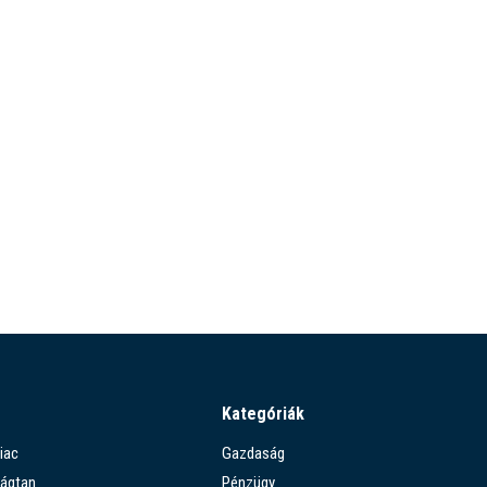
Kategóriák
iac
Gazdaság
ágtan
Pénzügy