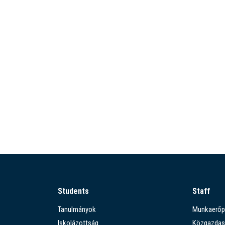
Students
Staff
Tanulmányok
Munkaerőp
Iskolázottság
Közgazdas