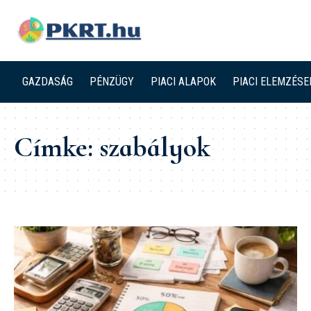
GAZDASÁG
PÉNZÜGY
PIACI ALAPOK
PIACI ELEMZÉSE
Címke:
szabályok