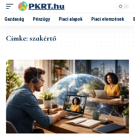
Gazdaság
Pénzügy
Piaci alapok
Piaci elemzések
Címke:
szakértő