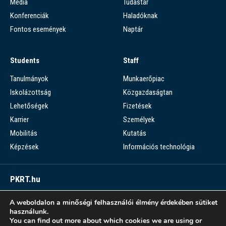
Média
Tudástár
Konferenciák
Haladóknak
Fontos események
Naptár
Students
Staff
Tanulmányok
Munkaerőpiac
Iskolázottság
Közgazdaságtan
Lehetőségek
Fizetések
Karrier
Személyek
Mobilitás
Kutatás
Képzések
Információs technológia
PKRT.hu
Piaci Kérdések Részletes Tára
A weboldalon a minőségi felhasználói élmény érdekében sütiket
használunk.
PKRT >
You can find out more about which cookies we are using or