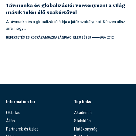
Távmunka és globalizáció: versenyezni a világ
másik felén élő szakértővel
A távmunka és a globalizáció átírja a játékszabályokat. Készen állsz
arra, hogy…
BEFEKTETÉS ÉS KOCKÁZAT
GAZDASÁG
PIACI ELEMZÉSEK
2026.02.12.
Information for
Top links
Oktatás
Akadémia
Állás
Stabilitás
Partnerek és üzlet
Hatékonyság