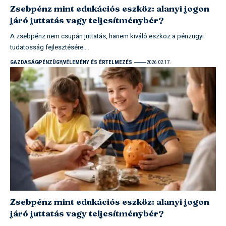
Zsebpénz mint edukációs eszköz: alanyi jogon
járó juttatás vagy teljesítménybér?
A zsebpénz nem csupán juttatás, hanem kiváló eszköz a pénzügyi
tudatosság fejlesztésére.…
GAZDASÁG
PÉNZÜGY
VÉLEMÉNY ÉS ÉRTELMEZÉS
2026.02.17.
Zsebpénz mint edukációs eszköz: alanyi jogon
járó juttatás vagy teljesítménybér?