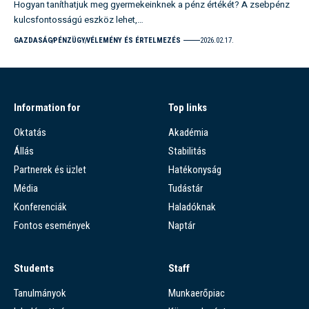
Hogyan taníthatjuk meg gyermekeinknek a pénz értékét? A zsebpénz
kulcsfontosságú eszköz lehet,…
GAZDASÁG
PÉNZÜGY
VÉLEMÉNY ÉS ÉRTELMEZÉS
2026.02.17.
Information for
Top links
Oktatás
Akadémia
Állás
Stabilitás
Partnerek és üzlet
Hatékonyság
Média
Tudástár
Konferenciák
Haladóknak
Fontos események
Naptár
Students
Staff
Tanulmányok
Munkaerőpiac