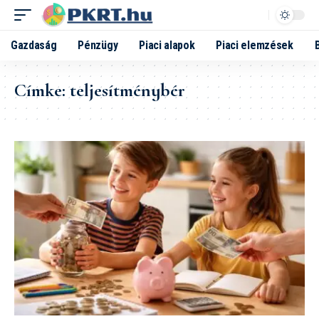
Gazdaság
Pénzügy
Piaci alapok
Piaci elemzések
Címke:
teljesítménybér