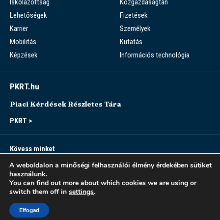
Iskolázottság
Közgazdaságtan
Lehetőségek
Fizetések
Karrier
Személyek
Mobilitás
Kutatás
Képzések
Információs technológia
PKRT.hu
Piaci Kérdések Részletes Tára
PKRT >
Kövess minket
A weboldalon a minőségi felhasználói élmény érdekében sütiket
használunk.
You can find out more about which cookies we are using or
switch them off in
settings
.
Sitemap
Accessibility
Modern Slavery Statement
Privacy Notice
Elfogad