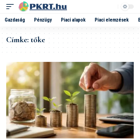
Gazdaság
Pénzügy
Piaci alapok
Piaci elemzések
Címke:
tőke