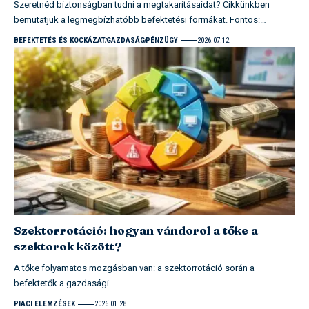
Szeretnéd biztonságban tudni a megtakarításaidat? Cikkünkben
bemutatjuk a legmegbízhatóbb befektetési formákat. Fontos:…
BEFEKTETÉS ÉS KOCKÁZAT
GAZDASÁG
PÉNZÜGY
2026.07.12.
Szektorrotáció: hogyan vándorol a tőke a
szektorok között?
A tőke folyamatos mozgásban van: a szektorrotáció során a
befektetők a gazdasági…
PIACI ELEMZÉSEK
2026.01.28.