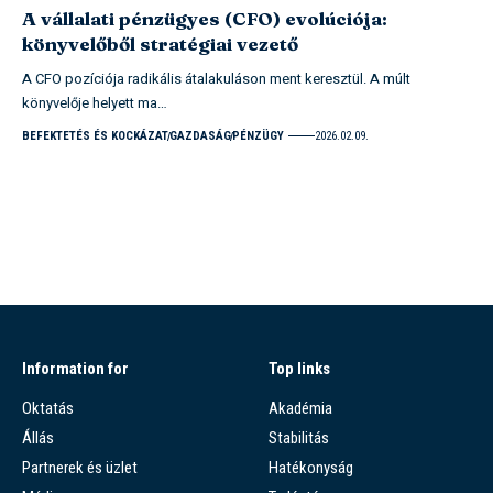
A vállalati pénzügyes (CFO) evolúciója:
könyvelőből stratégiai vezető
A CFO pozíciója radikális átalakuláson ment keresztül. A múlt
könyvelője helyett ma…
BEFEKTETÉS ÉS KOCKÁZAT
GAZDASÁG
PÉNZÜGY
2026.02.09.
Information for
Top links
Oktatás
Akadémia
Állás
Stabilitás
Partnerek és üzlet
Hatékonyság