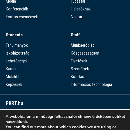
Média
Tudástár
Konferenciák
Haladóknak
Fontos események
Naptár
Students
Staff
Tanulmányok
Munkaerőpiac
Iskolázottság
Közgazdaságtan
Lehetőségek
Fizetések
Karrier
Személyek
Mobilitás
Kutatás
Képzések
Információs technológia
PKRT.hu
Piaci Kérdések Részletes Tára
A weboldalon a minőségi felhasználói élmény érdekében sütiket
használunk.
PKRT >
You can find out more about which cookies we are using or