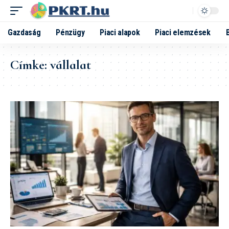
Gazdaság
Pénzügy
Piaci alapok
Piaci elemzések
Címke:
vállalat