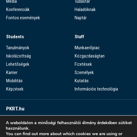
Média
Tudástár
Konferenciák
Haladóknak
Fontos események
Naptár
Students
Staff
Tanulmányok
Munkaerőpiac
Iskolázottság
Közgazdaságtan
Lehetőségek
Fizetések
Karrier
Személyek
Mobilitás
Kutatás
Képzések
Információs technológia
PKRT.hu
Piaci Kérdések Részletes Tára
A weboldalon a minőségi felhasználói élmény érdekében sütiket
használunk.
PKRT >
You can find out more about which cookies we are using or