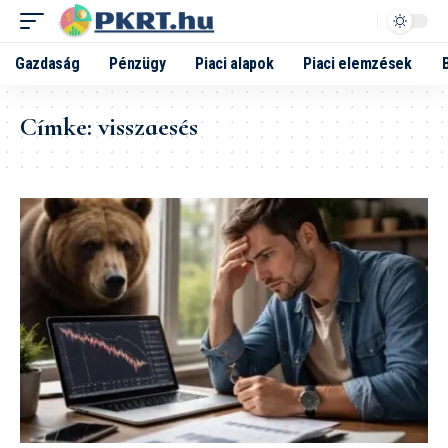
Gazdaság
Pénzügy
Piaci alapok
Piaci elemzések
Címke:
visszaesés