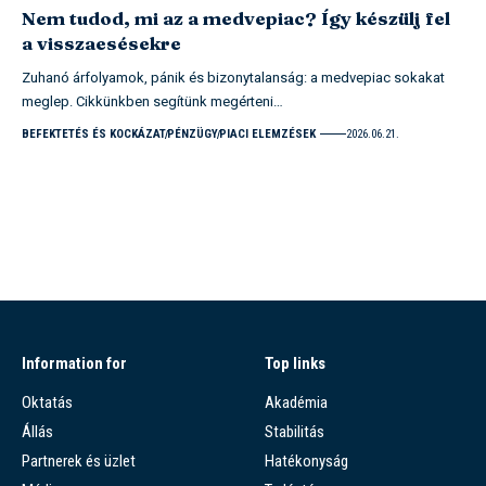
Nem tudod, mi az a medvepiac? Így készülj fel
a visszaesésekre
Zuhanó árfolyamok, pánik és bizonytalanság: a medvepiac sokakat
meglep. Cikkünkben segítünk megérteni…
BEFEKTETÉS ÉS KOCKÁZAT
PÉNZÜGY
PIACI ELEMZÉSEK
2026.06.21.
Information for
Top links
Oktatás
Akadémia
Állás
Stabilitás
Partnerek és üzlet
Hatékonyság