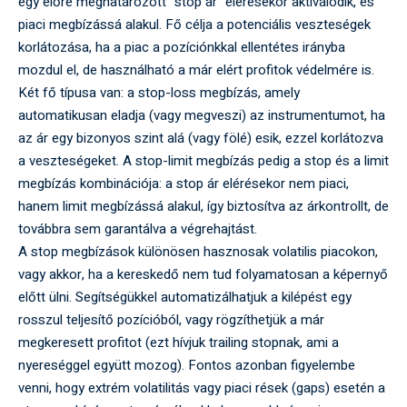
egy előre meghatározott "stop ár" elérésekor aktiválódik, és
piaci megbízássá alakul. Fő célja a potenciális veszteségek
korlátozása, ha a piac a pozíciónkkal ellentétes irányba
mozdul el, de használható a már elért profitok védelmére is.
Két fő típusa van: a stop-loss megbízás, amely
automatikusan eladja (vagy megveszi) az instrumentumot, ha
az ár egy bizonyos szint alá (vagy fölé) esik, ezzel korlátozva
a veszteségeket. A stop-limit megbízás pedig a stop és a limit
megbízás kombinációja: a stop ár elérésekor nem piaci,
hanem limit megbízássá alakul, így biztosítva az árkontrollt, de
továbbra sem garantálva a végrehajtást.
A stop megbízások különösen hasznosak volatilis piacokon,
vagy akkor, ha a kereskedő nem tud folyamatosan a képernyő
előtt ülni. Segítségükkel automatizálhatjuk a kilépést egy
rosszul teljesítő pozícióból, vagy rögzíthetjük a már
megkeresett profitot (ezt hívjuk trailing stopnak, ami a
nyereséggel együtt mozog). Fontos azonban figyelembe
venni, hogy extrém volatilitás vagy piaci rések (gaps) esetén a