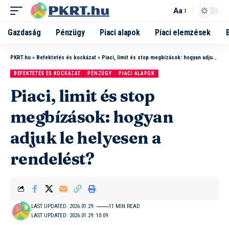
Aa
Gazdaság
Pénzügy
Piaci alapok
Piaci elemzések
PKRT.hu
»
Befektetés és kockázat
»
Piaci, limit és stop megbízások: hogyan adjuk le helyesen a rendelést?
BEFEKTETÉS ÉS KOCKÁZAT
PÉNZÜGY
PIACI ALAPOK
Piaci, limit és stop
megbízások: hogyan
adjuk le helyesen a
rendelést?
LAST UPDATED: 2026.01.29.
11 MIN READ
LAST UPDATED: 2026.01.29. 10:09