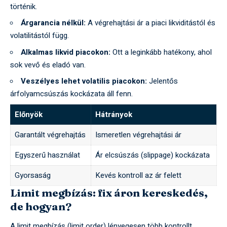
történik.
Árgarancia nélkül:
A végrehajtási ár a piaci likviditástól és
volatilitástól függ.
Alkalmas likvid piacokon:
Ott a leginkább hatékony, ahol
sok vevő és eladó van.
Veszélyes lehet volatilis piacokon:
Jelentős
árfolyamcsúszás kockázata áll fenn.
Előnyök
Hátrányok
Garantált végrehajtás
Ismeretlen végrehajtási ár
Egyszerű használat
Ár elcsúszás (slippage) kockázata
Gyorsaság
Kevés kontroll az ár felett
Limit megbízás: fix áron kereskedés,
de hogyan?
A limit megbízás (limit order) lényegesen több kontrollt