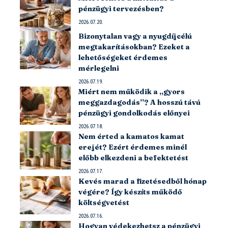
pénzügyi tervezésben?
2026.07.20.
Bizonytalan vagy a nyugdíjcélú
megtakarításokban? Ezeket a
lehetőségeket érdemes
mérlegelni
2026.07.19.
Miért nem működik a „gyors
meggazdagodás”? A hosszú távú
pénzügyi gondolkodás előnyei
2026.07.18.
Nem érted a kamatos kamat
erejét? Ezért érdemes minél
előbb elkezdeni a befektetést
2026.07.17.
Kevés marad a fizetésedből hónap
végére? Így készíts működő
költségvetést
2026.07.16.
Hogyan védekezhetsz a pénzügyi