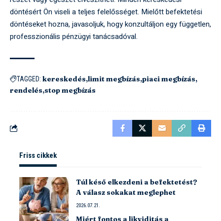
döntésért Ön viseli a teljes felelősséget. Mielőtt befektetési
döntéseket hozna, javasoljuk, hogy konzultáljon egy független,
professzionális pénzügyi tanácsadóval.
kereskedés
limit megbízás
piaci megbízás
TAGGED:
rendelés
stop megbízás
Friss cikkek
Túl késő elkezdeni a befektetést?
A válasz sokakat meglephet
2026.07.21.
Miért fontos a likviditás a