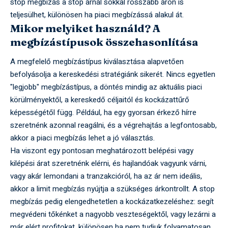
stop megbízás a stop árnál sokkal rosszabb áron is
teljesülhet, különösen ha piaci megbízássá alakul át.
Mikor melyiket használd? A
megbízástípusok összehasonlítása
A megfelelő megbízástípus kiválasztása alapvetően
befolyásolja a kereskedési stratégiánk sikerét. Nincs egyetlen
"legjobb" megbízástípus, a döntés mindig az aktuális piaci
körülményektől, a kereskedő céljaitól és kockázattűrő
képességétől függ. Például, ha egy gyorsan érkező hírre
szeretnénk azonnal reagálni, és a végrehajtás a legfontosabb,
akkor a piaci megbízás lehet a jó választás.
Ha viszont egy pontosan meghatározott belépési vagy
kilépési árat szeretnénk elérni, és hajlandóak vagyunk várni,
vagy akár lemondani a tranzakcióról, ha az ár nem ideális,
akkor a limit megbízás nyújtja a szükséges árkontrollt. A stop
megbízás pedig elengedhetetlen a kockázatkezeléshez: segít
megvédeni tőkénket a nagyobb veszteségektől, vagy lezárni a
már elért profitokat, különösen ha nem tudjuk folyamatosan