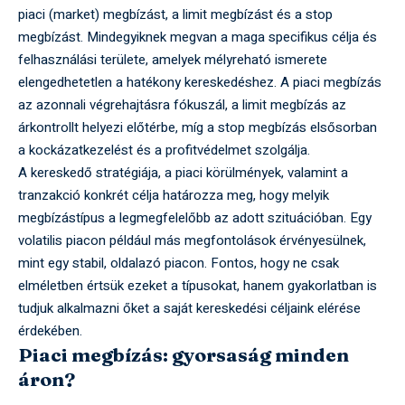
piaci (market) megbízást, a limit megbízást és a stop
megbízást. Mindegyiknek megvan a maga specifikus célja és
felhasználási területe, amelyek mélyreható ismerete
elengedhetetlen a hatékony kereskedéshez. A piaci megbízás
az azonnali végrehajtásra fókuszál, a limit megbízás az
árkontrollt helyezi előtérbe, míg a stop megbízás elsősorban
a kockázatkezelést és a profitvédelmet szolgálja.
A kereskedő stratégiája, a piaci körülmények, valamint a
tranzakció konkrét célja határozza meg, hogy melyik
megbízástípus a legmegfelelőbb az adott szituációban. Egy
volatilis piacon például más megfontolások érvényesülnek,
mint egy stabil, oldalazó piacon. Fontos, hogy ne csak
elméletben értsük ezeket a típusokat, hanem gyakorlatban is
tudjuk alkalmazni őket a saját kereskedési céljaink elérése
érdekében.
Piaci megbízás: gyorsaság minden
áron?