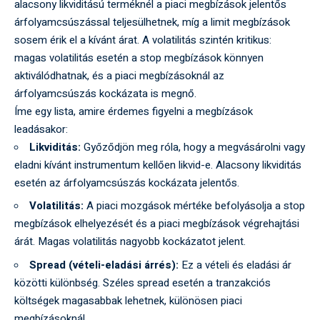
alacsony likviditású terméknél a piaci megbízások jelentős
árfolyamcsúszással teljesülhetnek, míg a limit megbízások
sosem érik el a kívánt árat. A volatilitás szintén kritikus:
magas volatilitás esetén a stop megbízások könnyen
aktiválódhatnak, és a piaci megbízásoknál az
árfolyamcsúszás kockázata is megnő.
Íme egy lista, amire érdemes figyelni a megbízások
leadásakor:
Likviditás:
Győződjön meg róla, hogy a megvásárolni vagy
eladni kívánt instrumentum kellően likvid-e. Alacsony likviditás
esetén az árfolyamcsúszás kockázata jelentős.
Volatilitás:
A piaci mozgások mértéke befolyásolja a stop
megbízások elhelyezését és a piaci megbízások végrehajtási
árát. Magas volatilitás nagyobb kockázatot jelent.
Spread (vételi-eladási árrés):
Ez a vételi és eladási ár
közötti különbség. Széles spread esetén a tranzakciós
költségek magasabbak lehetnek, különösen piaci
megbízásoknál.