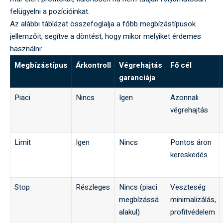
felügyelni a pozícióinkat.
Az alábbi táblázat összefoglalja a főbb megbízástípusok
jellemzőit, segítve a döntést, hogy mikor melyiket érdemes
használni:
Megbízástípus
Árkontroll
Végrehajtás
Fő cél
garanciája
Piaci
Nincs
Igen
Azonnali
végrehajtás
Limit
Igen
Nincs
Pontos áron
kereskedés
Stop
Részleges
Nincs (piaci
Veszteség
megbízássá
minimalizálás,
alakul)
profitvédelem