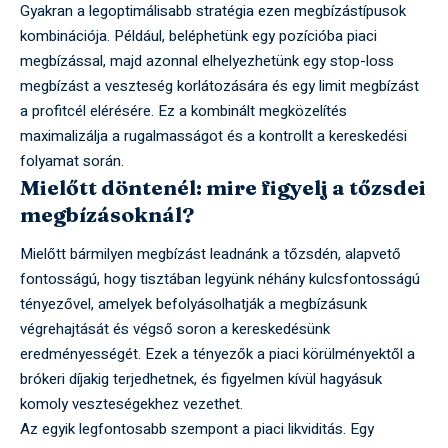
Gyakran a legoptimálisabb stratégia ezen megbízástípusok
kombinációja. Például, beléphetünk egy pozícióba piaci
megbízással, majd azonnal elhelyezhetünk egy stop-loss
megbízást a veszteség korlátozására és egy limit megbízást
a profitcél elérésére. Ez a kombinált megközelítés
maximalizálja a rugalmasságot és a kontrollt a kereskedési
folyamat során.
Mielőtt döntenél: mire figyelj a tőzsdei
megbízásoknál?
Mielőtt bármilyen megbízást leadnánk a tőzsdén, alapvető
fontosságú, hogy tisztában legyünk néhány kulcsfontosságú
tényezővel, amelyek befolyásolhatják a megbízásunk
végrehajtását és végső soron a kereskedésünk
eredményességét. Ezek a tényezők a piaci körülményektől a
brókeri díjakig terjedhetnek, és figyelmen kívül hagyásuk
komoly veszteségekhez vezethet.
Az egyik legfontosabb szempont a piaci likviditás. Egy