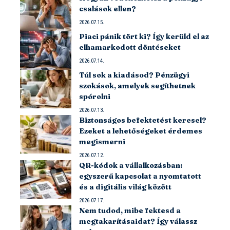
csalások ellen?
2026.07.15.
Piaci pánik tört ki? Így kerüld el az
elhamarkodott döntéseket
2026.07.14.
Túl sok a kiadásod? Pénzügyi
szokások, amelyek segíthetnek
spórolni
2026.07.13.
Biztonságos befektetést keresel?
Ezeket a lehetőségeket érdemes
megismerni
2026.07.12.
QR-kódok a vállalkozásban:
egyszerű kapcsolat a nyomtatott
és a digitális világ között
2026.07.17.
Nem tudod, mibe fektesd a
megtakarításaidat? Így válassz