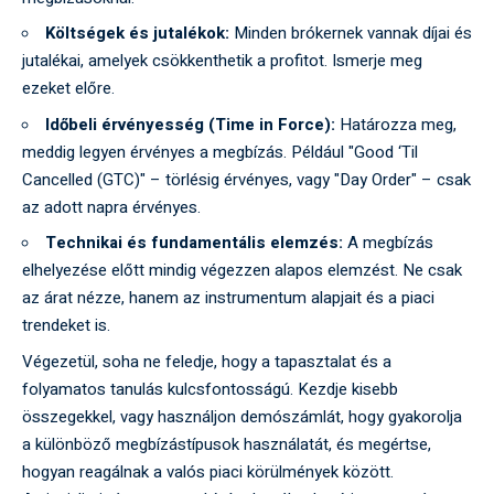
Költségek és jutalékok:
Minden brókernek vannak díjai és
jutalékai, amelyek csökkenthetik a profitot. Ismerje meg
ezeket előre.
Időbeli érvényesség (Time in Force):
Határozza meg,
meddig legyen érvényes a megbízás. Például "Good ‘Til
Cancelled (GTC)" – törlésig érvényes, vagy "Day Order" – csak
az adott napra érvényes.
Technikai és fundamentális elemzés:
A megbízás
elhelyezése előtt mindig végezzen alapos elemzést. Ne csak
az árat nézze, hanem az instrumentum alapjait és a piaci
trendeket is.
Végezetül, soha ne feledje, hogy a tapasztalat és a
folyamatos tanulás kulcsfontosságú. Kezdje kisebb
összegekkel, vagy használjon demószámlát, hogy gyakorolja
a különböző megbízástípusok használatát, és megértse,
hogyan reagálnak a valós piaci körülmények között.