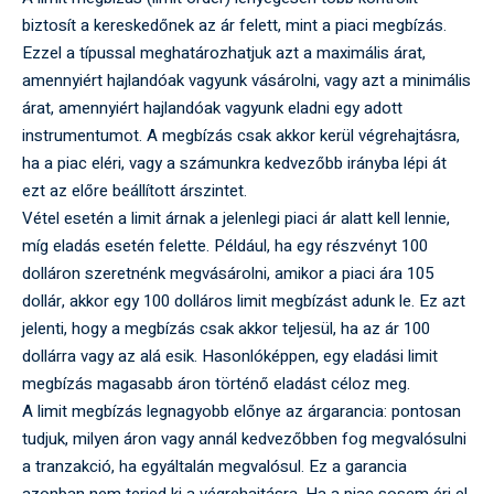
biztosít a kereskedőnek az ár felett, mint a piaci megbízás.
Ezzel a típussal meghatározhatjuk azt a maximális árat,
amennyiért hajlandóak vagyunk vásárolni, vagy azt a minimális
árat, amennyiért hajlandóak vagyunk eladni egy adott
instrumentumot. A megbízás csak akkor kerül végrehajtásra,
ha a piac eléri, vagy a számunkra kedvezőbb irányba lépi át
ezt az előre beállított árszintet.
Vétel esetén a limit árnak a jelenlegi piaci ár alatt kell lennie,
míg eladás esetén felette. Például, ha egy részvényt 100
dolláron szeretnénk megvásárolni, amikor a piaci ára 105
dollár, akkor egy 100 dolláros limit megbízást adunk le. Ez azt
jelenti, hogy a megbízás csak akkor teljesül, ha az ár 100
dollárra vagy az alá esik. Hasonlóképpen, egy eladási limit
megbízás magasabb áron történő eladást céloz meg.
A limit megbízás legnagyobb előnye az árgarancia: pontosan
tudjuk, milyen áron vagy annál kedvezőbben fog megvalósulni
a tranzakció, ha egyáltalán megvalósul. Ez a garancia