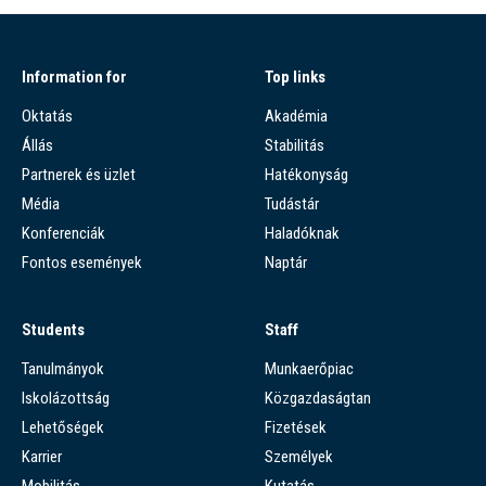
Information for
Top links
Oktatás
Akadémia
Állás
Stabilitás
Partnerek és üzlet
Hatékonyság
Média
Tudástár
Konferenciák
Haladóknak
Fontos események
Naptár
Students
Staff
Tanulmányok
Munkaerőpiac
Iskolázottság
Közgazdaságtan
Lehetőségek
Fizetések
Karrier
Személyek
Mobilitás
Kutatás