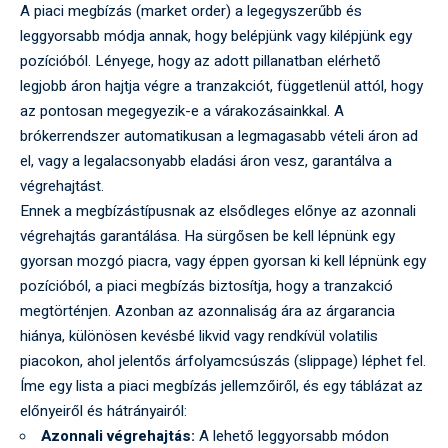
A piaci megbízás (market order) a legegyszerűbb és
leggyorsabb módja annak, hogy belépjünk vagy kilépjünk egy
pozícióból. Lényege, hogy az adott pillanatban elérhető
legjobb áron hajtja végre a tranzakciót, függetlenül attól, hogy
az pontosan megegyezik-e a várakozásainkkal. A
brókerrendszer automatikusan a legmagasabb vételi áron ad
el, vagy a legalacsonyabb eladási áron vesz, garantálva a
végrehajtást.
Ennek a megbízástípusnak az elsődleges előnye az azonnali
végrehajtás garantálása. Ha sürgősen be kell lépnünk egy
gyorsan mozgó piacra, vagy éppen gyorsan ki kell lépnünk egy
pozícióból, a piaci megbízás biztosítja, hogy a tranzakció
megtörténjen. Azonban az azonnaliság ára az árgarancia
hiánya, különösen kevésbé likvid vagy rendkívül volatilis
piacokon, ahol jelentős árfolyamcsúszás (slippage) léphet fel.
Íme egy lista a piaci megbízás jellemzőiről, és egy táblázat az
előnyeiről és hátrányairól:
Azonnali végrehajtás:
A lehető leggyorsabb módon