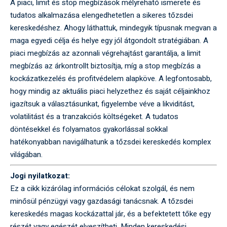
A piaci, limit és stop megbízások mélyreható ismerete és
tudatos alkalmazása elengedhetetlen a sikeres tőzsdei
kereskedéshez. Ahogy láthattuk, mindegyik típusnak megvan a
maga egyedi célja és helye egy jól átgondolt stratégiában. A
piaci megbízás az azonnali végrehajtást garantálja, a limit
megbízás az árkontrollt biztosítja, míg a stop megbízás a
kockázatkezelés és profitvédelem alapköve. A legfontosabb,
hogy mindig az aktuális piaci helyzethez és saját céljainkhoz
igazítsuk a választásunkat, figyelembe véve a likviditást,
volatilitást és a tranzakciós költségeket. A tudatos
döntésekkel és folyamatos gyakorlással sokkal
hatékonyabban navigálhatunk a tőzsdei kereskedés komplex
világában.
Jogi nyilatkozat:
Ez a cikk kizárólag információs célokat szolgál, és nem
minősül pénzügyi vagy gazdasági tanácsnak. A tőzsdei
kereskedés magas kockázattal jár, és a befektetett tőke egy
részét vagy egészét elveszítheti. Minden kereskedési