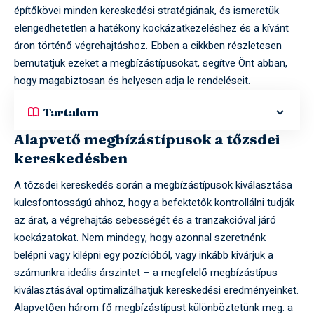
építőkövei minden kereskedési stratégiának, és ismeretük
elengedhetetlen a hatékony kockázatkezeléshez és a kívánt
áron történő végrehajtáshoz. Ebben a cikkben részletesen
bemutatjuk ezeket a megbízástípusokat, segítve Önt abban,
hogy magabiztosan és helyesen adja le rendeléseit.
Tartalom
Alapvető megbízástípusok a tőzsdei
kereskedésben
A tőzsdei kereskedés során a megbízástípusok kiválasztása
kulcsfontosságú ahhoz, hogy a befektetők kontrollálni tudják
az árat, a végrehajtás sebességét és a tranzakcióval járó
kockázatokat. Nem mindegy, hogy azonnal szeretnénk
belépni vagy kilépni egy pozícióból, vagy inkább kivárjuk a
számunkra ideális árszintet – a megfelelő megbízástípus
kiválasztásával optimalizálhatjuk kereskedési eredményeinket.
Alapvetően három fő megbízástípust különböztetünk meg: a