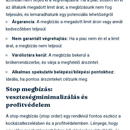
azonban nem terjed ki a végrehajtásra. Ha a piac sosem éri el
az általunk megadott limit árat, a megbízásunk nem fog
teljesülni, és lemaradhatunk egy potenciális lehetőségről.
Árgarancia:
A megbízás a megadott limit áron vagy annál
kedvezőbben teljesül.
Nem garantált végrehajtás:
Ha a piac nem éri el a limit
árat, a megbízás nem teljesül.
Várólistára kerül:
A megbízás bekerül a
brókerrendszerbe, és várja a megfelelő árszintet.
Alkalmas spekulatív belépési/kilépési pontokhoz:
Ideális, ha pontos árszinteket célzunk meg.
Stop megbízás:
veszteségminimalizálás és
profitvédelem
A stop megbízás (stop order) egy rendkívül fontos eszköz a
kockázatkezelésben és a profitvédelemben. Lényege, hogy