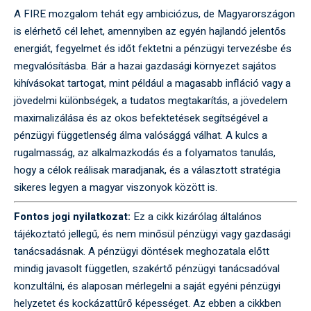
A FIRE mozgalom tehát egy ambiciózus, de Magyarországon
is elérhető cél lehet, amennyiben az egyén hajlandó jelentős
energiát, fegyelmet és időt fektetni a pénzügyi tervezésbe és
megvalósításba. Bár a hazai gazdasági környezet sajátos
kihívásokat tartogat, mint például a magasabb infláció vagy a
jövedelmi különbségek, a tudatos megtakarítás, a jövedelem
maximalizálása és az okos befektetések segítségével a
pénzügyi függetlenség álma valósággá válhat. A kulcs a
rugalmasság, az alkalmazkodás és a folyamatos tanulás,
hogy a célok reálisak maradjanak, és a választott stratégia
sikeres legyen a magyar viszonyok között is.
Fontos jogi nyilatkozat:
Ez a cikk kizárólag általános
tájékoztató jellegű, és nem minősül pénzügyi vagy gazdasági
tanácsadásnak. A pénzügyi döntések meghozatala előtt
mindig javasolt független, szakértő pénzügyi tanácsadóval
konzultálni, és alaposan mérlegelni a saját egyéni pénzügyi
helyzetet és kockázattűrő képességet. Az ebben a cikkben