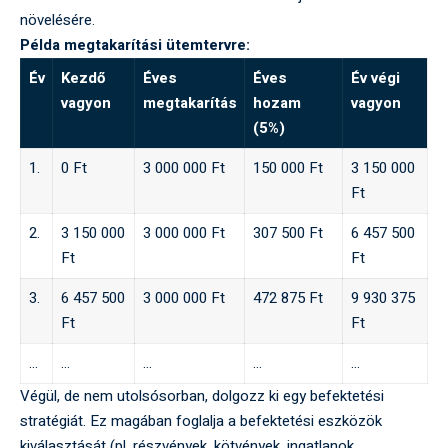
növelésére.
Példa megtakarítási ütemtervre:
Év
Kezdő
Éves
Éves
Év végi
vagyon
megtakarítás
hozam
vagyon
(5%)
1.
0 Ft
3 000 000 Ft
150 000 Ft
3 150 000
Ft
2.
3 150 000
3 000 000 Ft
307 500 Ft
6 457 500
Ft
Ft
3.
6 457 500
3 000 000 Ft
472 875 Ft
9 930 375
Ft
Ft
…
…
…
…
…
Végül, de nem utolsósorban, dolgozz ki egy befektetési
stratégiát. Ez magában foglalja a befektetési eszközök
kiválasztását (pl. részvények, kötvények, ingatlanok,