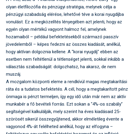
olyan életfilozófia és pénzügyi stratégia, melynek célja a
pénzügyi szabadság elérése, lehetővé téve a korai nyugdíjba
vonulást. Ez a megközelítés lényegében azt jelenti, hogy az
egyén olyan mértékű vagyont halmoz fel, amelynek
hozamaiból – például befektetésekből származó passzív
jövedelemből – képes fedezni az összes kiadását, anélkül,
hogy aktívan dolgoznia kellene. A "korai nyugdíj" ebben az
esetben nem feltétlenül a tétlenséget jelenti, sokkal inkább a
választás szabadságát: dolgozhatsz, ha akarsz, de nem
muszáj.
A mozgalom központi eleme a rendkívül magas megtakarítási
ráta és a tudatos befektetés. A cél, hogy a megtakarított pénz
önmaga is pénzt termeljen, így egy idő után már nem az aktív
munkabér a fő bevételi forrás. Ezt sokan a "4%-os szabály"
segítségével kalkulálják, mely szerint ha éves kiadásaid 25-
szörösét sikerül összegyűjtened, akkor elméletileg évente a
vagyonod 4%-át felélheted anélkül, hogy az elfogyna –