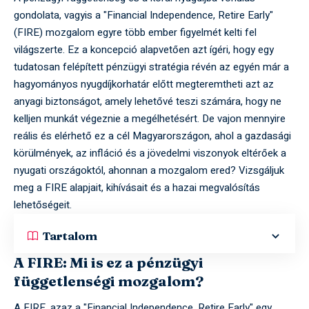
gondolata, vagyis a "Financial Independence, Retire Early"
(FIRE) mozgalom egyre több ember figyelmét kelti fel
világszerte. Ez a koncepció alapvetően azt ígéri, hogy egy
tudatosan felépített pénzügyi stratégia révén az egyén már a
hagyományos nyugdíjkorhatár előtt megteremtheti azt az
anyagi biztonságot, amely lehetővé teszi számára, hogy ne
kelljen munkát végeznie a megélhetésért. De vajon mennyire
reális és elérhető ez a cél Magyarországon, ahol a gazdasági
körülmények, az infláció és a jövedelmi viszonyok eltérőek a
nyugati országoktól, ahonnan a mozgalom ered? Vizsgáljuk
meg a FIRE alapjait, kihívásait és a hazai megvalósítás
lehetőségeit.
Tartalom
A FIRE: Mi is ez a pénzügyi
függetlenségi mozgalom?
A FIRE, azaz a "Financial Independence, Retire Early" egy