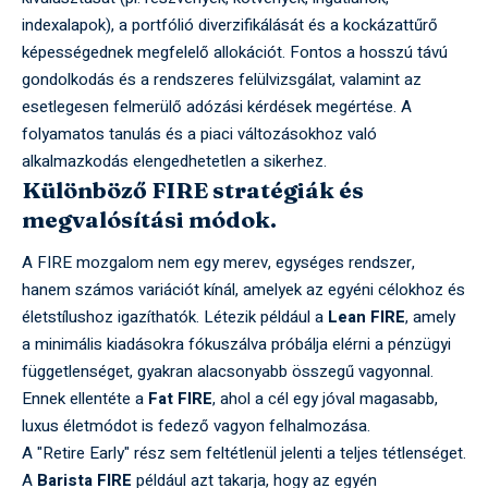
indexalapok), a portfólió diverzifikálását és a kockázattűrő
képességednek megfelelő allokációt. Fontos a hosszú távú
gondolkodás és a rendszeres felülvizsgálat, valamint az
esetlegesen felmerülő adózási kérdések megértése. A
folyamatos tanulás és a piaci változásokhoz való
alkalmazkodás elengedhetetlen a sikerhez.
Különböző FIRE stratégiák és
megvalósítási módok.
A FIRE mozgalom nem egy merev, egységes rendszer,
hanem számos variációt kínál, amelyek az egyéni célokhoz és
életstílushoz igazíthatók. Létezik például a
Lean FIRE
, amely
a minimális kiadásokra fókuszálva próbálja elérni a pénzügyi
függetlenséget, gyakran alacsonyabb összegű vagyonnal.
Ennek ellentéte a
Fat FIRE
, ahol a cél egy jóval magasabb,
luxus életmódot is fedező vagyon felhalmozása.
A "Retire Early" rész sem feltétlenül jelenti a teljes tétlenséget.
A
Barista FIRE
például azt takarja, hogy az egyén