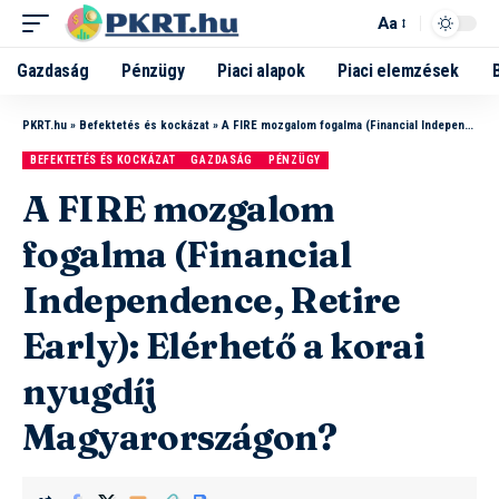
Aa
Gazdaság
Pénzügy
Piaci alapok
Piaci elemzések
PKRT.hu
»
Befektetés és kockázat
»
A FIRE mozgalom fogalma (Financial Independence, Retire Early): Elérhető a korai nyugdíj Magyarországon?
BEFEKTETÉS ÉS KOCKÁZAT
GAZDASÁG
PÉNZÜGY
A FIRE mozgalom
fogalma (Financial
Independence, Retire
Early): Elérhető a korai
nyugdíj
Magyarországon?