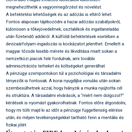
megnehezíthetik a vagyonmegőrzést és növelést.
A befektetési lehetőségek és az adózás is eltérő lehet.
Fontos alaposan tájékozódni a hazai adózási szabályokról,
különösen a tőkejövedelmek, osztalékok és ingatlaneladás
után fizetendő adókról. A külföldi befektetések esetében a
devizaárfolyam-ingadozás is kockázatot jelenthet. Emellett a
magyar tőzsde kisebb mérete és likviditása miatt sokan a
nemzetközi piacok felé fordulnak, ami további
adminisztrációs terheket és költségeket generálhat.
A pénzügyi szempontokon túl a pszichológiai és társadalmi
tényezők is fontosak. A korai nyugdíjba vonulás után sokan
szembesülhetnek azzal, hogy hiányzik a munka nyújtotta cél
és struktúra. A társadalmi elvárások, a "miért nem dolgozol?"
kérdések is nyomást gyakorolhatnak. Fontos előre átgondolni,
hogy mi tölti majd ki az időt a pénzügyi függetlenség elérése
után, és milyen tevékenységekkel tartható fenn a mentális és
fizikai jólét.