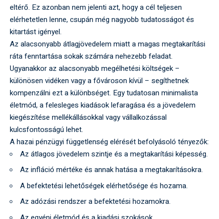
eltérő. Ez azonban nem jelenti azt, hogy a cél teljesen
elérhetetlen lenne, csupán még nagyobb tudatosságot és
kitartást igényel.
Az alacsonyabb átlagjövedelem miatt a magas megtakarítási
ráta fenntartása sokak számára nehezebb feladat.
Ugyanakkor az alacsonyabb megélhetési költségek –
különösen vidéken vagy a fővároson kívül – segíthetnek
kompenzálni ezt a különbséget. Egy tudatosan minimalista
életmód, a felesleges kiadások lefaragása és a jövedelem
kiegészítése mellékállásokkal vagy vállalkozással
kulcsfontosságú lehet.
A hazai pénzügyi függetlenség elérését befolyásoló tényezők:
Az átlagos jövedelem szintje és a megtakarítási képesség.
Az infláció mértéke és annak hatása a megtakarításokra.
A befektetési lehetőségek elérhetősége és hozama.
Az adózási rendszer a befektetési hozamokra.
Az egyéni életmód és a kiadási szokások.