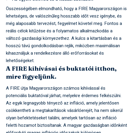
Összességében elmondható, hogy a FIRE Magyarországon is
lehetséges, de valószínűleg hosszabb időt vesz igénybe, és
még alaposabb tervezést, fegyelmet követel meg. Fontos a
reális célok kitűzése és a folyamatos alkalmazkodás a
változó gazdasági környezethez. A kulcs a kitartásban és a
hosszú távú gondolkodásban rejlik, miközben maximálisan
kihasználjuk a rendelkezésre álló erőforrásokat és
lehetőségeket.
A FIRE kihívásai és buktatói itthon,
mire figyeljünk.
A FIRE útja Magyarországon számos kihívással és
potenciális buktatóval járhat, melyekre érdemes felkészülni.
Az egyik legnagyobb tényező az infláció, amely jelentősen
csökkentheti a megtakarítások vásárlóerejét, ha nem sikerül
olyan befektetéseket találni, amelyek tartósan az infláció
feletti hozamot biztosítanak. A magyar gazdaságban időnként
előforduló magas inflációs időszakok különösen