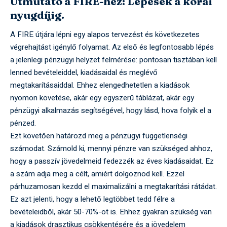
Útmutató a FIRE-hez: Lépések a korai
nyugdíjig.
A FIRE útjára lépni egy alapos tervezést és következetes
végrehajtást igénylő folyamat. Az első és legfontosabb lépés
a jelenlegi pénzügyi helyzet felmérése: pontosan tisztában kell
lenned bevételeiddel, kiadásaidal és meglévő
megtakarításaiddal. Ehhez elengedhetetlen a kiadások
nyomon követése, akár egy egyszerű táblázat, akár egy
pénzügyi alkalmazás segítségével, hogy lásd, hova folyik el a
pénzed.
Ezt követően határozd meg a pénzügyi függetlenségi
számodat. Számold ki, mennyi pénzre van szükséged ahhoz,
hogy a passzív jövedelmeid fedezzék az éves kiadásaidat. Ez
a szám adja meg a célt, amiért dolgoznod kell. Ezzel
párhuzamosan kezdd el maximalizálni a megtakarítási rátádat.
Ez azt jelenti, hogy a lehető legtöbbet tedd félre a
bevételeidből, akár 50-70%-ot is. Ehhez gyakran szükség van
a kiadások drasztikus csökkentésére és a jövedelem