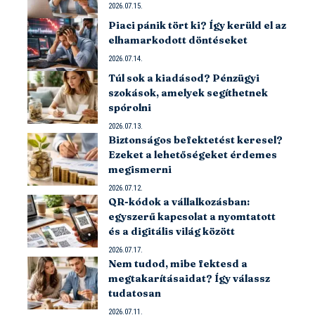
2026.07.15.
Piaci pánik tört ki? Így kerüld el az
elhamarkodott döntéseket
2026.07.14.
Túl sok a kiadásod? Pénzügyi
szokások, amelyek segíthetnek
spórolni
2026.07.13.
Biztonságos befektetést keresel?
Ezeket a lehetőségeket érdemes
megismerni
2026.07.12.
QR-kódok a vállalkozásban:
egyszerű kapcsolat a nyomtatott
és a digitális világ között
2026.07.17.
Nem tudod, mibe fektesd a
megtakarításaidat? Így válassz
tudatosan
2026.07.11.