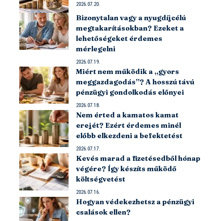
2026.07.20.
Bizonytalan vagy a nyugdíjcélú
megtakarításokban? Ezeket a
lehetőségeket érdemes
mérlegelni
2026.07.19.
Miért nem működik a „gyors
meggazdagodás”? A hosszú távú
pénzügyi gondolkodás előnyei
2026.07.18.
Nem érted a kamatos kamat
erejét? Ezért érdemes minél
előbb elkezdeni a befektetést
2026.07.17.
Kevés marad a fizetésedből hónap
végére? Így készíts működő
költségvetést
2026.07.16.
Hogyan védekezhetsz a pénzügyi
csalások ellen?