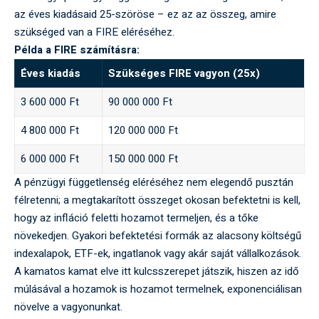
az éves kiadásaid 25-szöröse – ez az az összeg, amire
szükséged van a FIRE eléréséhez.
Példa a FIRE számításra:
Éves kiadás
Szükséges FIRE vagyon (25x)
3 600 000 Ft
90 000 000 Ft
4 800 000 Ft
120 000 000 Ft
6 000 000 Ft
150 000 000 Ft
A pénzügyi függetlenség eléréséhez nem elegendő pusztán
félretenni; a megtakarított összeget okosan befektetni is kell,
hogy az infláció feletti hozamot termeljen, és a tőke
növekedjen. Gyakori befektetési formák az alacsony költségű
indexalapok, ETF-ek, ingatlanok vagy akár saját vállalkozások.
A kamatos kamat elve itt kulcsszerepet játszik, hiszen az idő
múlásával a hozamok is hozamot termelnek, exponenciálisan
növelve a vagyonunkat.