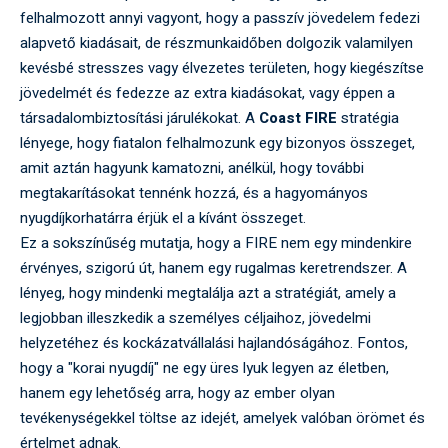
felhalmozott annyi vagyont, hogy a passzív jövedelem fedezi
alapvető kiadásait, de részmunkaidőben dolgozik valamilyen
kevésbé stresszes vagy élvezetes területen, hogy kiegészítse
jövedelmét és fedezze az extra kiadásokat, vagy éppen a
társadalombiztosítási járulékokat. A
Coast FIRE
stratégia
lényege, hogy fiatalon felhalmozunk egy bizonyos összeget,
amit aztán hagyunk kamatozni, anélkül, hogy további
megtakarításokat tennénk hozzá, és a hagyományos
nyugdíjkorhatárra érjük el a kívánt összeget.
Ez a sokszínűség mutatja, hogy a FIRE nem egy mindenkire
érvényes, szigorú út, hanem egy rugalmas keretrendszer. A
lényeg, hogy mindenki megtalálja azt a stratégiát, amely a
legjobban illeszkedik a személyes céljaihoz, jövedelmi
helyzetéhez és kockázatvállalási hajlandóságához. Fontos,
hogy a "korai nyugdíj" ne egy üres lyuk legyen az életben,
hanem egy lehetőség arra, hogy az ember olyan
tevékenységekkel töltse az idejét, amelyek valóban örömet és
értelmet adnak.