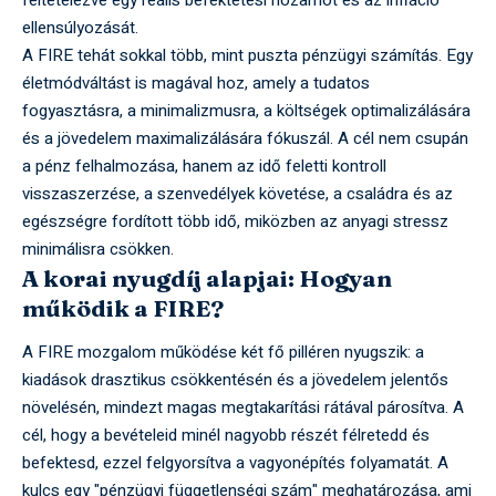
feltételezve egy reális befektetési hozamot és az infláció
ellensúlyozását.
A FIRE tehát sokkal több, mint puszta pénzügyi számítás. Egy
életmódváltást is magával hoz, amely a tudatos
fogyasztásra, a minimalizmusra, a költségek optimalizálására
és a jövedelem maximalizálására fókuszál. A cél nem csupán
a pénz felhalmozása, hanem az idő feletti kontroll
visszaszerzése, a szenvedélyek követése, a családra és az
egészségre fordított több idő, miközben az anyagi stressz
minimálisra csökken.
A korai nyugdíj alapjai: Hogyan
működik a FIRE?
A FIRE mozgalom működése két fő pilléren nyugszik: a
kiadások drasztikus csökkentésén és a jövedelem jelentős
növelésén, mindezt magas megtakarítási rátával párosítva. A
cél, hogy a bevételeid minél nagyobb részét félretedd és
befektesd, ezzel felgyorsítva a vagyonépítés folyamatát. A
kulcs egy "pénzügyi függetlenségi szám" meghatározása, ami