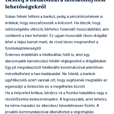
lehetőségekről
Sokan félnek felhívni a bankot, pedig a pénzintézeteknek is
érdekük, hogy visszafizessék a kölcsönt. Ha látszik, hogy
nehézségekbe ütközöl, kérhetsz futamidő-hosszabbítást, ami
csökkenti a havi terheidet. Ez ugyan hosszabb távon drágább
lehet a teljes kamat miatt, de rövid távon megmenthet a
fizetésképtelenségtől.
Érdemes érdeklődni a hitelkiváltás felől is, ahol egy
alacsonyabb kamatozású hitellel véglegesíted a drágábbakat.
Egy jól megválasztott hitelkiváltó konstrukcióval jelentősen
mérsékelheted a havi kiadásaidat. Ne feledd, a bankok
ügyfélkezelői azért vannak ott, hogy segítsenek megtalálni az
egyensúlyt a törlesztés és a megélhetés között.
Ha a helyzeted kritikus, kérdezz rá a fizetési haladékra vagy a
részletfizetési kedvezményekre. A legrosszabb, amit tehetsz,
ha néma maradsz és elkezdesz késedelmesen fizetni. A
proaktív kommunikációval elkerülheted a végrehajtási