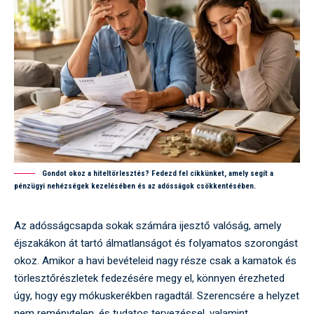
Gondot okoz a hiteltörlesztés? Fedezd fel cikkünket, amely segít a
pénzügyi nehézségek kezelésében és az adósságok csökkentésében.
Az adósságcsapda sokak számára ijesztő valóság, amely
éjszakákon át tartó álmatlanságot és folyamatos szorongást
okoz. Amikor a havi bevételeid nagy része csak a kamatok és
törlesztőrészletek fedezésére megy el, könnyen érezheted
úgy, hogy egy mókuskerékben ragadtál. Szerencsére a helyzet
nem reménytelen, és tudatos tervezéssel, valamint