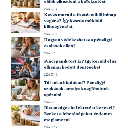
előbb elkezdeni a befektetést
2026.07.17.
Kevés marad a fizetésedből hónap
végére? Így készíts működő
költségvetést
2026.07.16.
Hogyan védekezhetsz a pénzügyi
csalások ellen?
2026.07.15.
Piaci pánik tört ki? Így kerüld el az
elhamarkodott döntéseket
2026.07.14.
Túl sok a kiadásod? Pénzügyi
szokások, amelyek segíthetnek
spórolni
2026.07.13.
Biztonságos befektetést keresel?
Ezeket a lehetőségeket érdemes
megismerni
2026.07.12.