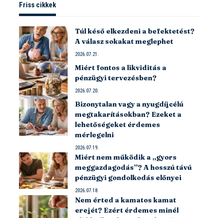
Friss cikkek
Túl késő elkezdeni a befektetést?
A válasz sokakat meglephet
2026.07.21.
Miért fontos a likviditás a
pénzügyi tervezésben?
2026.07.20.
Bizonytalan vagy a nyugdíjcélú
megtakarításokban? Ezeket a
lehetőségeket érdemes
mérlegelni
2026.07.19.
Miért nem működik a „gyors
meggazdagodás”? A hosszú távú
pénzügyi gondolkodás előnyei
2026.07.18.
Nem érted a kamatos kamat
erejét? Ezért érdemes minél