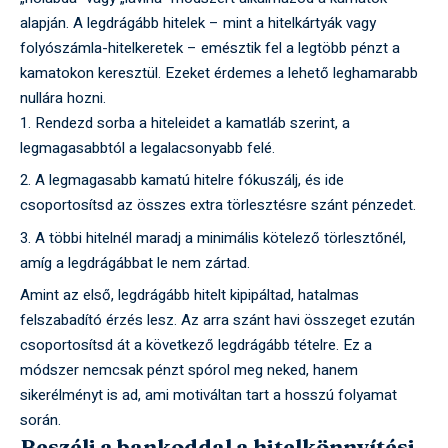
alapján. A legdrágább hitelek – mint a hitelkártyák vagy
folyószámla-hitelkeretek – emésztik fel a legtöbb pénzt a
kamatokon keresztül. Ezeket érdemes a lehető leghamarabb
nullára hozni.
Rendezd sorba a hiteleidet a kamatláb szerint, a
legmagasabbtól a legalacsonyabb felé.
A legmagasabb kamatú hitelre fókuszálj, és ide
csoportosítsd az összes extra törlesztésre szánt pénzedet.
A többi hitelnél maradj a minimális kötelező törlesztőnél,
amíg a legdrágábbat le nem zártad.
Amint az első, legdrágább hitelt kipipáltad, hatalmas
felszabadító érzés lesz. Az arra szánt havi összeget ezután
csoportosítsd át a következő legdrágább tételre. Ez a
módszer nemcsak pénzt spórol meg neked, hanem
sikerélményt is ad, ami motiváltan tart a hosszú folyamat
során.
Beszélj a bankoddal a hitelkönnyítési