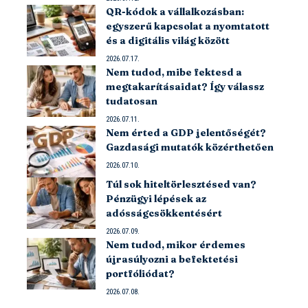
QR-kódok a vállalkozásban:
egyszerű kapcsolat a nyomtatott
és a digitális világ között
2026.07.17.
Nem tudod, mibe fektesd a
megtakarításaidat? Így válassz
tudatosan
2026.07.11.
Nem érted a GDP jelentőségét?
Gazdasági mutatók közérthetően
2026.07.10.
Túl sok hiteltörlesztésed van?
Pénzügyi lépések az
adósságcsökkentésért
2026.07.09.
Nem tudod, mikor érdemes
újrasúlyozni a befektetési
portfóliódat?
2026.07.08.