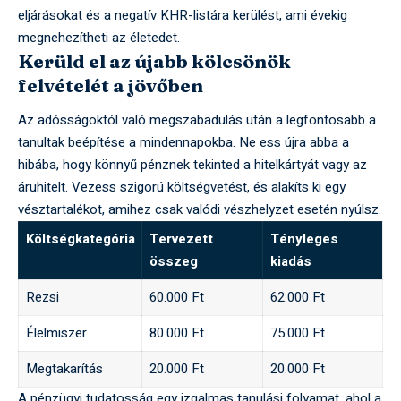
eljárásokat és a negatív KHR-listára kerülést, ami évekig
megnehezítheti az életedet.
Kerüld el az újabb kölcsönök
felvételét a jövőben
Az adósságoktól való megszabadulás után a legfontosabb a
tanultak beépítése a mindennapokba. Ne ess újra abba a
hibába, hogy könnyű pénznek tekinted a hitelkártyát vagy az
áruhitelt. Vezess szigorú költségvetést, és alakíts ki egy
vésztartalékot, amihez csak valódi vészhelyzet esetén nyúlsz.
Költségkategória
Tervezett
Tényleges
összeg
kiadás
Rezsi
60.000 Ft
62.000 Ft
Élelmiszer
80.000 Ft
75.000 Ft
Megtakarítás
20.000 Ft
20.000 Ft
A pénzügyi tudatosság egy izgalmas tanulási folyamat, ahol a