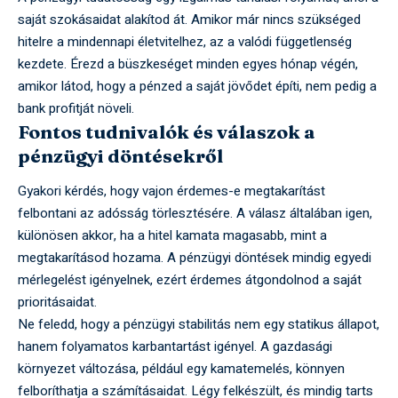
saját szokásaidat alakítod át. Amikor már nincs szükséged
hitelre a mindennapi életvitelhez, az a valódi függetlenség
kezdete. Érezd a büszkeséget minden egyes hónap végén,
amikor látod, hogy a pénzed a saját jövődet építi, nem pedig a
bank profitját növeli.
Fontos tudnivalók és válaszok a
pénzügyi döntésekről
Gyakori kérdés, hogy vajon érdemes-e megtakarítást
felbontani az adósság törlesztésére. A válasz általában igen,
különösen akkor, ha a hitel kamata magasabb, mint a
megtakarításod hozama. A pénzügyi döntések mindig egyedi
mérlegelést igényelnek, ezért érdemes átgondolnod a saját
prioritásaidat.
Ne feledd, hogy a pénzügyi stabilitás nem egy statikus állapot,
hanem folyamatos karbantartást igényel. A gazdasági
környezet változása, például egy kamatemelés, könnyen
felboríthatja a számításaidat. Légy felkészült, és mindig tarts