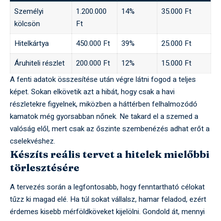
Személyi
1.200.000
14%
35.000 Ft
kölcsön
Ft
Hitelkártya
450.000 Ft
39%
25.000 Ft
Áruhiteli részlet
200.000 Ft
12%
15.000 Ft
A fenti adatok összesítése után végre látni fogod a teljes
képet. Sokan elkövetik azt a hibát, hogy csak a havi
részletekre figyelnek, miközben a háttérben felhalmozódó
kamatok még gyorsabban nőnek. Ne takard el a szemed a
valóság elől, mert csak az őszinte szembenézés adhat erőt a
cselekvéshez.
Készíts reális tervet a hitelek mielőbbi
törlesztésére
A tervezés során a legfontosabb, hogy fenntartható célokat
tűzz ki magad elé. Ha túl sokat vállalsz, hamar feladod, ezért
érdemes kisebb mérföldköveket kijelölni. Gondold át, mennyi