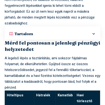
fegyelmezett lépésekkel igenis ki lehet törni ebből a
körforgásból. Ez az út nem lesz egyik napról a másikra
járható, de minden megtett lépés közelebb visz a pénzügyi
szabadsághoz.
Tartalom
Mérd fel pontosan a jelenlegi pénzügyi
helyzetedet
A legelső lépés a tisztánlátás, ami sokszor fájdalmas
folyamat, de elkerülhetetlen. Gyűjtsd össze az összes
hitelszerződésedet, jegyezd fel a fennálló tőketartozást, a
kamatlábakat és a havi fizetési kötelezettségeket. Vezess egy
táblázatot a kiadásaidról, hogy pontosan lásd, hol folyik el a
pénzed.
Hiteltípus
Hátralék
Kamatláb
Havi
törlesztő