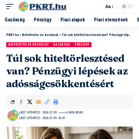
Aa
Gazdaság
Pénzügy
Piaci alapok
Piaci elemzések
PKRT.hu
»
Befektetés és kockázat
»
Túl sok hiteltörlesztésed van? Pénzügyi lépések az adósságcsökkentésért
BEFEKTETÉS ÉS KOCKÁZAT
GAZDASÁG
PÉNZÜGY
Túl sok hiteltörlesztésed
van? Pénzügyi lépések az
adósságcsökkentésért
LAST UPDATED: 2026.07.09.
6 MIN READ
LAST UPDATED: 2026.07.09. 02:41