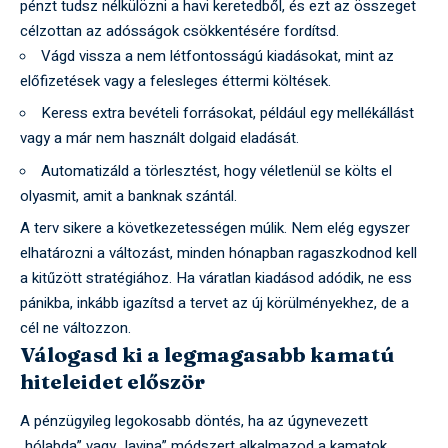
pénzt tudsz nélkülözni a havi keretedből, és ezt az összeget
célzottan az adósságok csökkentésére fordítsd.
Vágd vissza a nem létfontosságú kiadásokat, mint az
előfizetések vagy a felesleges éttermi költések.
Keress extra bevételi forrásokat, például egy mellékállást
vagy a már nem használt dolgaid eladását.
Automatizáld a törlesztést, hogy véletlenül se költs el
olyasmit, amit a banknak szántál.
A terv sikere a következetességen múlik. Nem elég egyszer
elhatározni a változást, minden hónapban ragaszkodnod kell
a kitűzött stratégiához. Ha váratlan kiadásod adódik, ne ess
pánikba, inkább igazítsd a tervet az új körülményekhez, de a
cél ne változzon.
Válogasd ki a legmagasabb kamatú
hiteleidet először
A pénzügyileg legokosabb döntés, ha az úgynevezett
„hólabda” vagy „lavina” módszert alkalmazod a kamatok