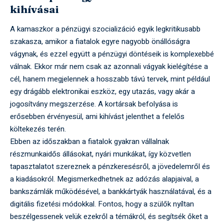
kihívásai
A kamaszkor a pénzügyi szocializáció egyik legkritikusabb
szakasza, amikor a fiatalok egyre nagyobb önállóságra
vágynak, és ezzel együtt a pénzügyi döntéseik is komplexebbé
válnak. Ekkor már nem csak az azonnali vágyak kielégítése a
cél, hanem megjelennek a hosszabb távú tervek, mint például
egy drágább elektronikai eszköz, egy utazás, vagy akár a
jogosítvány megszerzése. A kortársak befolyása is
erősebben érvényesül, ami kihívást jelenthet a felelős
költekezés terén.
Ebben az időszakban a fiatalok gyakran vállalnak
részmunkaidős állásokat, nyári munkákat, így közvetlen
tapasztalatot szereznek a pénzkeresésről, a jövedelemről és
a kiadásokról. Megismerkedhetnek az adózás alapjaival, a
bankszámlák működésével, a bankkártyák használatával, és a
digitális fizetési módokkal. Fontos, hogy a szülők nyíltan
beszélgessenek velük ezekről a témákról, és segítsék őket a