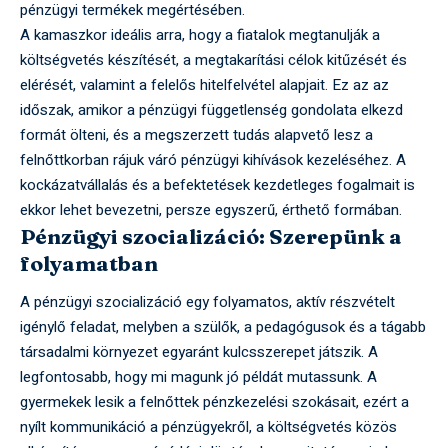
pénzügyi termékek megértésében.
A kamaszkor ideális arra, hogy a fiatalok megtanulják a
költségvetés készítését, a megtakarítási célok kitűzését és
elérését, valamint a felelős hitelfelvétel alapjait. Ez az az
időszak, amikor a pénzügyi függetlenség gondolata elkezd
formát ölteni, és a megszerzett tudás alapvető lesz a
felnőttkorban rájuk váró pénzügyi kihívások kezeléséhez. A
kockázatvállalás és a befektetések kezdetleges fogalmait is
ekkor lehet bevezetni, persze egyszerű, érthető formában.
Pénzügyi szocializáció: Szerepünk a
folyamatban
A pénzügyi szocializáció egy folyamatos, aktív részvételt
igénylő feladat, melyben a szülők, a pedagógusok és a tágabb
társadalmi környezet egyaránt kulcsszerepet játszik. A
legfontosabb, hogy mi magunk jó példát mutassunk. A
gyermekek lesik a felnőttek pénzkezelési szokásait, ezért a
nyílt kommunikáció a pénzügyekről, a költségvetés közös