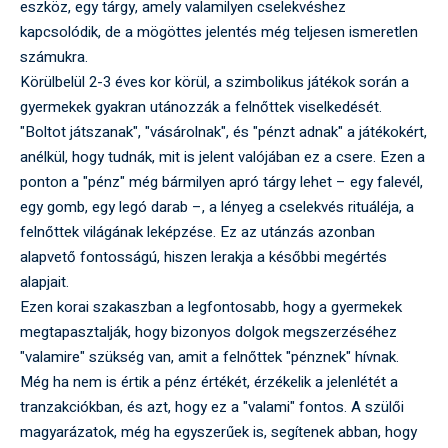
eszköz, egy tárgy, amely valamilyen cselekvéshez
kapcsolódik, de a mögöttes jelentés még teljesen ismeretlen
számukra.
Körülbelül 2-3 éves kor körül, a szimbolikus játékok során a
gyermekek gyakran utánozzák a felnőttek viselkedését.
"Boltot játszanak", "vásárolnak", és "pénzt adnak" a játékokért,
anélkül, hogy tudnák, mit is jelent valójában ez a csere. Ezen a
ponton a "pénz" még bármilyen apró tárgy lehet – egy falevél,
egy gomb, egy legó darab –, a lényeg a cselekvés rituáléja, a
felnőttek világának leképzése. Ez az utánzás azonban
alapvető fontosságú, hiszen lerakja a későbbi megértés
alapjait.
Ezen korai szakaszban a legfontosabb, hogy a gyermekek
megtapasztalják, hogy bizonyos dolgok megszerzéséhez
"valamire" szükség van, amit a felnőttek "pénznek" hívnak.
Még ha nem is értik a pénz értékét, érzékelik a jelenlétét a
tranzakciókban, és azt, hogy ez a "valami" fontos. A szülői
magyarázatok, még ha egyszerűek is, segítenek abban, hogy