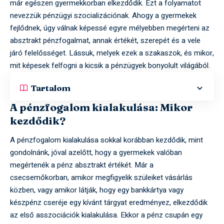
már egészen gyermekkorban elkezdődik. Ezt a folyamatot
nevezzük pénzügyi szocializációnak. Ahogy a gyermekek
fejlődnek, úgy válnak képessé egyre mélyebben megérteni az
absztrakt pénzfogalmat, annak értékét, szerepét és a vele
járó felelősséget. Lássuk, melyek ezek a szakaszok, és mikor,
mit képesek felfogni a kicsik a pénzügyek bonyolult világából.
Tartalom
A pénzfogalom kialakulása: Mikor
kezdődik?
A pénzfogalom kialakulása sokkal korábban kezdődik, mint
gondolnánk, jóval azelőtt, hogy a gyermekek valóban
megértenék a pénz absztrakt értékét. Már a
csecsemőkorban, amikor megfigyelik szüleiket vásárlás
közben, vagy amikor látják, hogy egy bankkártya vagy
készpénz cseréje egy kívánt tárgyat eredményez, elkezdődik
az első asszociációk kialakulása. Ekkor a pénz csupán egy