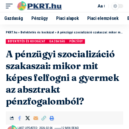
Aa
Gazdaság
Pénzügy
Piaci alapok
Piaci elemzések
PKRT.hu
»
Befektetés és kockázat
»
A pénzügyi szocializáció szakaszai: mikor mit képes felfogni a gyermek az absztrakt pénzfogalomból?
BEFEKTETÉS ÉS KOCKÁZAT
GAZDASÁG
PÉNZÜGY
A pénzügyi szocializáció
szakaszai: mikor mit
képes felfogni a gyermek
az absztrakt
pénzfogalomból?
LAST UPDATED: 2026.02.04.
12 MIN READ