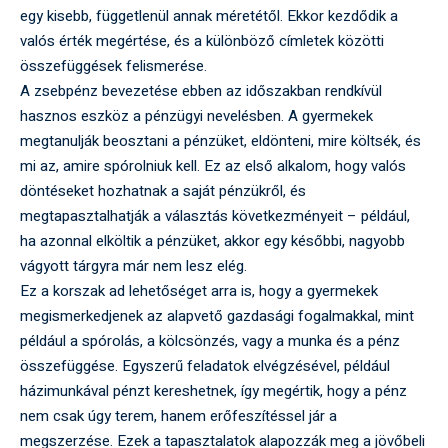
egy kisebb, függetlenül annak méretétől. Ekkor kezdődik a
valós érték megértése, és a különböző címletek közötti
összefüggések felismerése.
A zsebpénz bevezetése ebben az időszakban rendkívül
hasznos eszköz a pénzügyi nevelésben. A gyermekek
megtanulják beosztani a pénzüket, eldönteni, mire költsék, és
mi az, amire spórolniuk kell. Ez az első alkalom, hogy valós
döntéseket hozhatnak a saját pénzükről, és
megtapasztalhatják a választás következményeit – például,
ha azonnal elköltik a pénzüket, akkor egy későbbi, nagyobb
vágyott tárgyra már nem lesz elég.
Ez a korszak ad lehetőséget arra is, hogy a gyermekek
megismerkedjenek az alapvető gazdasági fogalmakkal, mint
például a spórolás, a kölcsönzés, vagy a munka és a pénz
összefüggése. Egyszerű feladatok elvégzésével, például
házimunkával pénzt kereshetnek, így megértik, hogy a pénz
nem csak úgy terem, hanem erőfeszítéssel jár a
megszerzése. Ezek a tapasztalatok alapozzák meg a jövőbeli