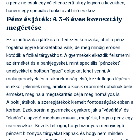
a pénz ne csak egy véletlenszerű tárgy legyen a kezükben,
hanem egy speciális funkcióval bíró eszköz.
Pénz és játék: A 3-6 éves korosztály
megértése
Ez az időszak a játékos felfedezés korszaka, ahol a pénz
fogalma egyre konkrétabbá válik, de még mindig erősen
kötődik a fizikai tárgyakhoz. A gyermekek elkezdik felismerni
az érméket és a bankjegyeket, mint speciális "pénzeket",
amelyekkel a boltban "igazi" dolgokat lehet venni. A
malacperselyek és a takarékosság első, kezdetleges lépései
is ekkor jelennek meg, amikor a kicsik örömmel dobálnak bele
érméket, még ha a megtakarítás célja még homályos is.
A bolti játékok, a szerepjátékok kiemelt fontosságúak ebben a
korban. Ezek során a gyermekek gyakorolják a "vásárlás" és
"eladás" alapvető mechanizmusait, megértik, hogy a pénz egy
csereeszköz. Kezdik felfogni, hogy bizonyos mennyiségű
pénzért bizonyos tárgyakat kapnak, és hogy nem minden