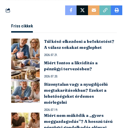
Friss cikkek
Túl késő elkezdeni a befektetést?
A válasz sokakat meglephet
2026.07.21.
Miért fontos a likviditás a
pénzügyi tervezésben?
2026.07.20.
Bizonytalan vagy a nyugdíjcélú
megtakarításokban? Ezeket a
lehetőségeket érdemes
mérlegelni
2026.07.19.
Miért nem működik a „gyors
meggazdagodás”? A hosszú távú
pénzügyi gondolkodás előnyei