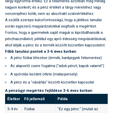
tárgy egyforma értékű. Ez a felismerés azonban még mindig
nagyon konkrét, és a pénz értékét a tárgy méretéhez vagy
vonzerejéhez kötik, nem az absztrakt számértékéhez.
A szülők szerepe kulcsfontosságú, hogy a játékos tanulás
során egyszerű magyarázatokkal segítsék a megértést.
Fontos, hogy a gyermekek saját maguk is kipróbálhassák a
pénzhasználatot, például egy apró édesség megvásárlásával,
ahol látják a pénz és a termék közötti közvetlen kapcsolatot.
Főbb tanulási pontok a 3-6 éves korban:
A pénz fizikai létezése (érmék, bankjegyek felismerése)
Az alapvető csere fogalma ("adok pénzt, kapok valamit")
A spórolás kezdeti ötlete (malacpersely)
A pénz és a "vásárlás" közötti közvetlen kapcsolat
A pénzügyi megértés fejlődése 3-6 éves korban:
Életkor
Fő jellemző
Példa
3-4 év
Fizikai
"Ez egy pénz." (mutat az