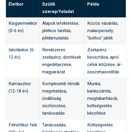
Életkor
Szülői
Példa
szerep/feladat
Kisgyermekkor
Alapok lefektetése,
Közös vásárlás,
(0-6 év)
játékos tanítás,
malacpersely,
példamutatás
"boltos" játék
Iskoláskor (6-
Rendszeres
Zsebpénz
12 év)
zsebpénz, döntések
beosztása, apró
engedélyezése,
célok kitűzése, ár-
magyarázat
összehasonlítás
Kamaszkor
Komplexebb témák
Munka,
(12-18 év)
megvitatása,
bankszámla,
önállóság
megtakarítások,
ösztönzése,
költségvetés
tanácsadás
készítése
Felnőttkor felé
Tanácsadás,
Költségvetés