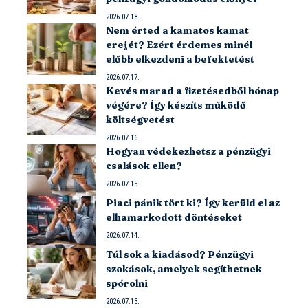
2026.07.18.
Nem érted a kamatos kamat
erejét? Ezért érdemes minél
előbb elkezdeni a befektetést
2026.07.17.
Kevés marad a fizetésedből hónap
végére? Így készíts működő
költségvetést
2026.07.16.
Hogyan védekezhetsz a pénzügyi
csalások ellen?
2026.07.15.
Piaci pánik tört ki? Így kerüld el az
elhamarkodott döntéseket
2026.07.14.
Túl sok a kiadásod? Pénzügyi
szokások, amelyek segíthetnek
spórolni
2026.07.13.