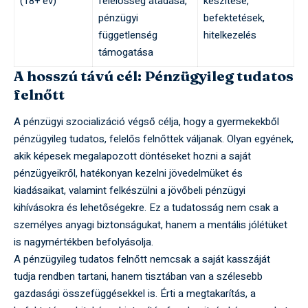
(18+ év)
felelősség átadása,
készítése,
pénzügyi
befektetések,
függetlenség
hitelkezelés
támogatása
A hosszú távú cél: Pénzügyileg tudatos
felnőtt
A pénzügyi szocializáció végső célja, hogy a gyermekekből
pénzügyileg tudatos, felelős felnőttek váljanak. Olyan egyének,
akik képesek megalapozott döntéseket hozni a saját
pénzügyeikről, hatékonyan kezelni jövedelmüket és
kiadásaikat, valamint felkészülni a jövőbeli pénzügyi
kihívásokra és lehetőségekre. Ez a tudatosság nem csak a
személyes anyagi biztonságukat, hanem a mentális jólétüket
is nagymértékben befolyásolja.
A pénzügyileg tudatos felnőtt nemcsak a saját kasszáját
tudja rendben tartani, hanem tisztában van a szélesebb
gazdasági összefüggésekkel is. Érti a megtakarítás, a