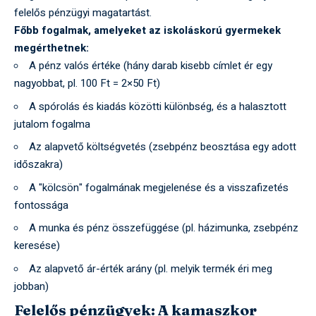
felelős pénzügyi magatartást.
Főbb fogalmak, amelyeket az iskoláskorú gyermekek
megérthetnek:
A pénz valós értéke (hány darab kisebb címlet ér egy
nagyobbat, pl. 100 Ft = 2×50 Ft)
A spórolás és kiadás közötti különbség, és a halasztott
jutalom fogalma
Az alapvető költségvetés (zsebpénz beosztása egy adott
időszakra)
A "kölcsön" fogalmának megjelenése és a visszafizetés
fontossága
A munka és pénz összefüggése (pl. házimunka, zsebpénz
keresése)
Az alapvető ár-érték arány (pl. melyik termék éri meg
jobban)
Felelős pénzügyek: A kamaszkor