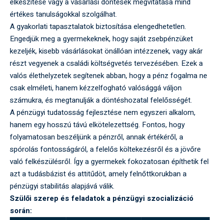
elkészítése vagy a vásárlási döntések megvitatása mind
értékes tanulságokkal szolgálhat.
A gyakorlati tapasztalatok biztosítása elengedhetetlen.
Engedjük meg a gyermekeknek, hogy saját zsebpénzüket
kezeljék, kisebb vásárlásokat önállóan intézzenek, vagy akár
részt vegyenek a családi költségvetés tervezésében. Ezek a
valós élethelyzetek segítenek abban, hogy a pénz fogalma ne
csak elméleti, hanem kézzelfogható valósággá váljon
számukra, és megtanulják a döntéshozatal felelősségét.
A pénzügyi tudatosság fejlesztése nem egyszeri alkalom,
hanem egy hosszú távú elkötelezettség. Fontos, hogy
folyamatosan beszéljünk a pénzről, annak értékéről, a
spórolás fontosságáról, a felelős költekezésről és a jövőre
való felkészülésről. Így a gyermekek fokozatosan építhetik fel
azt a tudásbázist és attitűdöt, amely felnőttkorukban a
pénzügyi stabilitás alapjává válik.
Szülői szerep és feladatok a pénzügyi szocializáció
során: