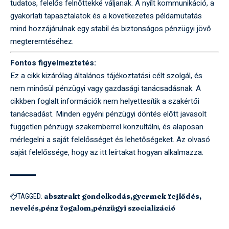
tudatos, felelős felnőttekké váljanak. A nyílt kommunikáció, a
gyakorlati tapasztalatok és a következetes példamutatás
mind hozzájárulnak egy stabil és biztonságos pénzügyi jövő
megteremtéséhez.
Fontos figyelmeztetés:
Ez a cikk kizárólag általános tájékoztatási célt szolgál, és
nem minősül pénzügyi vagy gazdasági tanácsadásnak. A
cikkben foglalt információk nem helyettesítik a szakértői
tanácsadást. Minden egyéni pénzügyi döntés előtt javasolt
független pénzügyi szakemberrel konzultálni, és alaposan
mérlegelni a saját felelősséget és lehetőségeket. Az olvasó
saját felelőssége, hogy az itt leírtakat hogyan alkalmazza.
absztrakt gondolkodás
gyermek fejlődés
TAGGED:
nevelés
pénz fogalom
pénzügyi szocializáció