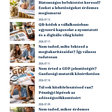
Biztonságos befektetést keresel?
Ezeket a lehetőségeket érdemes
megismerni
2026.07.12.
QR-kódok a vállalkozásban:
egyszerű kapcsolat a nyomtatott
és a digitális világ között
2026.07.17.
Nem tudod, mibe fektesd a
megtakarításaidat? Így válassz
tudatosan
2026.07.11.
Nem érted a GDP jelentőségét?
Gazdasági mutatók közérthetően
2026.07.10.
Túl sok hiteltörlesztésed van?
Pénzügyi lépések az
adósságcsökkentésért
2026.07.09.
Nem tudod, mikor érdemes