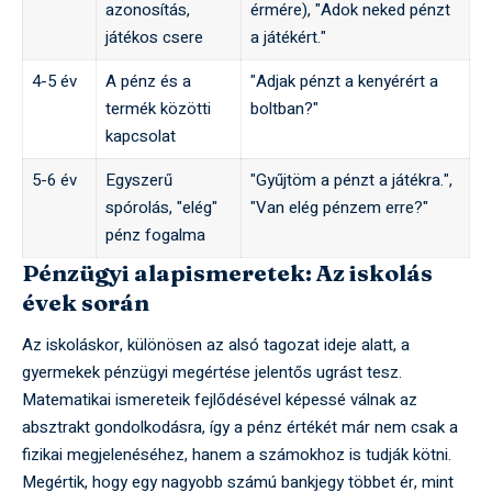
azonosítás,
érmére), "Adok neked pénzt
játékos csere
a játékért."
4-5 év
A pénz és a
"Adjak pénzt a kenyérért a
termék közötti
boltban?"
kapcsolat
5-6 év
Egyszerű
"Gyűjtöm a pénzt a játékra.",
spórolás, "elég"
"Van elég pénzem erre?"
pénz fogalma
Pénzügyi alapismeretek: Az iskolás
évek során
Az iskoláskor, különösen az alsó tagozat ideje alatt, a
gyermekek pénzügyi megértése jelentős ugrást tesz.
Matematikai ismereteik fejlődésével képessé válnak az
absztrakt gondolkodásra, így a pénz értékét már nem csak a
fizikai megjelenéséhez, hanem a számokhoz is tudják kötni.
Megértik, hogy egy nagyobb számú bankjegy többet ér, mint