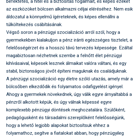
befektetés, a hitel és a biztosítás fogalmait, és képes ezeket
az eszközöket bölcsen alkalmazni céljai eléréséhez. Nem esik
áldozatul a könnyelmű ígéreteknek, és képes ellenállni a
túlköltekezés csábításának.
Végső soron a pénzügyi szocializáció arról szól, hogy a
gyermekekben kialakuljon a pénz iránti egészséges tisztelet, a
felelősségérzet és a hosszú távú tervezés képessége. Ezáltal
magabiztosan nézhetnek szembe a felnőtt élet pénzügyi
kihívásaival, képesek lesznek álmaikat valóra váltani, és egy
stabil, biztonságos jövőt építeni maguknak és családjuknak.
A pénzügyi szocializáció egy életre szóló utazás, amely már a
bölcsőben elkezdődik és folyamatos odafigyelést igényel.
Ahogy a gyermekek növekednek, úgy válik egyre árnyaltabbá a
pénzről alkotott képük, és úgy válnak képessé egyre
komplexebb pénzügyi döntések meghozatalára. Szülőként,
pedagógusként és társadalmi szereplőként felelősségünk,
hogy a lehető legjobb alapokat biztosítsuk ehhez a
folyamathoz, segítve a fiatalokat abban, hogy pénzügyileg