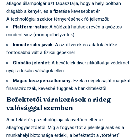
átlagos állampolgár azt tapasztalja, hogy a helyi boltban
drágább a kenyér, és a fizetése kevesebbet ér.
A technológiai szektor térnyerésének fő jellemzői:
Platform-hatás:
A hálózati hatások révén a győztes
mindent visz (monopolhelyzetek).
Immateriális javak:
A szoftverek és adatok értéke
fontosabbá vált a fizikai gépeknél.
Globális jelenlét:
A bevételek diverzifikáltsága védelmet
nyújt a lokális válságok ellen.
Magas készpénzállomány:
Ezek a cégek saját magukat
finanszírozzák, kevésbé függnek a bankhitelektől.
Befektetői várakozások a rideg
valósággal szemben
A befektetők pszichológiája alapvetően eltér az
átlagfogyasztóétól. Míg a fogyasztót a jelenlegi árak és a
munkahelyi biztonsága érdekli, a befektetőt a „történet”