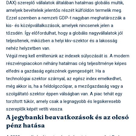
DAX) szereplő vállalatok általában hatalmas globális multik,
amelyek bevételeik jelentős részét külföldön termelik meg.
Ezzel szemben a nemzeti GDP-t nagyban meghatározzák a
kis- és középvállalkozások, amelyek nincsenek jelen a
tőzsdén. Így előfordulhat, hogy a globális nagyvállalatok jól
teljesítenek, miközben a helyi kkv-szektor és a lakosság
nehéz helyzetben van.
Végül meg kell említenünk az indexek súlyozását is. A modern
részvénypiacokon néhány hatalmas cég teljesítménye képes
elfedni a gazdaság egészének gyengeségét. Ha a
technológiai szektor szárnyal, az egész index emelkedhet,
még akkor is, ha a feldolgozóipar, a mezőgazdaság vagy a
szolgáltató szektor éppen válságban van. A piac tehát egy
torzított tükör, amely csak a legnagyobb és legsikeresebb
szereplők képét vetíti vissza.
A jegybanki beavatkozások és az olcsó
pénz hatása