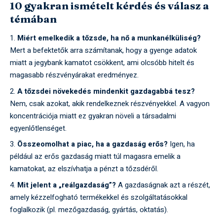
10 gyakran ismételt kérdés és válasz a
témában
Miért emelkedik a tőzsde, ha nő a munkanélküliség?
Mert a befektetők arra számítanak, hogy a gyenge adatok
miatt a jegybank kamatot csökkent, ami olcsóbb hitelt és
magasabb részvényárakat eredményez.
A tőzsdei növekedés mindenkit gazdagabbá tesz?
Nem, csak azokat, akik rendelkeznek részvényekkel. A vagyon
koncentrációja miatt ez gyakran növeli a társadalmi
egyenlőtlenséget.
Összeomolhat a piac, ha a gazdaság erős?
Igen, ha
például az erős gazdaság miatt túl magasra emelik a
kamatokat, az elszívhatja a pénzt a tőzsdéről.
Mit jelent a „reálgazdaság”?
A gazdaságnak azt a részét,
amely kézzelfogható termékekkel és szolgáltatásokkal
foglalkozik (pl. mezőgazdaság, gyártás, oktatás).