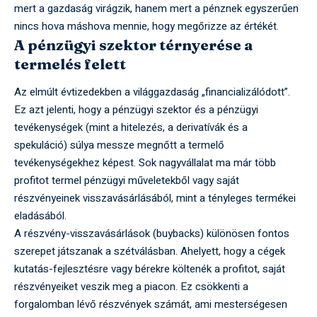
mert a gazdaság virágzik, hanem mert a pénznek egyszerűen
nincs hova máshova mennie, hogy megőrizze az értékét.
A pénzügyi szektor térnyerése a
termelés felett
Az elmúlt évtizedekben a világgazdaság „financializálódott”.
Ez azt jelenti, hogy a pénzügyi szektor és a pénzügyi
tevékenységek (mint a hitelezés, a derivatívák és a
spekuláció) súlya messze megnőtt a termelő
tevékenységekhez képest. Sok nagyvállalat ma már több
profitot termel pénzügyi műveletekből vagy saját
részvényeinek visszavásárlásából, mint a tényleges termékei
eladásából.
A részvény-visszavásárlások (buybacks) különösen fontos
szerepet játszanak a szétválásban. Ahelyett, hogy a cégek
kutatás-fejlesztésre vagy bérekre költenék a profitot, saját
részvényeiket veszik meg a piacon. Ez csökkenti a
forgalomban lévő részvények számát, ami mesterségesen