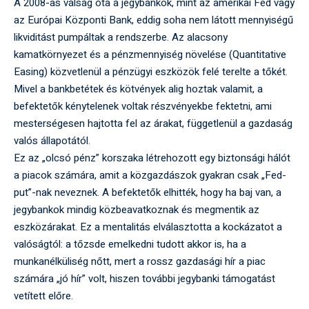
A 2008-as válság óta a jegybankok, mint az amerikai Fed vagy
az Európai Központi Bank, eddig soha nem látott mennyiségű
likviditást pumpáltak a rendszerbe. Az alacsony
kamatkörnyezet és a pénzmennyiség növelése (Quantitative
Easing) közvetlenül a pénzügyi eszközök felé terelte a tőkét.
Mivel a bankbetétek és kötvények alig hoztak valamit, a
befektetők kénytelenek voltak részvényekbe fektetni, ami
mesterségesen hajtotta fel az árakat, függetlenül a gazdaság
valós állapotától.
Ez az „olcsó pénz” korszaka létrehozott egy biztonsági hálót
a piacok számára, amit a közgazdászok gyakran csak „Fed-
put”-nak neveznek. A befektetők elhitték, hogy ha baj van, a
jegybankok mindig közbeavatkoznak és megmentik az
eszközárakat. Ez a mentalitás elválasztotta a kockázatot a
valóságtól: a tőzsde emelkedni tudott akkor is, ha a
munkanélküliség nőtt, mert a rossz gazdasági hír a piac
számára „jó hír” volt, hiszen további jegybanki támogatást
vetített előre.