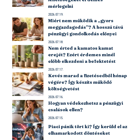
mérlegelni
2026.07.19.
Miért nem működik a „gyors
meggazdagodás”? A hosszú távú
pénzügyi gondolkodás előnyei
2026.07.18.
Nem érted a kamatos kamat
erejét? Ezért érdemes minél
előbb elkezdeni a befektetést
2026.07.17.
Kevés marad a fizetésedből hónap
végére? Így készíts működő
költségvetést
2026.07.16.
Hogyan védekezhetsz a pénzügyi
csalások ellen?
2026.07.15.
Piaci pánik tört ki? Így kerüld el az
elhamarkodott döntéseket