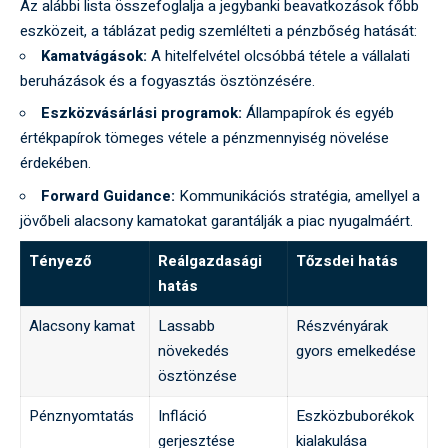
Az alábbi lista összefoglalja a jegybanki beavatkozások főbb
eszközeit, a táblázat pedig szemlélteti a pénzbőség hatását:
Kamatvágások:
A hitelfelvétel olcsóbbá tétele a vállalati
beruházások és a fogyasztás ösztönzésére.
Eszközvásárlási programok:
Állampapírok és egyéb
értékpapírok tömeges vétele a pénzmennyiség növelése
érdekében.
Forward Guidance:
Kommunikációs stratégia, amellyel a
jövőbeli alacsony kamatokat garantálják a piac nyugalmáért.
Tényező
Reálgazdasági
Tőzsdei hatás
hatás
Alacsony kamat
Lassabb
Részvényárak
növekedés
gyors emelkedése
ösztönzése
Pénznyomtatás
Infláció
Eszközbuborékok
gerjesztése
kialakulása