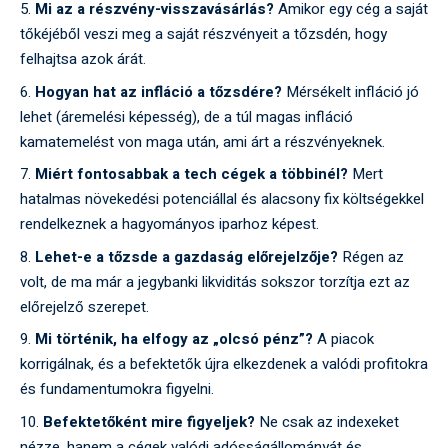
Mi az a részvény-visszavásárlás?
Amikor egy cég a saját
tőkéjéből veszi meg a saját részvényeit a tőzsdén, hogy
felhajtsa azok árát.
Hogyan hat az infláció a tőzsdére?
Mérsékelt infláció jó
lehet (áremelési képesség), de a túl magas infláció
kamatemelést von maga után, ami árt a részvényeknek.
Miért fontosabbak a tech cégek a többinél?
Mert
hatalmas növekedési potenciállal és alacsony fix költségekkel
rendelkeznek a hagyományos iparhoz képest.
Lehet-e a tőzsde a gazdaság előrejelzője?
Régen az
volt, de ma már a jegybanki likviditás sokszor torzítja ezt az
előrejelző szerepet.
Mi történik, ha elfogy az „olcsó pénz”?
A piacok
korrigálnak, és a befektetők újra elkezdenek a valódi profitokra
és fundamentumokra figyelni.
Befektetőként mire figyeljek?
Ne csak az indexeket
nézze, hanem a cégek valódi adósságállományát és