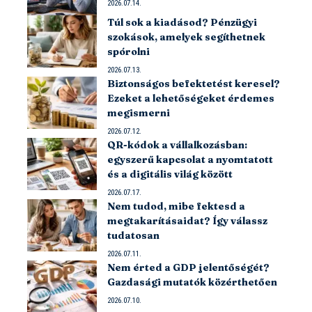
2026.07.14.
Túl sok a kiadásod? Pénzügyi
szokások, amelyek segíthetnek
spórolni
2026.07.13.
Biztonságos befektetést keresel?
Ezeket a lehetőségeket érdemes
megismerni
2026.07.12.
QR-kódok a vállalkozásban:
egyszerű kapcsolat a nyomtatott
és a digitális világ között
2026.07.17.
Nem tudod, mibe fektesd a
megtakarításaidat? Így válassz
tudatosan
2026.07.11.
Nem érted a GDP jelentőségét?
Gazdasági mutatók közérthetően
2026.07.10.