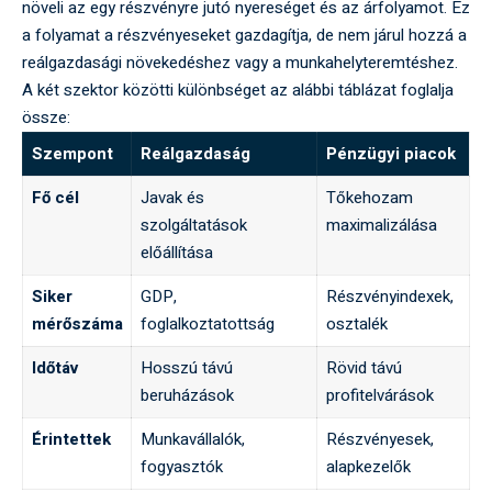
növeli az egy részvényre jutó nyereséget és az árfolyamot. Ez
a folyamat a részvényeseket gazdagítja, de nem járul hozzá a
reálgazdasági növekedéshez vagy a munkahelyteremtéshez.
A két szektor közötti különbséget az alábbi táblázat foglalja
össze:
Szempont
Reálgazdaság
Pénzügyi piacok
Fő cél
Javak és
Tőkehozam
szolgáltatások
maximalizálása
előállítása
Siker
GDP,
Részvényindexek,
mérőszáma
foglalkoztatottság
osztalék
Időtáv
Hosszú távú
Rövid távú
beruházások
profitelvárások
Érintettek
Munkavállalók,
Részvényesek,
fogyasztók
alapkezelők