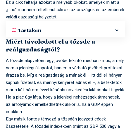
Ez a cikk feltárja azokat a mélyebb okokat, amelyek miatt a
„piac” már nem feltétlenül tükrözi az országok és az emberek
valódi gazdasági helyzetét.
Tartalom
Miért távolodott el a tőzsde a
reálgazdaságtól?
A tőzsde alapvetően egy jövőbe tekintő mechanizmus, amely
nem a jelenlegi állapotot, hanem a várható jövőbeli profitokat
árazza be. Míg a reálgazdaság a mának él – itt dől el, hányan
kapnak fizetést, és mennyi kenyeret adnak el –, a befektetők
már a két-három évvel későbbi növekedési kilátásokat figyelik.
Ha a piac úgy látja, hogy a jelenlegi nehézségek átmenetiek,
az árfolyamok emelkedhetnek akkor is, ha a GDP éppen
csökken.
Egy másik fontos tényező a tőzsdén jegyzett cégek
összetétele. A tőzsdei indexekben (mint az S&P 500 vagy a