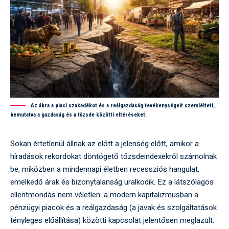
Az ábra a piaci szakadékot és a reálgazdaság tevékenységeit szemlélteti,
bemutatva a gazdaság és a tőzsde közötti eltéréseket.
Sokan értetlenül állnak az előtt a jelenség előtt, amikor a
híradások rekordokat döntögető tőzsdeindexekről számolnak
be, miközben a mindennapi életben recessziós hangulat,
emelkedő árak és bizonytalanság uralkodik. Ez a látszólagos
ellentmondás nem véletlen: a modern kapitalizmusban a
pénzügyi piacok és a reálgazdaság (a javak és szolgáltatások
tényleges előállítása) közötti kapcsolat jelentősen meglazult.