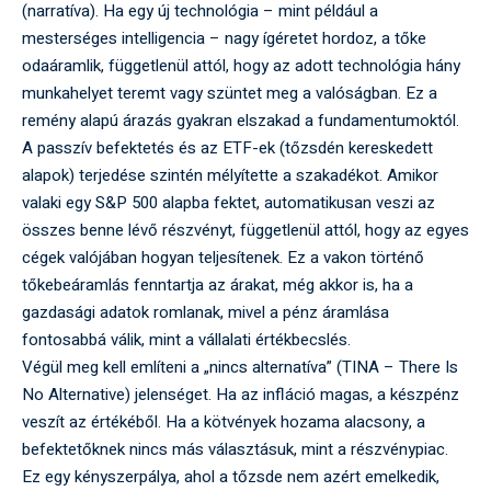
(narratíva). Ha egy új technológia – mint például a
mesterséges intelligencia – nagy ígéretet hordoz, a tőke
odaáramlik, függetlenül attól, hogy az adott technológia hány
munkahelyet teremt vagy szüntet meg a valóságban. Ez a
remény alapú árazás gyakran elszakad a fundamentumoktól.
A passzív befektetés és az ETF-ek (tőzsdén kereskedett
alapok) terjedése szintén mélyítette a szakadékot. Amikor
valaki egy S&P 500 alapba fektet, automatikusan veszi az
összes benne lévő részvényt, függetlenül attól, hogy az egyes
cégek valójában hogyan teljesítenek. Ez a vakon történő
tőkebeáramlás fenntartja az árakat, még akkor is, ha a
gazdasági adatok romlanak, mivel a pénz áramlása
fontosabbá válik, mint a vállalati értékbecslés.
Végül meg kell említeni a „nincs alternatíva” (TINA – There Is
No Alternative) jelenséget. Ha az infláció magas, a készpénz
veszít az értékéből. Ha a kötvények hozama alacsony, a
befektetőknek nincs más választásuk, mint a részvénypiac.
Ez egy kényszerpálya, ahol a tőzsde nem azért emelkedik,