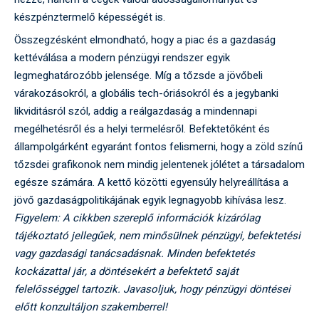
készpénztermelő képességét is.
Összegzésként elmondható, hogy a piac és a gazdaság
kettéválása a modern pénzügyi rendszer egyik
legmeghatározóbb jelensége. Míg a tőzsde a jövőbeli
várakozásokról, a globális tech-óriásokról és a jegybanki
likviditásról szól, addig a reálgazdaság a mindennapi
megélhetésről és a helyi termelésről. Befektetőként és
állampolgárként egyaránt fontos felismerni, hogy a zöld színű
tőzsdei grafikonok nem mindig jelentenek jólétet a társadalom
egésze számára. A kettő közötti egyensúly helyreállítása a
jövő gazdaságpolitikájának egyik legnagyobb kihívása lesz.
Figyelem: A cikkben szereplő információk kizárólag
tájékoztató jellegűek, nem minősülnek pénzügyi, befektetési
vagy gazdasági tanácsadásnak. Minden befektetés
kockázattal jár, a döntésekért a befektető saját
felelősséggel tartozik. Javasoljuk, hogy pénzügyi döntései
előtt konzultáljon szakemberrel!