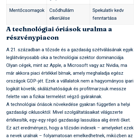
Mentőcsomagok
Csődhullám
Spekulatív kedv
elkerülése
fenntartása
A technológiai óriások uralma a
részvénypiacon
A 21. században a tőzsde és a gazdaság szétválásának egyik
leglátványosabb oka a technológiai szektor dominanciája.
Olyan cégek, mint az Apple, a Microsoft vagy az Nvidia, ma
már akkora piaci értékkel bírnak, amely meghaladja egész
országok GDP-jét. Ezek a vállalatok nem a hagyományos ipari
logikát követik; skálázhatóságuk és profitmarzsuk messze
felette van a fizikai termelést végző gyáraknak.
A technológiai óriások növekedése gyakran független a helyi
gazdasági ciklusoktól. Mivel szolgáltatásaikat világszerte
értékesítik, egy-egy régió gazdasági lassulása alig érinti őket.
Ez azt eredményezi, hogy a tőzsdei indexek – amelyeket ezek
a nevek uralnak – folyamatosan emelkedhetnek, miközben az