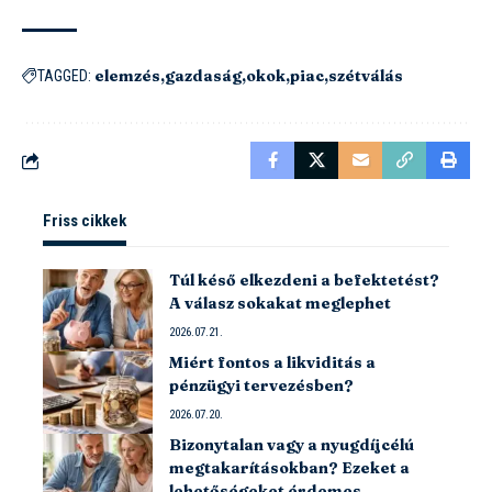
elemzés
gazdaság
okok
piac
szétválás
TAGGED:
Friss cikkek
Túl késő elkezdeni a befektetést?
A válasz sokakat meglephet
2026.07.21.
Miért fontos a likviditás a
pénzügyi tervezésben?
2026.07.20.
Bizonytalan vagy a nyugdíjcélú
megtakarításokban? Ezeket a
lehetőségeket érdemes