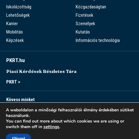
Iskolázottság
Közgazdaságtan
Lehetőségek
Fizetések
Karrier
Személyek
Mobilitás
Kutatás
Képzések
Információs technológia
PKRT.hu
Piaci Kérdések Részletes Tára
PKRT >
Kövess minket
A weboldalon a minőségi felhasználói élmény érdekében sütiket
használunk.
You can find out more about which cookies we are using or
switch them off in
settings
.
Sitemap
Accessibility
Modern Slavery Statement
Privacy Notice
Elfogad