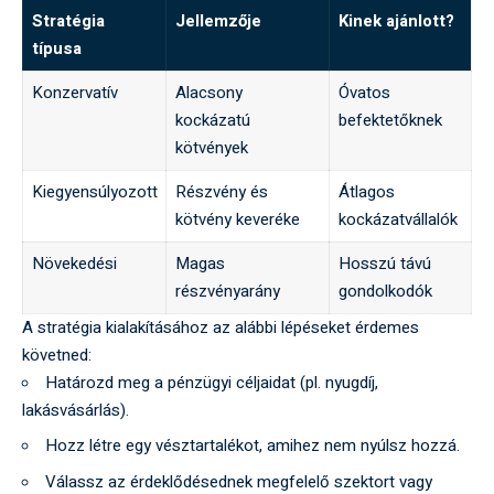
Stratégia
Jellemzője
Kinek ajánlott?
típusa
Konzervatív
Alacsony
Óvatos
kockázatú
befektetőknek
kötvények
Kiegyensúlyozott
Részvény és
Átlagos
kötvény keveréke
kockázatvállalók
Növekedési
Magas
Hosszú távú
részvényarány
gondolkodók
A stratégia kialakításához az alábbi lépéseket érdemes
követned:
Határozd meg a pénzügyi céljaidat (pl. nyugdíj,
lakásvásárlás).
Hozz létre egy vésztartalékot, amihez nem nyúlsz hozzá.
Válassz az érdeklődésednek megfelelő szektort vagy