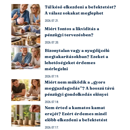
Túl késő elkezdeni a befektetést?
A válasz sokakat meglephet
2026.07.21.
Miért fontos a likviditás a
pénzügyi tervezésben?
2026.07.20.
Bizonytalan vagy a nyugdíjcélú
megtakarításokban? Ezeket a
lehetőségeket érdemes
mérlegelni
2026.07.19.
Miért nem működik a „gyors
meggazdagodás”? A hosszú távú
pénzügyi gondolkodás előnyei
2026.07.18.
Nem érted a kamatos kamat
erejét? Ezért érdemes minél
előbb elkezdeni a befektetést
2026.07.17.