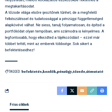
megtakarításodat.
A tőzsde világa elsőre ijesztőnek tűnhet, de a megfelelő
felkészüléssel és tudatossággal a pénzügyi függetlenséged
alapkövévé válhat. Ne siess, tanulj folyamatosan, és építsd a
portfóliódat olyan tempóban, ami számodra is kényelmes. A
legfontosabb, hogy elkezdted a tájékozódást – ezzel már
többet tettél, mint az emberek többsége. Sok sikert a
befektetéseidhez!
befektetés
kezdők
pénzügy
tőzsde
útmutató
TAGGED:
Friss cikkek