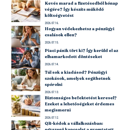
Kevés marad a fizetésedből hónap
végére? Így készíts működő
költségvetést
2026.07.16.
Hogyan védekezhetsz a pénzügyi
csalások ellen?
2026.07.15.
Piaci pánik tört ki? Így kerüld el az
elhamarkodott döntéseket
2026.07.14.
Túl sok a kiadásod? Pénzügyi
szokások, amelyek segíthetnek
spórolni
2026.07.13.
Biztonságos befektetést keresel?
Ezeket a lehetőségeket érdemes
megismerni
2026.07.12.
QR-kódok a vállalkozásban:
egyszerű kapcsolat a nyomtatott