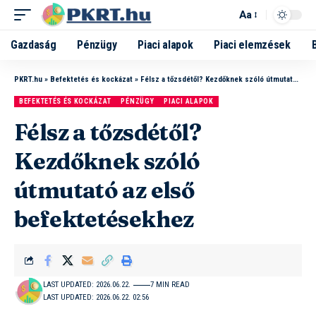
Aa
Gazdaság
Pénzügy
Piaci alapok
Piaci elemzések
PKRT.hu
»
Befektetés és kockázat
»
Félsz a tőzsdétől? Kezdőknek szóló útmutató az első befektetésekhez
BEFEKTETÉS ÉS KOCKÁZAT
PÉNZÜGY
PIACI ALAPOK
Félsz a tőzsdétől?
Kezdőknek szóló
útmutató az első
befektetésekhez
LAST UPDATED: 2026.06.22.
7 MIN READ
LAST UPDATED: 2026.06.22. 02:56