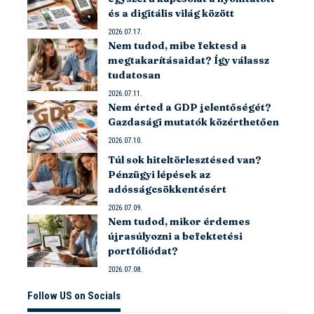
és a digitális világ között
2026.07.17.
Nem tudod, mibe fektesd a
megtakarításaidat? Így válassz
tudatosan
2026.07.11.
Nem érted a GDP jelentőségét?
Gazdasági mutatók közérthetően
2026.07.10.
Túl sok hiteltörlesztésed van?
Pénzügyi lépések az
adósságcsökkentésért
2026.07.09.
Nem tudod, mikor érdemes
újrasúlyozni a befektetési
portfóliódat?
2026.07.08.
Follow US on Socials