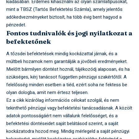
kiadásában. Érdemes kihasználni az olyan számlatípusokat,
mint a TBSZ (Tartós Befektetési Számla), amely jelentős
adókedvezményeket biztosít, ha több évig bent hagyod a
pénzedet.
Fontos tudnivalók és jogi nyilatkozat a
befektetőnek
A tőzsdei befektetések mindig kockázattal járnak, és a
múltbeli hozamok nem garantálják a jövőbeli eredményeket.
Mielőtt bármilyen döntést hoznál, tájékozódj alaposan, és ha
szükséges, kérj tanácsot független pénzügyi szakértőtől. A
felelősség minden esetben a tiéd, ezért soha ne fektess be
olyan dologba, amit nem értesz teljesen.
Ez a cikk kizárólag információs célokat szolgál, és nem
tekinthető pénzügyi vagy befektetési tanácsadásnak. A közölt
adatok pontosságáért nem vállalunk felelősséget, és a
befektetési döntéseidet saját belátásod szerint, a saját
kockázatodra hozod meg. Mindig mérlegeld a saját pénzügyi
helyzetedet, mielőtt kockázatos eszközökbe fektetnéd a