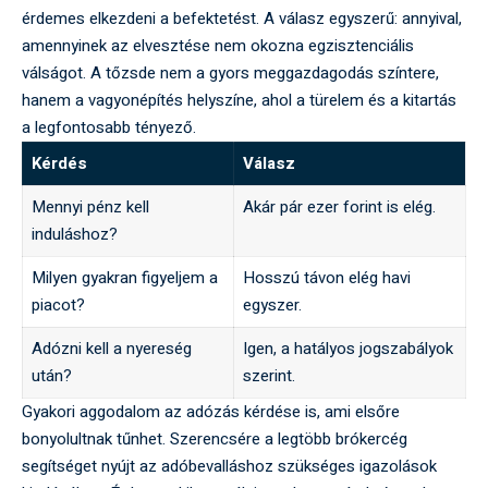
érdemes elkezdeni a befektetést. A válasz egyszerű: annyival,
amennyinek az elvesztése nem okozna egzisztenciális
válságot. A tőzsde nem a gyors meggazdagodás színtere,
hanem a vagyonépítés helyszíne, ahol a türelem és a kitartás
a legfontosabb tényező.
Kérdés
Válasz
Mennyi pénz kell
Akár pár ezer forint is elég.
induláshoz?
Milyen gyakran figyeljem a
Hosszú távon elég havi
piacot?
egyszer.
Adózni kell a nyereség
Igen, a hatályos jogszabályok
után?
szerint.
Gyakori aggodalom az adózás kérdése is, ami elsőre
bonyolultnak tűnhet. Szerencsére a legtöbb brókercég
segítséget nyújt az adóbevalláshoz szükséges igazolások