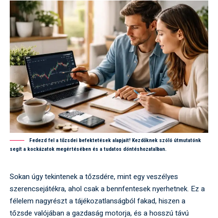
Fedezd fel a tőzsdei befektetések alapjait! Kezdőknek szóló útmutatónk
segít a kockázatok megértésében és a tudatos döntéshozatalban.
Sokan úgy tekintenek a tőzsdére, mint egy veszélyes
szerencsejátékra, ahol csak a bennfentesek nyerhetnek. Ez a
félelem nagyrészt a tájékozatlanságból fakad, hiszen a
tőzsde valójában a gazdaság motorja, és a hosszú távú