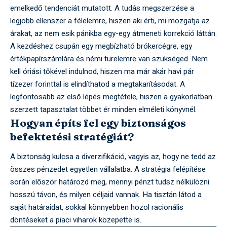
emelkedő tendenciát mutatott. A tudás megszerzése a
legjobb ellenszer a félelemre, hiszen aki érti, mi mozgatja az
árakat, az nem esik pánikba egy-egy átmeneti korrekció láttán.
A kezdéshez csupán egy megbízható brókercégre, egy
értékpapírszámlára és némi türelemre van szükséged. Nem
kell óriási tőkével indulnod, hiszen ma már akár havi pár
tízezer forinttal is elindíthatod a megtakarításodat. A
legfontosabb az első lépés megtétele, hiszen a gyakorlatban
szerzett tapasztalat többet ér minden elméleti könyvnél.
Hogyan építs fel egy biztonságos
befektetési stratégiát?
A biztonság kulcsa a diverzifikáció, vagyis az, hogy ne tedd az
összes pénzedet egyetlen vállalatba. A stratégia felépítése
során először határozd meg, mennyi pénzt tudsz nélkülözni
hosszú távon, és milyen céljaid vannak. Ha tisztán látod a
saját határaidat, sokkal könnyebben hozol racionális
döntéseket a piaci viharok közepette is.