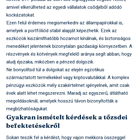
amivel elkerülheted az egyedi vállalatok csődjéből adódó
kockázatokat.
Ezen felül érdemes megismerkedni az állampapírokkal is,
amelyek a portfóliód stabil alapját képezhetik. Ezek az
eszközök kiszámíthatóbb hozamot kínálnak, és biztonságos
menedéket jelentenek bizonytalan gazdasági környezetben. A
részvények és kötvények megfelelő aránya segít abban, hogy
aludj éjszaka, miközben a pénzed dolgozik.
Ne bonyolítsd túl a dolgokat az elején egzotikus
származtatott termékekkel vagy kriptovalutákkal. A komplex
pénzügyi eszközök mély szakértelmet igényelnek, amit csak
évek alatt lehet megszerezni. Maradj az egyszerű, átlátható
megoldásoknál, amelyek hosszú távon bizonyították a
megbízhatóságukat.
Gyakran ismételt kérdések a tőzsdei
befektetésekről
Sokan teszik fel a kérdést, hogy vajon mekkora összeggel