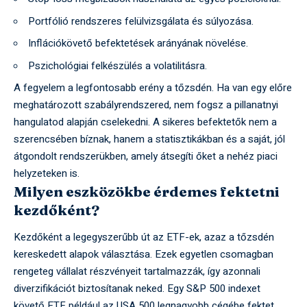
Portfólió rendszeres felülvizsgálata és súlyozása.
Inflációkövető befektetések arányának növelése.
Pszichológiai felkészülés a volatilitásra.
A fegyelem a legfontosabb erény a tőzsdén. Ha van egy előre
meghatározott szabályrendszered, nem fogsz a pillanatnyi
hangulatod alapján cselekedni. A sikeres befektetők nem a
szerencsében bíznak, hanem a statisztikákban és a saját, jól
átgondolt rendszerükben, amely átsegíti őket a nehéz piaci
helyzeteken is.
Milyen eszközökbe érdemes fektetni
kezdőként?
Kezdőként a legegyszerűbb út az ETF-ek, azaz a tőzsdén
kereskedett alapok választása. Ezek egyetlen csomagban
rengeteg vállalat részvényeit tartalmazzák, így azonnali
diverzifikációt biztosítanak neked. Egy S&P 500 indexet
követő ETF például az USA 500 legnagyobb cégébe fektet,