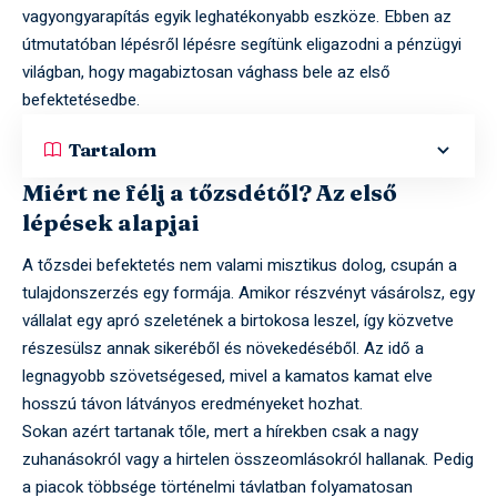
vagyongyarapítás egyik leghatékonyabb eszköze. Ebben az
útmutatóban lépésről lépésre segítünk eligazodni a pénzügyi
világban, hogy magabiztosan vághass bele az első
befektetésedbe.
Tartalom
Miért ne félj a tőzsdétől? Az első
lépések alapjai
A tőzsdei befektetés nem valami misztikus dolog, csupán a
tulajdonszerzés egy formája. Amikor részvényt vásárolsz, egy
vállalat egy apró szeletének a birtokosa leszel, így közvetve
részesülsz annak sikeréből és növekedéséből. Az idő a
legnagyobb szövetségesed, mivel a kamatos kamat elve
hosszú távon látványos eredményeket hozhat.
Sokan azért tartanak tőle, mert a hírekben csak a nagy
zuhanásokról vagy a hirtelen összeomlásokról hallanak. Pedig
a piacok többsége történelmi távlatban folyamatosan