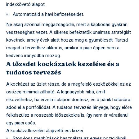
indexkövető alapot.
Automatizáld a havi befizetéseidet.
Ne akarj azonnal meggazdagodni, mert a kapkodás gyakran
veszteséghez vezet. A sikeres befektetők unalmas stratégiát
követnek, amely évek alatt hozza meg a gyümölcsét. Tartsd
magad a tervedhez akkor is, amikor a piac éppen nem a
kedvenc irányodba mozog.
A tőzsdei kockázatok kezelése és a
tudatos tervezés
A kockázat az üzlet része, de a megfelelő eszközökkel ez az
összeg minimalizálható. A legnagyobb hiba, amit
elkövethetsz, ha érzelmi alapon döntesz, és a pánik hatására
adod el a portfóliódat. A tudatos tervezés lényege, hogy előre
felkészülsz a rosszabb időszakokra is, így nem ér váratlanul
egy piaci esés.
A kockázatkezelés alapvető eszközei:
Stop-loss megbízások használata az egyes pozícióknál.