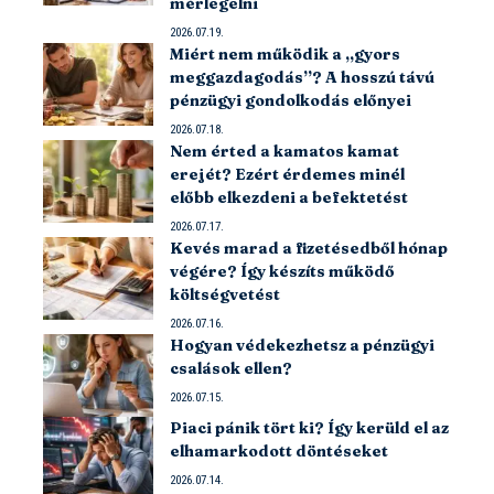
mérlegelni
2026.07.19.
Miért nem működik a „gyors
meggazdagodás”? A hosszú távú
pénzügyi gondolkodás előnyei
2026.07.18.
Nem érted a kamatos kamat
erejét? Ezért érdemes minél
előbb elkezdeni a befektetést
2026.07.17.
Kevés marad a fizetésedből hónap
végére? Így készíts működő
költségvetést
2026.07.16.
Hogyan védekezhetsz a pénzügyi
csalások ellen?
2026.07.15.
Piaci pánik tört ki? Így kerüld el az
elhamarkodott döntéseket
2026.07.14.