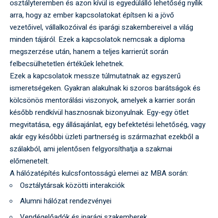
osztályteremben és azon kívül is egyedülálló lehetőség nyílik
arra, hogy az ember kapcsolatokat építsen ki a jövő
vezetőivel, vállalkozóival és iparági szakembereivel a világ
minden tájáról. Ezek a kapcsolatok nemcsak a diploma
megszerzése után, hanem a teljes karrierút során
felbecsülhetetlen értékűek lehetnek.
Ezek a kapcsolatok messze túlmutatnak az egyszerű
ismeretségeken. Gyakran alakulnak ki szoros barátságok és
kölcsönös mentorálási viszonyok, amelyek a karrier során
később rendkívül hasznosnak bizonyulnak. Egy-egy ötlet
megvitatása, egy állásajánlat, egy befektetési lehetőség, vagy
akár egy későbbi üzleti partnerség is származhat ezekből a
szálakból, ami jelentősen felgyorsíthatja a szakmai
előmenetelt.
A hálózatépítés kulcsfontosságú elemei az MBA során:
Osztálytársak közötti interakciók
Alumni hálózat rendezvényei
Vendégelőadók és iparági szakemberek