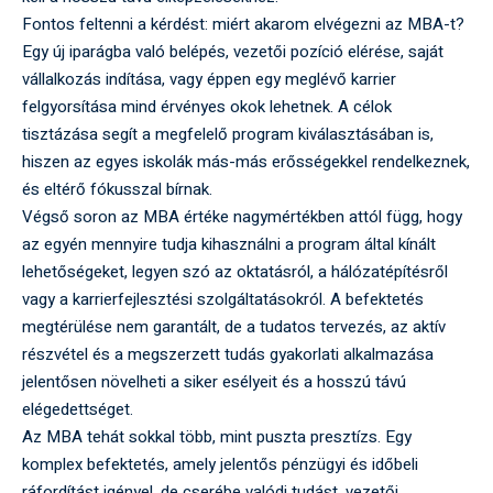
Fontos feltenni a kérdést: miért akarom elvégezni az MBA-t?
Egy új iparágba való belépés, vezetői pozíció elérése, saját
vállalkozás indítása, vagy éppen egy meglévő karrier
felgyorsítása mind érvényes okok lehetnek. A célok
tisztázása segít a megfelelő program kiválasztásában is,
hiszen az egyes iskolák más-más erősségekkel rendelkeznek,
és eltérő fókusszal bírnak.
Végső soron az MBA értéke nagymértékben attól függ, hogy
az egyén mennyire tudja kihasználni a program által kínált
lehetőségeket, legyen szó az oktatásról, a hálózatépítésről
vagy a karrierfejlesztési szolgáltatásokról. A befektetés
megtérülése nem garantált, de a tudatos tervezés, az aktív
részvétel és a megszerzett tudás gyakorlati alkalmazása
jelentősen növelheti a siker esélyeit és a hosszú távú
elégedettséget.
Az MBA tehát sokkal több, mint puszta presztízs. Egy
komplex befektetés, amely jelentős pénzügyi és időbeli
ráfordítást igényel, de cserébe valódi tudást, vezetői