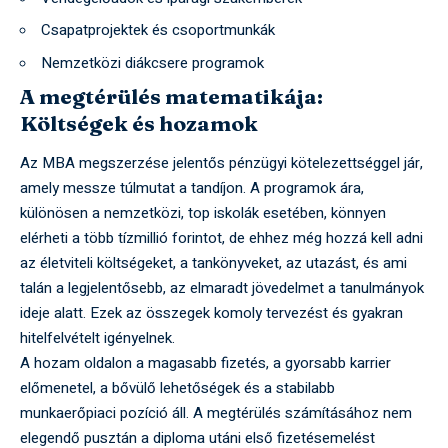
Csapatprojektek és csoportmunkák
Nemzetközi diákcsere programok
A megtérülés matematikája:
Költségek és hozamok
Az MBA megszerzése jelentős pénzügyi kötelezettséggel jár,
amely messze túlmutat a tandíjon. A programok ára,
különösen a nemzetközi, top iskolák esetében, könnyen
elérheti a több tízmillió forintot, de ehhez még hozzá kell adni
az életviteli költségeket, a tankönyveket, az utazást, és ami
talán a legjelentősebb, az elmaradt jövedelmet a tanulmányok
ideje alatt. Ezek az összegek komoly tervezést és gyakran
hitelfelvételt igényelnek.
A hozam oldalon a magasabb fizetés, a gyorsabb karrier
előmenetel, a bővülő lehetőségek és a stabilabb
munkaerőpiaci pozíció áll. A megtérülés számításához nem
elegendő pusztán a diploma utáni első fizetésemelést