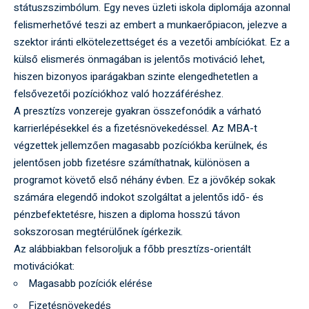
státuszszimbólum. Egy neves üzleti iskola diplomája azonnal
felismerhetővé teszi az embert a munkaerőpiacon, jelezve a
szektor iránti elkötelezettséget és a vezetői ambíciókat. Ez a
külső elismerés önmagában is jelentős motiváció lehet,
hiszen bizonyos iparágakban szinte elengedhetetlen a
felsővezetői pozíciókhoz való hozzáféréshez.
A presztízs vonzereje gyakran összefonódik a várható
karrierlépésekkel és a fizetésnövekedéssel. Az MBA-t
végzettek jellemzően magasabb pozíciókba kerülnek, és
jelentősen jobb fizetésre számíthatnak, különösen a
programot követő első néhány évben. Ez a jövőkép sokak
számára elegendő indokot szolgáltat a jelentős idő- és
pénzbefektetésre, hiszen a diploma hosszú távon
sokszorosan megtérülőnek ígérkezik.
Az alábbiakban felsoroljuk a főbb presztízs-orientált
motivációkat:
Magasabb pozíciók elérése
Fizetésnövekedés