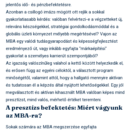
jelentős idő- és pénzbefektetésre.
Azonban a csillogó imázs mögött ott rejlik a sokkal
gyakorlatiasabb kérdés: valóban felvértezi-e a végzetteket új,
releváns készségekkel, stratégiai gondolkodásmóddal és a
globális üzleti környezet mélyebb megértésével? Vajon az
MBA egy valódi tudásgyarapodást és képességfejlesztést
eredményező út, vagy inkább egyfajta "márkaépítési"
gyakorlat a személyes karrierút szempontjából?
Az igazság valószínűleg valahol a kettő között helyezkedik el,
és erősen függ az egyéni céloktól, a választott program
minőségétől, valamint attól, hogy a hallgató mennyire aktívan
és tudatosan él a képzés által nyújtott lehetőségekkel. Egy jól
megválasztott és aktívan kihasznált MBA valóban képes mind
presztízst, mind valós, mérhető értéket teremteni.
A presztízs befektetés: Miért vágyunk
az MBA-ra?
Sokak számára az MBA megszerzése egyfajta