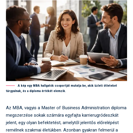
A kép egy MBA hallgatók csoportját mutatja be, akik üzleti ötleteket
tárgyalnak, és a diploma értékét elemzik.
Az MBA, vagyis a Master of Business Administration diploma
megszerzése sokak számára egyfajta karrierugródeszkát
jelent, egy olyan befektetést, amelytől jelentős előrelépést
remélnek szakmai életükben. Azonban gyakran felmerül a