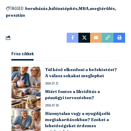
beruházás
hálózatépítés
MBA
megtérülés
TAGGED:
presztízs
Friss cikkek
Túl késő elkezdeni a befektetést?
A válasz sokakat meglephet
2026.07.21.
Miért fontos a likviditás a
pénzügyi tervezésben?
2026.07.20.
Bizonytalan vagy a nyugdíjcélú
megtakarításokban? Ezeket a
lehetőségeket érdemes