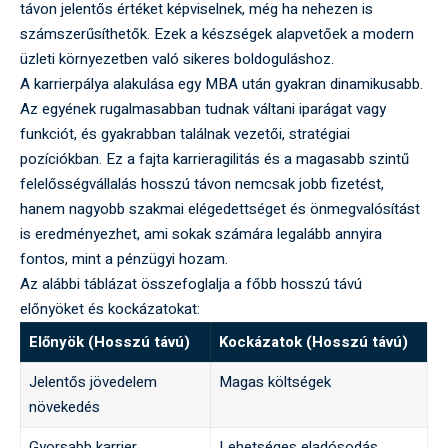
távon jelentős értéket képviselnek, még ha nehezen is
számszerűsíthetők. Ezek a készségek alapvetőek a modern
üzleti környezetben való sikeres boldoguláshoz.
A karrierpálya alakulása egy MBA után gyakran dinamikusabb.
Az egyének rugalmasabban tudnak váltani iparágat vagy
funkciót, és gyakrabban találnak vezetői, stratégiai
pozíciókban. Ez a fajta karrieragilitás és a magasabb szintű
felelősségvállalás hosszú távon nemcsak jobb fizetést,
hanem nagyobb szakmai elégedettséget és önmegvalósítást
is eredményezhet, ami sokak számára legalább annyira
fontos, mint a pénzügyi hozam.
Az alábbi táblázat összefoglalja a főbb hosszú távú
előnyöket és kockázatokat:
Előnyök (Hosszú távú)
Kockázatok (Hosszú távú)
Jelentős jövedelem
Magas költségek
növekedés
Gyorsabb karrier
Lehetséges eladósodás