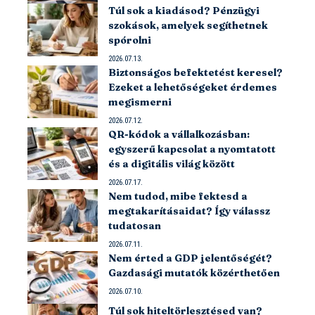
Túl sok a kiadásod? Pénzügyi
szokások, amelyek segíthetnek
spórolni
2026.07.13.
Biztonságos befektetést keresel?
Ezeket a lehetőségeket érdemes
megismerni
2026.07.12.
QR-kódok a vállalkozásban:
egyszerű kapcsolat a nyomtatott
és a digitális világ között
2026.07.17.
Nem tudod, mibe fektesd a
megtakarításaidat? Így válassz
tudatosan
2026.07.11.
Nem érted a GDP jelentőségét?
Gazdasági mutatók közérthetően
2026.07.10.
Túl sok hiteltörlesztésed van?