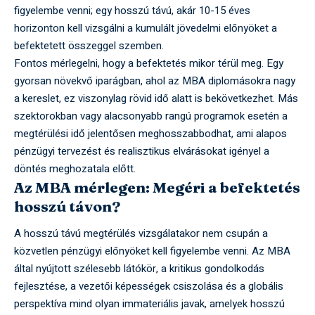
figyelembe venni; egy hosszú távú, akár 10-15 éves
horizonton kell vizsgálni a kumulált jövedelmi előnyöket a
befektetett összeggel szemben.
Fontos mérlegelni, hogy a befektetés mikor térül meg. Egy
gyorsan növekvő iparágban, ahol az MBA diplomásokra nagy
a kereslet, ez viszonylag rövid idő alatt is bekövetkezhet. Más
szektorokban vagy alacsonyabb rangú programok esetén a
megtérülési idő jelentősen meghosszabbodhat, ami alapos
pénzügyi tervezést és realisztikus elvárásokat igényel a
döntés meghozatala előtt.
Az MBA mérlegen: Megéri a befektetés
hosszú távon?
A hosszú távú megtérülés vizsgálatakor nem csupán a
közvetlen pénzügyi előnyöket kell figyelembe venni. Az MBA
által nyújtott szélesebb látókör, a kritikus gondolkodás
fejlesztése, a vezetői képességek csiszolása és a globális
perspektíva mind olyan immateriális javak, amelyek hosszú