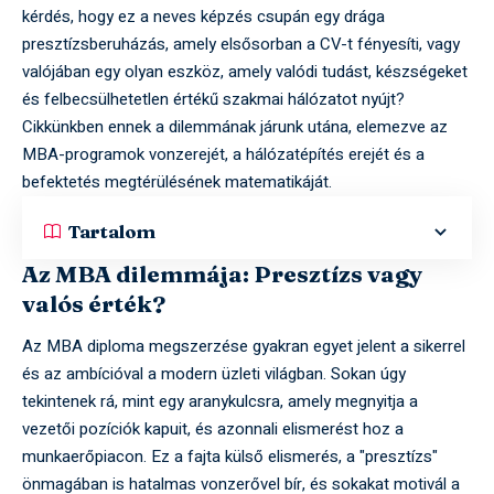
kérdés, hogy ez a neves képzés csupán egy drága
presztízsberuházás, amely elsősorban a CV-t fényesíti, vagy
valójában egy olyan eszköz, amely valódi tudást, készségeket
és felbecsülhetetlen értékű szakmai hálózatot nyújt?
Cikkünkben ennek a dilemmának járunk utána, elemezve az
MBA-programok vonzerejét, a hálózatépítés erejét és a
befektetés megtérülésének matematikáját.
Tartalom
Az MBA dilemmája: Presztízs vagy
valós érték?
Az MBA diploma megszerzése gyakran egyet jelent a sikerrel
és az ambícióval a modern üzleti világban. Sokan úgy
tekintenek rá, mint egy aranykulcsra, amely megnyitja a
vezetői pozíciók kapuit, és azonnali elismerést hoz a
munkaerőpiacon. Ez a fajta külső elismerés, a "presztízs"
önmagában is hatalmas vonzerővel bír, és sokakat motivál a