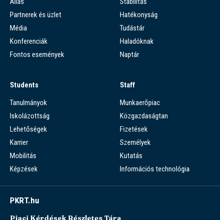
Állás
Stabilitás
Partnerek és üzlet
Hatékonyság
Média
Tudástár
Konferenciák
Haladóknak
Fontos események
Naptár
Students
Staff
Tanulmányok
Munkaerőpiac
Iskolázottság
Közgazdaságtan
Lehetőségek
Fizetések
Karrier
Személyek
Mobilitás
Kutatás
Képzések
Információs technológia
PKRT.hu
Piaci Kérdések Részletes Tára