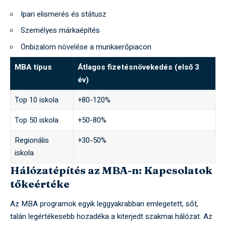
Ipari elismerés és státusz
Személyes márkaépítés
Önbizalom növelése a munkaerőpiacon
MBA típus
Átlagos fizetésnövekedés (első 3
év)
Top 10 iskola
+80-120%
Top 50 iskola
+50-80%
Regionális
+30-50%
iskola
Hálózatépítés az MBA-n: Kapcsolatok
tőkeértéke
Az MBA programok egyik leggyakrabban emlegetett, sőt,
talán legértékesebb hozadéka a kiterjedt szakmai hálózat. Az