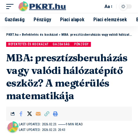
Aa
Gazdaság
Pénzügy
Piaci alapok
Piaci elemzések
PKRT.hu
»
Befektetés és kockázat
»
MBA: presztízsberuházás vagy valódi hálózatépítő eszköz? A megtérülés matematikája
BEFEKTETÉS ÉS KOCKÁZAT
GAZDASÁG
PÉNZÜGY
MBA: presztízsberuházás
vagy valódi hálózatépítő
eszköz? A megtérülés
matematikája
LAST UPDATED: 2026.02.23.
9 MIN READ
LAST UPDATED: 2026.02.23. 20:43