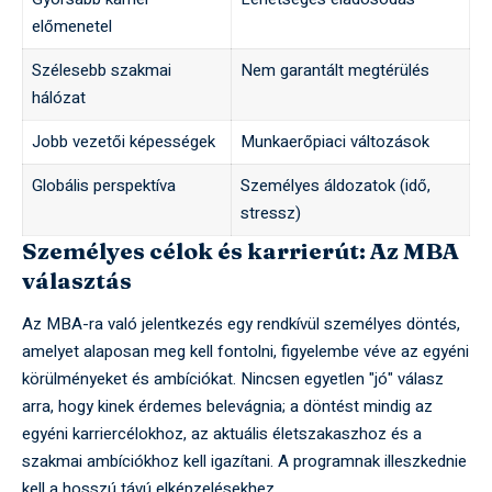
előmenetel
Szélesebb szakmai
Nem garantált megtérülés
hálózat
Jobb vezetői képességek
Munkaerőpiaci változások
Globális perspektíva
Személyes áldozatok (idő,
stressz)
Személyes célok és karrierút: Az MBA
választás
Az MBA-ra való jelentkezés egy rendkívül személyes döntés,
amelyet alaposan meg kell fontolni, figyelembe véve az egyéni
körülményeket és ambíciókat. Nincsen egyetlen "jó" válasz
arra, hogy kinek érdemes belevágnia; a döntést mindig az
egyéni karriercélokhoz, az aktuális életszakaszhoz és a
szakmai ambíciókhoz kell igazítani. A programnak illeszkednie
kell a hosszú távú elképzelésekhez.