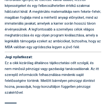
képességeket és egy felbecsülhetetlen értékű szakmai
hálózatot kínál. A megtérülés matematikája nem fekete-fehér;
magában foglalja mind a mérhető anyagi előnyöket, mind az
immateriális javakat, amelyek a karrier során hosszú távon
érvényesülnek. A legfontosabb a személyes célok világos
meghatározása és egy olyan program kiválasztása, amely a
leginkább támogatja ezeket az ambíciókat, biztosítva, hogy az
MBA valóban egy ugródeszka legyen a jövő felé.
Jogi nyilatkozat:
Ez a cikk kizárólag általános tájékoztatási célt szolgál, és
nem minősül pénzügyi vagy gazdasági tanácsadásnak. Az itt
szereplő információk felhasználása mindenki saját
felelősségére történik. Mielőtt bármilyen pénzügyi döntést
hozna, javasoljuk, hogy konzultáljon független pénzügyi
szakértővel.