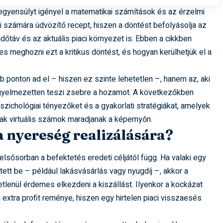
 egyensúlyt igényel a matematikai számítások és az érzelmi
ki számára üdvözítő recept, hiszen a döntést befolyásolja az
őtáv és az aktuális piaci környezet is. Ebben a cikkben
s meghozni ezt a kritikus döntést, és hogyan kerülhetjük el a
 ponton ad el – hiszen ez szinte lehetetlen –, hanem az, aki
egyelmezetten teszi zsebre a hozamot. A következőkben
szichológiai tényezőket és a gyakorlati stratégiákat, amelyek
ak virtuális számok maradjanak a képernyőn.
 a nyereség realizálására?
elsősorban a befektetés eredeti céljától függ. Ha valaki egy
ett be – például lakásvásárlás vagy nyugdíj –, akkor a
etlenül érdemes elkezdeni a kiszállást. Ilyenkor a kockázat
i extra profit reménye, hiszen egy hirtelen piaci visszaesés