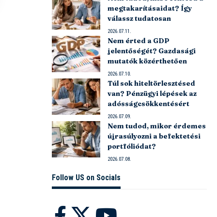
megtakarításaidat? Így
válassz tudatosan
2026.07.11.
Nem érted a GDP
jelentőségét? Gazdasági
mutatók közérthetően
2026.07.10.
Túl sok hiteltörlesztésed
van? Pénzügyi lépések az
adósságcsökkentésért
2026.07.09.
Nem tudod, mikor érdemes
újrasúlyozni a befektetési
portfóliódat?
2026.07.08.
Follow US on Socials