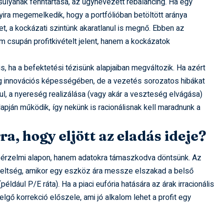
úlyának fenntartása, az úgynevezett rebalancing. Ha egy
ra megemelkedik, hogy a portfólióban betöltött aránya
t, a kockázati szintünk akaratlanul is megnő. Ebben az
csupán profitkivételt jelent, hanem a kockázatok
, ha a befektetési tézisünk alapjaiban megváltozik. Ha azért
ég innovációs képességében, de a vezetés sorozatos hibákat
kul, a nyereség realizálása (vagy akár a veszteség elvágása)
pján működik, így nekünk is racionálisnak kell maradnunk a
ra, hogy eljött az eladás ideje?
ne érzelmi alapon, hanem adatokra támaszkodva döntsünk. Az
tékeltség, amikor egy eszköz ára messze elszakad a belső
például P/E ráta). Ha a piaci eufória hatására az árak irracionális
ő korrekció előszele, ami jó alkalom lehet a profit egy