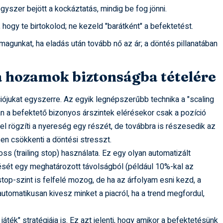
yszer bejött a kockáztatás, mindig be fog jönni.
hogy te birtokolod; ne kezeld "barátként" a befektetést.
agunkat, ha eladás után tovább nő az ár; a döntés pillanatában
a hozamok biztonságba tételére
íciójukat egyszerre. Az egyik legnépszerűbb technika a "scaling
án a befektető bizonyos árszintek elérésekor csak a pozíció
el rögzíti a nyereség egy részét, de továbbra is részesedik az
en csökkenti a döntési stresszt.
 (trailing stop) használata. Ez egy olyan automatizált
sét egy meghatározott távolságból (például 10%-kal az
 stop-szint is felfelé mozog, de ha az árfolyam esni kezd, a
tomatikusan kivesz minket a piacról, ha a trend megfordul,
ték" stratégiája is. Ez azt jelenti, hogy amikor a befektetésünk