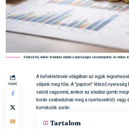
Fedezd fel, mikor érdemes eladni a nyereséges részvényeket, és mikor é
A befektetések világában az egyik legnehezeb
váljunk meg tőle. A "papíron" létező nyereség 
SHARE
valódi vagyonná, amikor az eladási gomb megny
korán szabadulnak meg a nyerteseiktől, vagy ép
korrekciók során.
Tartalom