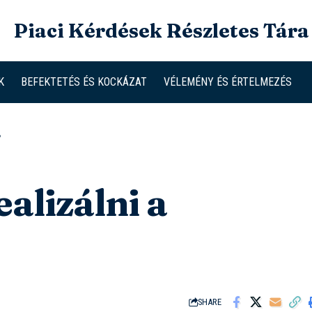
Piaci Kérdések Részletes Tára
K
BEFEKTETÉS ÉS KOCKÁZAT
VÉLEMÉNY ÉS ÉRTELMEZÉS
?
alizálni a
SHARE