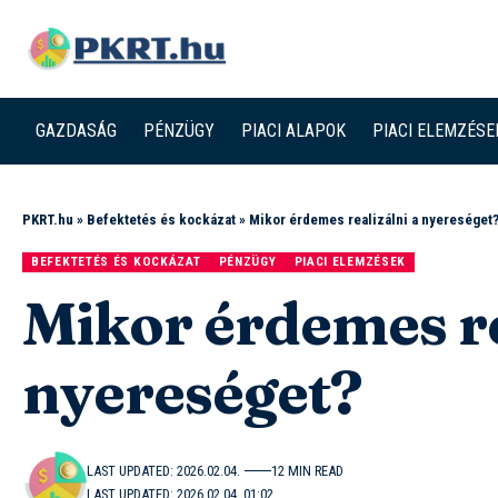
GAZDASÁG
PÉNZÜGY
PIACI ALAPOK
PIACI ELEMZÉSE
PKRT.hu
»
Befektetés és kockázat
»
Mikor érdemes realizálni a nyereséget
BEFEKTETÉS ÉS KOCKÁZAT
PÉNZÜGY
PIACI ELEMZÉSEK
Mikor érdemes re
nyereséget?
LAST UPDATED: 2026.02.04.
12 MIN READ
LAST UPDATED: 2026.02.04. 01:02