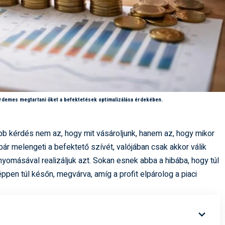
rdemes megtartani őket a befektetések optimalizálása érdekében.
b kérdés nem az, hogy mit vásároljunk, hanem az, hogy mikor
bár melengeti a befektető szívét, valójában csak akkor válik
omásával realizáljuk azt. Sokan esnek abba a hibába, hogy túl
pen túl későn, megvárva, amíg a profit elpárolog a piaci