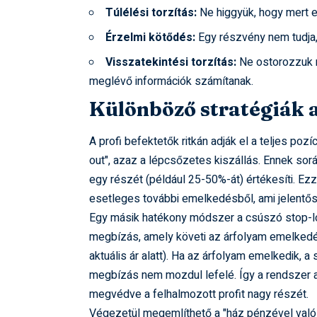
Túlélési torzítás:
Ne higgyük, hogy mert eg
Érzelmi kötődés:
Egy részvény nem tudja, 
Visszatekintési torzítás:
Ne ostorozzuk m
meglévő információk számítanak.
Különböző stratégiák 
A profi befektetők ritkán adják el a teljes poz
out", azaz a lépcsőzetes kiszállás. Ennek sor
egy részét (például 25-50%-át) értékesíti. Ezz
esetleges további emelkedésből, ami jelentős
Egy másik hatékony módszer a csúszó stop-loss
megbízás, amely követi az árfolyam emelkedé
aktuális ár alatt). Ha az árfolyam emelkedik, a
megbízás nem mozdul lefelé. Így a rendszer au
megvédve a felhalmozott profit nagy részét.
Végezetül megemlíthető a "ház pénzével való já