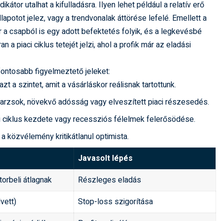
tor utalhat a kifulladásra. Ilyen lehet például a relatív erő
lapotot jelez, vagy a trendvonalak áttörése lefelé. Emellett a
r a csapból is egy adott befektetés folyik, és a legkevésbé
a piaci ciklus tetejét jelzi, ahol a profik már az eladási
gfontosabb figyelmeztető jeleket:
zt a szintet, amit a vásárláskor reálisnak tartottunk.
rzsok, növekvő adósság vagy elveszített piaci részesedés.
ciklus kezdete vagy recessziós félelmek felerősödése.
a közvélemény kritikátlanul optimista.
Javasolt lépés
torbeli átlagnak
Részleges eladás
lvett)
Stop-loss szigorítása