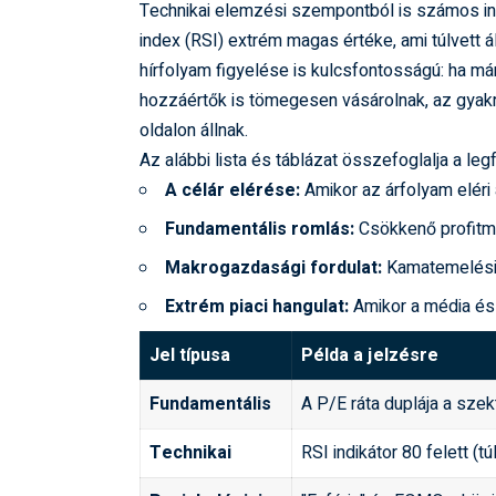
Technikai elemzési szempontból is számos indiká
index (RSI) extrém magas értéke, ami túlvett ál
hírfolyam figyelése is kulcsfontosságú: ha má
hozzáértők is tömegesen vásárolnak, az gyakran 
oldalon állnak.
Az alábbi lista és táblázat összefoglalja a le
A célár elérése:
Amikor az árfolyam eléri a
Fundamentális romlás:
Csökkenő profitma
Makrogazdasági fordulat:
Kamatemelési 
Extrém piaci hangulat:
Amikor a média és 
Jel típusa
Példa a jelzésre
Fundamentális
A P/E ráta duplája a szek
Technikai
RSI indikátor 80 felett (tú