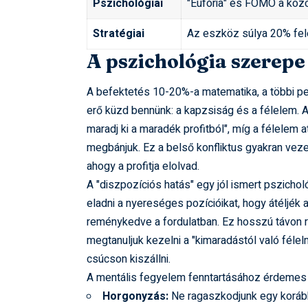
Pszichológiai
"Eufória" és FOMO a köz
Stratégiai
Az eszköz súlya 20% fele
A pszichológia szerepe
A befektetés 10-20%-a matematika, a többi ped
erő küzd bennünk: a kapzsiság és a félelem. 
maradj ki a maradék profitból", míg a félelem a
megbánjuk. Ez a belső konfliktus gyakran vez
ahogy a profitja elolvad.
A "diszpozíciós hatás" egy jól ismert pszichol
eladni a nyereséges pozícióikat, hogy átéljék 
reménykedve a fordulatban. Ez hosszú távon r
megtanuljuk kezelni a "kimaradástól való fél
csúcson kiszállni.
A mentális fegyelem fenntartásához érdemes az
Horgonyzás:
Ne ragaszkodjunk egy korább