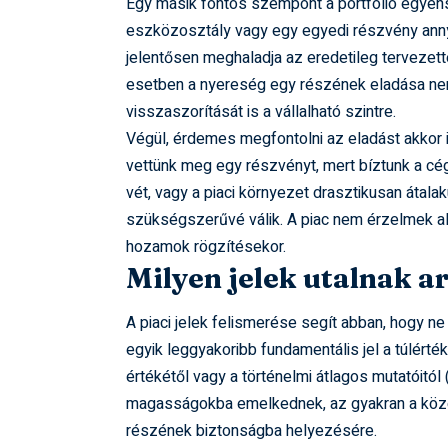
Egy másik fontos szempont a portfólió egyens
eszközosztály vagy egy egyedi részvény annyi
jelentősen meghaladja az eredetileg tervezette
esetben a nyereség egy részének eladása nem 
visszaszorítását is a vállalható szintre.
Végül, érdemes megfontolni az eladást akkor is
vettünk meg egy részvényt, mert bíztunk a c
vét, vagy a piaci környezet drasztikusan átala
szükségszerűvé válik. A piac nem érzelmek ala
hozamok rögzítésekor.
Milyen jelek utalnak ar
A piaci jelek felismerése segít abban, hogy 
egyik leggyakoribb fundamentális jel a túlér
értékétől vagy a történelmi átlagos mutatóitól (
magasságokba emelkednek, az gyakran a közelg
részének biztonságba helyezésére.