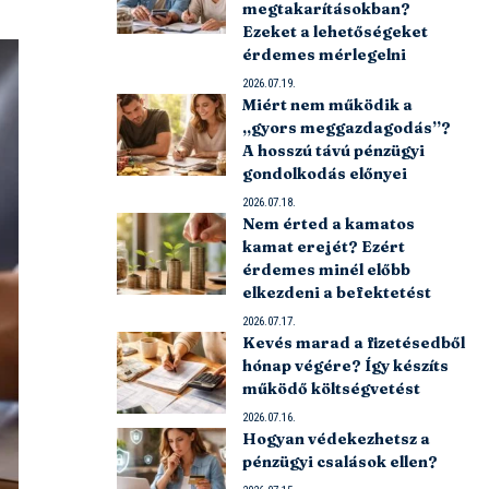
megtakarításokban?
Ezeket a lehetőségeket
érdemes mérlegelni
2026.07.19.
Miért nem működik a
„gyors meggazdagodás”?
A hosszú távú pénzügyi
gondolkodás előnyei
2026.07.18.
Nem érted a kamatos
kamat erejét? Ezért
érdemes minél előbb
elkezdeni a befektetést
2026.07.17.
Kevés marad a fizetésedből
hónap végére? Így készíts
működő költségvetést
2026.07.16.
Hogyan védekezhetsz a
pénzügyi csalások ellen?