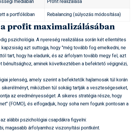
össégi médiában
Profit realizálása
tt a portfólióban
Rebalancing (súlyozás módosítása)
 a profit maximalizálásában
ig pszichológia. A nyereség realizálása során két ellentétes
A kapzsiság azt suttogja, hogy "még tovább fog emelkedni, ne
ttól tart, hogy ha eladunk, és az árfolyam tovább megy fel, azt
et bénultsághoz, aminek következtében a befektető végignézi,
ógiai jelenség, amely szerint a befektetők hajlamosak túl korán
a sikerélményt, miközben túl sokáig tartják a veszteségeseket,
ontja az eredményességet. A sikeres stratégia része, hogy
elmet" (FOMO), és elfogadjuk, hogy soha nem fogunk pontosan a
 alábbi pszichológiai csapdákra figyelni:
i, magasabb árfolyamhoz viszonyítási pontként.