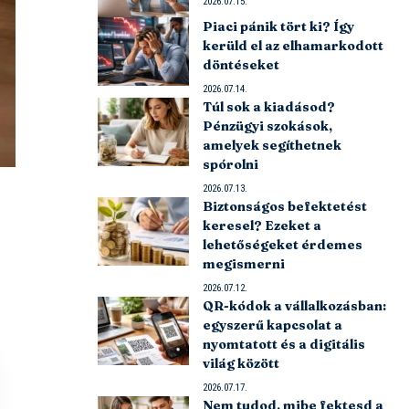
2026.07.15.
Piaci pánik tört ki? Így
kerüld el az elhamarkodott
döntéseket
2026.07.14.
Túl sok a kiadásod?
Pénzügyi szokások,
amelyek segíthetnek
spórolni
2026.07.13.
Biztonságos befektetést
keresel? Ezeket a
lehetőségeket érdemes
megismerni
2026.07.12.
QR-kódok a vállalkozásban:
egyszerű kapcsolat a
nyomtatott és a digitális
világ között
2026.07.17.
Nem tudod, mibe fektesd a