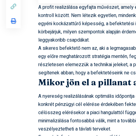
A profit realizálása egyfajta művészet, amely
kontroll között. Nem létezik egyetlen, minden
egyéni kockázattűrő képesség, a befektetési id
körbejárjuk, milyen szempontok alapján érdeme
leggyakoribb csapdákat.
A sikeres befektető nem az, aki a legmagasabb
egy előre meghatározott stratégia mentén, f
részletesen elemezzük a technikai jeleket, a p
segítenek abban, hogy a befektetéseink ne cs
Mikor jön el a pillanat
A nyereség realizálásának optimális időpontja 
konkrét pénzügyi cél elérése érdekében fektet
célösszeg elérésekor a piaci hangulattól függ
minimalizálása fontosabbá válik, mint a tovább
veszélyeztetheti a távlati terveket.