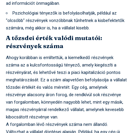
ad információt önmagában.
Pszichológiai tényezők is befolyásolhatják, például az
"olcsóbb" részvények vonzóbbnak tűnhetnek a kisbefektetők
számára, még akkor is, ha a vállalat kisebb.
A tőzsdei érték valódi mutatói:
részvények száma
Ahogy korábban is említettük, a kiemelkedő részvények
száma az a kulcsfontosságú tényező, amely kiegészíti a
részvényárat, és lehetővé teszi a piaci kapitalizáció pontos
meghatározását. Ez a szám alapvetően befolyásolja a vállalat
tőzsdei értékét és valós méretét. Egy cég, amelynek
részvénye alacsony áron forog, de rendkívül sok részvénye
van forgalomban, könnyedén nagyobb lehet, mint egy másik,
magas részvényárral rendelkező vállalat, amelynek kevesebb
kibocsátott részvénye van.
A forgalomban lévő részvények száma nem állandó.
Változhat a vállalat döntései alapján. Például, ha egy cég új