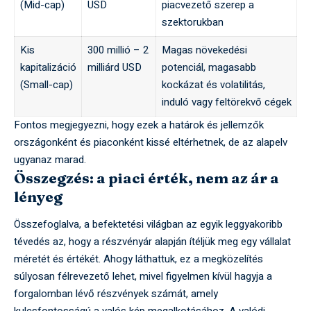
(Mid-cap)
USD
piacvezető szerep a
szektorukban
Kis
300 millió – 2
Magas növekedési
kapitalizáció
milliárd USD
potenciál, magasabb
(Small-cap)
kockázat és volatilitás,
induló vagy feltörekvő cégek
Fontos megjegyezni, hogy ezek a határok és jellemzők
országonként és piaconként kissé eltérhetnek, de az alapelv
ugyanaz marad.
Összegzés: a piaci érték, nem az ár a
lényeg
Összefoglalva, a befektetési világban az egyik leggyakoribb
tévedés az, hogy a részvényár alapján ítéljük meg egy vállalat
méretét és értékét. Ahogy láthattuk, ez a megközelítés
súlyosan félrevezető lehet, mivel figyelmen kívül hagyja a
forgalomban lévő részvények számát, amely
kulcsfontosságú a valós kép megalkotásához. A valódi