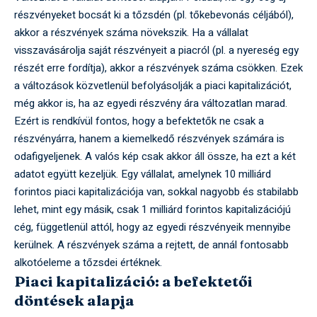
részvényeket bocsát ki a tőzsdén (pl. tőkebevonás céljából),
akkor a részvények száma növekszik. Ha a vállalat
visszavásárolja saját részvényeit a piacról (pl. a nyereség egy
részét erre fordítja), akkor a részvények száma csökken. Ezek
a változások közvetlenül befolyásolják a piaci kapitalizációt,
még akkor is, ha az egyedi részvény ára változatlan marad.
Ezért is rendkívül fontos, hogy a befektetők ne csak a
részvényárra, hanem a kiemelkedő részvények számára is
odafigyeljenek. A valós kép csak akkor áll össze, ha ezt a két
adatot együtt kezeljük. Egy vállalat, amelynek 10 milliárd
forintos piaci kapitalizációja van, sokkal nagyobb és stabilabb
lehet, mint egy másik, csak 1 milliárd forintos kapitalizációjú
cég, függetlenül attól, hogy az egyedi részvényeik mennyibe
kerülnek. A részvények száma a rejtett, de annál fontosabb
alkotóeleme a tőzsdei értéknek.
Piaci kapitalizáció: a befektetői
döntések alapja