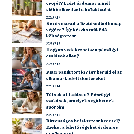
erejét? Ezért érdemes minél
előbb elkezdeni a befektetést
2026.07.17.
Kevés marad a fizetésedből hónap
végére? Így készíts működő
költségvetést
2026.07.16.
Hogyan védekezhetsz a pénzügyi
csalások ellen?
2026.07.15.
Piaci pánik tört ki? Így kerüld el az
elhamarkodott döntéseket
2026.07.14.
Túl sok a kiadásod? Pénzügyi
szokások, amelyek segíthetnek
spórolni
2026.07.13.
Biztonságos befektetést keresel?
Ezeket a lehetőségeket érdemes
megismerni