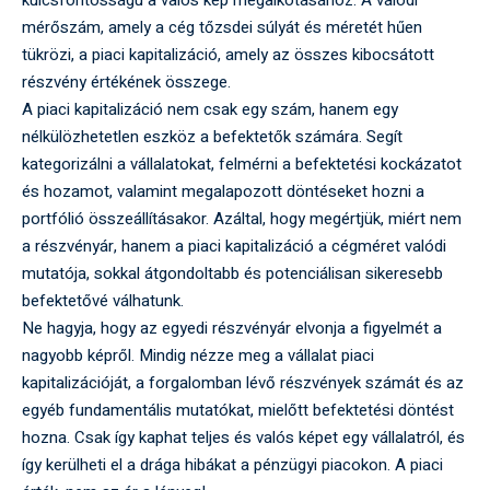
mérőszám, amely a cég tőzsdei súlyát és méretét hűen
tükrözi, a piaci kapitalizáció, amely az összes kibocsátott
részvény értékének összege.
A piaci kapitalizáció nem csak egy szám, hanem egy
nélkülözhetetlen eszköz a befektetők számára. Segít
kategorizálni a vállalatokat, felmérni a befektetési kockázatot
és hozamot, valamint megalapozott döntéseket hozni a
portfólió összeállításakor. Azáltal, hogy megértjük, miért nem
a részvényár, hanem a piaci kapitalizáció a cégméret valódi
mutatója, sokkal átgondoltabb és potenciálisan sikeresebb
befektetővé válhatunk.
Ne hagyja, hogy az egyedi részvényár elvonja a figyelmét a
nagyobb képről. Mindig nézze meg a vállalat piaci
kapitalizációját, a forgalomban lévő részvények számát és az
egyéb fundamentális mutatókat, mielőtt befektetési döntést
hozna. Csak így kaphat teljes és valós képet egy vállalatról, és
így kerülheti el a drága hibákat a pénzügyi piacokon. A piaci