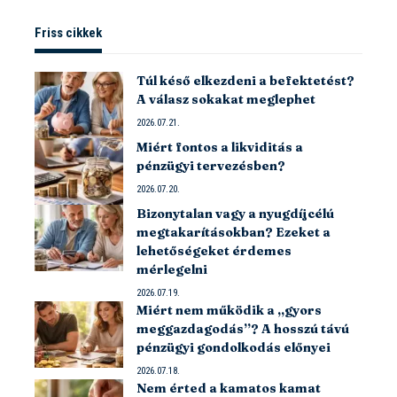
Friss cikkek
Túl késő elkezdeni a befektetést?
A válasz sokakat meglephet
2026.07.21.
Miért fontos a likviditás a
pénzügyi tervezésben?
2026.07.20.
Bizonytalan vagy a nyugdíjcélú
megtakarításokban? Ezeket a
lehetőségeket érdemes
mérlegelni
2026.07.19.
Miért nem működik a „gyors
meggazdagodás”? A hosszú távú
pénzügyi gondolkodás előnyei
2026.07.18.
Nem érted a kamatos kamat