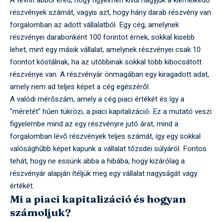
A tévhit abból ered, hogy figyelmen kívül hagyjuk a kiemelkedő
részvények számát, vagyis azt, hogy hány darab részvény van
forgalomban az adott vállalatból. Egy cég, amelynek
részvényei darabonként 100 forintot érnek, sokkal kisebb
lehet, mint egy másik vállalat, amelynek részvényei csak 10
forintot kóstálnak, ha az utóbbinak sokkal több kibocsátott
részvénye van. A részvényár önmagában egy kiragadott adat,
amely nem ad teljes képet a cég egészéről.
A valódi mérőszám, amely a cég piaci értékét és így a
"méretét" hűen tükrözi, a piaci kapitalizáció. Ez a mutató veszi
figyelembe mind az egy részvényre jutó árat, mind a
forgalomban lévő részvények teljes számát, így egy sokkal
valósághűbb képet kapunk a vállalat tőzsdei súlyáról. Fontos
tehát, hogy ne essünk abba a hibába, hogy kizárólag a
részvényár alapján ítéljük meg egy vállalat nagyságát vagy
értékét.
Mi a piaci kapitalizáció és hogyan
számoljuk?