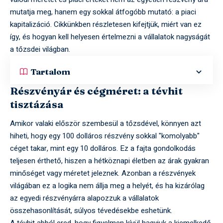
mutatja meg, hanem egy sokkal átfogóbb mutató: a piaci
kapitalizáció. Cikkünkben részletesen kifejtjük, miért van ez
így, és hogyan kell helyesen értelmezni a vállalatok nagyságát
a tőzsdei világban.
Tartalom
Részvényár és cégméret: a tévhit
tisztázása
Amikor valaki először szembesül a tőzsdével, könnyen azt
hiheti, hogy egy 100 dolláros részvény sokkal "komolyabb"
céget takar, mint egy 10 dolláros. Ez a fajta gondolkodás
teljesen érthető, hiszen a hétköznapi életben az árak gyakran
minőséget vagy méretet jeleznek. Azonban a részvények
világában ez a logika nem állja meg a helyét, és ha kizárólag
az egyedi részvényárra alapozzuk a vállalatok
összehasonlítását, súlyos tévedésekbe eshetünk.