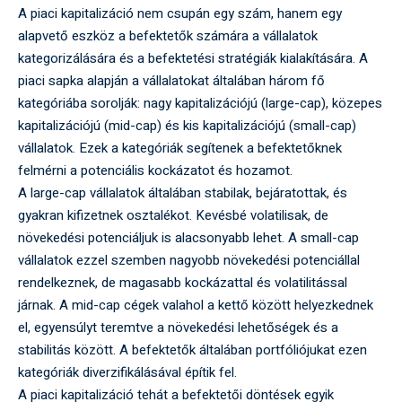
A piaci kapitalizáció nem csupán egy szám, hanem egy
alapvető eszköz a befektetők számára a vállalatok
kategorizálására és a befektetési stratégiák kialakítására. A
piaci sapka alapján a vállalatokat általában három fő
kategóriába sorolják: nagy kapitalizációjú (large-cap), közepes
kapitalizációjú (mid-cap) és kis kapitalizációjú (small-cap)
vállalatok. Ezek a kategóriák segítenek a befektetőknek
felmérni a potenciális kockázatot és hozamot.
A large-cap vállalatok általában stabilak, bejáratottak, és
gyakran kifizetnek osztalékot. Kevésbé volatilisak, de
növekedési potenciáljuk is alacsonyabb lehet. A small-cap
vállalatok ezzel szemben nagyobb növekedési potenciállal
rendelkeznek, de magasabb kockázattal és volatilitással
járnak. A mid-cap cégek valahol a kettő között helyezkednek
el, egyensúlyt teremtve a növekedési lehetőségek és a
stabilitás között. A befektetők általában portfóliójukat ezen
kategóriák diverzifikálásával építik fel.
A piaci kapitalizáció tehát a befektetői döntések egyik