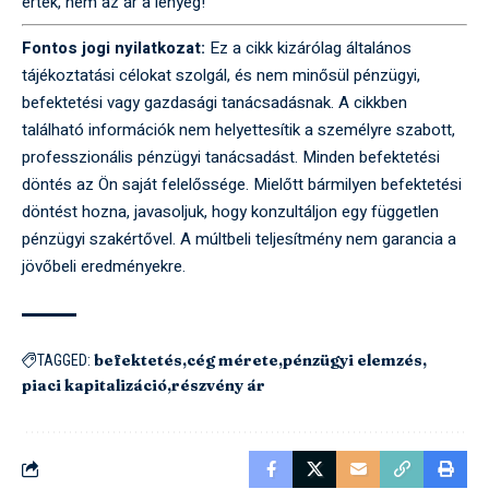
érték, nem az ár a lényeg!
Fontos jogi nyilatkozat:
Ez a cikk kizárólag általános
tájékoztatási célokat szolgál, és nem minősül pénzügyi,
befektetési vagy gazdasági tanácsadásnak. A cikkben
található információk nem helyettesítik a személyre szabott,
professzionális pénzügyi tanácsadást. Minden befektetési
döntés az Ön saját felelőssége. Mielőtt bármilyen befektetési
döntést hozna, javasoljuk, hogy konzultáljon egy független
pénzügyi szakértővel. A múltbeli teljesítmény nem garancia a
jövőbeli eredményekre.
befektetés
cég mérete
pénzügyi elemzés
TAGGED:
piaci kapitalizáció
részvény ár