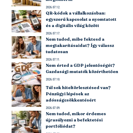
2026.07.12.
QR-kódok a vállalkozásban:
egyszerű kapcsolat a nyomtatott
és a digitális világ között
2026.07.17.
Nem tudod, mibe fektesd a
megtakarításaidat? Így válassz
tudatosan
2026.07.11.
Nem érted a GDP jelentőségét?
Gazdasági mutatók közérthetően
2026.07.10.
Túl sok hiteltörlesztésed van?
Pénzügyi lépések az
adósságcsökkentésért
2026.07.09.
Nem tudod, mikor érdemes
újrasúlyozni a befektetési
portfóliódat?