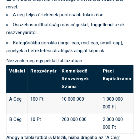
mivel:
A cég teljes értékének pontosabb tükrözése.
Összehasonlíthatóság más cégekkel, függetlenül azok
részvényárától.
Kategóriákba sorolás (large-cap, mid-cap, small-cap),
amelyek a befektetési stratégiák alapját képezik.
Nézzünk meg egy példát táblázatban:
Vállalat
Részvényár
Kiemelkedő
Piaci
Részvények
Kapitalizáció
Száma
A Cég
100 Ft
10 000 000
1 000 000
000 Ft
B Cég
10 Ft
200 000 000
2 000 000
000 Ft
Ahogy a táblázatból is látszik, hiába drágább az "A Cég"