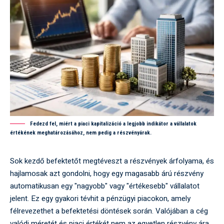
Fedezd fel, miért a piaci kapitalizáció a legjobb indikátor a vállalatok
értékének meghatározásához, nem pedig a részvényárak.
Sok kezdő befektetőt megtéveszt a részvények árfolyama, és
hajlamosak azt gondolni, hogy egy magasabb árú részvény
automatikusan egy "nagyobb" vagy "értékesebb" vállalatot
jelent. Ez egy gyakori tévhit a pénzügyi piacokon, amely
félrevezethet a befektetési döntések során. Valójában a cég
valódi méretét és piaci értékét nem az egyetlen részvény ára