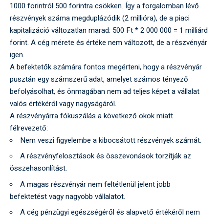
1000 forintról 500 forintra csökken. Így a forgalomban lévő
részvények száma megduplázódik (2 millióra), de a piaci
kapitalizáció változatlan marad: 500 Ft * 2 000 000 = 1 milliárd
forint. A cég mérete és értéke nem változott, de a részvényár
igen.
A befektetők számára fontos megérteni, hogy a részvényár
pusztán egy számszerű adat, amelyet számos tényező
befolyásolhat, és önmagában nem ad teljes képet a vállalat
valós értékéről vagy nagyságáról.
A részvényárra fókuszálás a következő okok miatt
félrevezető:
Nem veszi figyelembe a kibocsátott részvények számát.
A részvényfelosztások és összevonások torzítják az
összehasonlítást.
A magas részvényár nem feltétlenül jelent jobb
befektetést vagy nagyobb vállalatot.
A cég pénzügyi egészségéről és alapvető értékéről nem