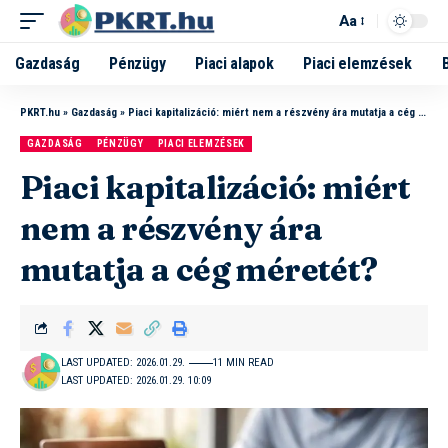
Aa
Gazdaság
Pénzügy
Piaci alapok
Piaci elemzések
PKRT.hu
»
Gazdaság
»
Piaci kapitalizáció: miért nem a részvény ára mutatja a cég méretét?
GAZDASÁG
PÉNZÜGY
PIACI ELEMZÉSEK
Piaci kapitalizáció: miért
nem a részvény ára
mutatja a cég méretét?
LAST UPDATED: 2026.01.29.
11 MIN READ
LAST UPDATED: 2026.01.29. 10:09