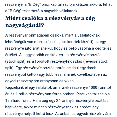
részvénye, a "B Cég" piaci kapitalizációja kétszer akkora, tehát
a "B Cég" tekinthető a nagyobb vállalatnak.
Miért csalóka a részvényár a cég
nagyságánál?
A részvényár önmagában csalóka, mert a vállalatoknak
lehetőségük van manipulálni (legális keretek között) az egy
részvényre jutó árat anélkül, hogy ez befolyásolná a cég teljes
értékét. A leggyakoribb eszköz erre a részvényfelosztás
(stock split) és a fordított részvényfelosztás (reverse stock
split). Egy részvényfelosztás során például egy darab
részvényből kettő vagy több lesz, aminek következtében az
egyedi részvény ára arányosan csökken.
Képzeljünk el egy vállalatot, amelynek részvénye 1000 forintot
ér, és 1 millió részvény van forgalomban. Piaci kapitalizációja
1 milliárd forint. Ha a cég egy 2:1 arányú részvényfelosztást
hajt végre, akkor minden részvényesnek az eredeti egy
részvénye helyett kettő lesz. Azonban az egyedi részvény ára