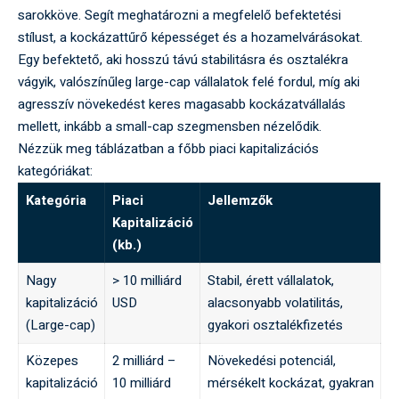
sarokköve. Segít meghatározni a megfelelő befektetési
stílust, a kockázattűrő képességet és a hozamelvárásokat.
Egy befektető, aki hosszú távú stabilitásra és osztalékra
vágyik, valószínűleg large-cap vállalatok felé fordul, míg aki
agresszív növekedést keres magasabb kockázatvállalás
mellett, inkább a small-cap szegmensben nézelődik.
Nézzük meg táblázatban a főbb piaci kapitalizációs
kategóriákat:
Kategória
Piaci
Jellemzők
Kapitalizáció
(kb.)
Nagy
> 10 milliárd
Stabil, érett vállalatok,
kapitalizáció
USD
alacsonyabb volatilitás,
(Large-cap)
gyakori osztalékfizetés
Közepes
2 milliárd –
Növekedési potenciál,
kapitalizáció
10 milliárd
mérsékelt kockázat, gyakran