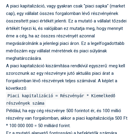
A piaci kapitalizáció, vagy gyakran csak "piaci sapka" (market
cap), egy vállalat összes forgalomban lévő részvényének
összesített piaci értékét jelenti. Ez a mutató a vállalat tőzsdei
értékét fejezi ki, és valójában ez mutatja meg, hogy mennyit
érne a cég, ha az összes részvényét azonnal
megvásárolnánk a jelenlegi piaci áron. Ez a legelfogadottabb
mérőszám egy vállalat méretének és piaci súlyának
meghatározására.
A piaci kapitalizáció kiszámítása rendkívül egyszerű: meg kell
szoroznunk az egy részvényre jutó aktuális piaci árat a
forgalomban lévő részvények teljes számával. A képlet a
következő:
Piaci kapitalizáció = Részvényár * Kiemelkedő
részvények száma
Például, ha egy cég részvénye 500 forintot ér, és 100 millió
részvény van forgalomban, akkor a piaci kapitalizációja 500 Ft
* 100 000 000 = 50 milliárd forint.
Ez a mutató alapvető fontosságú a befektetők számára,