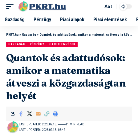
Aa
Gazdaság
Pénzügy
Piaci alapok
Piaci elemzések
PKRT.hu
»
Gazdaság
»
Quantok és adattudósok: amikor a matematika átveszi a közgazdaságtan helyét
GAZDASÁG
PÉNZÜGY
PIACI ELEMZÉSEK
Quantok és adattudósok:
amikor a matematika
átveszi a közgazdaságtan
helyét
LAST UPDATED: 2026.02.15.
11 MIN READ
LAST UPDATED: 2026.02.15. 06:42