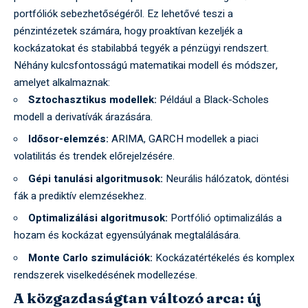
portfóliók sebezhetőségéről. Ez lehetővé teszi a
pénzintézetek számára, hogy proaktívan kezeljék a
kockázatokat és stabilabbá tegyék a pénzügyi rendszert.
Néhány kulcsfontosságú matematikai modell és módszer,
amelyet alkalmaznak:
Sztochasztikus modellek:
Például a Black-Scholes
modell a derivatívák árazására.
Idősor-elemzés:
ARIMA, GARCH modellek a piaci
volatilitás és trendek előrejelzésére.
Gépi tanulási algoritmusok:
Neurális hálózatok, döntési
fák a prediktív elemzésekhez.
Optimalizálási algoritmusok:
Portfólió optimalizálás a
hozam és kockázat egyensúlyának megtalálására.
Monte Carlo szimulációk:
Kockázatértékelés és komplex
rendszerek viselkedésének modellezése.
A közgazdaságtan változó arca: új