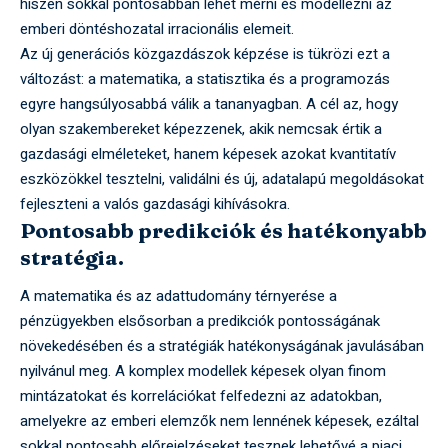
hiszen sokkal pontosabban lehet mérni és modellezni az
emberi döntéshozatal irracionális elemeit.
Az új generációs közgazdászok képzése is tükrözi ezt a
változást: a matematika, a statisztika és a programozás
egyre hangsúlyosabbá válik a tananyagban. A cél az, hogy
olyan szakembereket képezzenek, akik nemcsak értik a
gazdasági elméleteket, hanem képesek azokat kvantitatív
eszközökkel tesztelni, validálni és új, adatalapú megoldásokat
fejleszteni a valós gazdasági kihívásokra.
Pontosabb predikciók és hatékonyabb
stratégia.
A matematika és az adattudomány térnyerése a
pénzügyekben elsősorban a predikciók pontosságának
növekedésében és a stratégiák hatékonyságának javulásában
nyilvánul meg. A komplex modellek képesek olyan finom
mintázatokat és korrelációkat felfedezni az adatokban,
amelyekre az emberi elemzők nem lennének képesek, ezáltal
sokkal pontosabb előrejelzéseket tesznek lehetővé a piaci