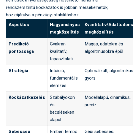
nemcsak a nyereségesség növelhető, hanem a
rendszerszintű kockázatok is jobban mérsékelhetők,
hozzájárulva a pénzügyi stabilitáshoz.
Aspektus
Hagyományos
Kvantitatív/Adattudom
megközelítés
megközelítés
Predikció
Gyakran
Magas, adatokra és
pontossága
kvalitatív,
algoritmusokra épül
tapasztalati
Stratégia
Intuíció,
Optimalizált, algoritmikus
fundamentális
gyors
elemzés
Kockázatkezelés
Szabályokon
Modellalapú, dinamikus,
és
precíz
becsléseken
alapul
Sebesség
Emberi tempó
Gépi sebesség,