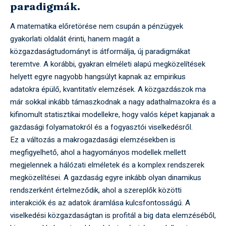
paradigmák.
A matematika előretörése nem csupán a pénzügyek
gyakorlati oldalát érinti, hanem magát a
közgazdaságtudományt is átformálja, új paradigmákat
teremtve. A korábbi, gyakran elméleti alapú megközelítések
helyett egyre nagyobb hangsúlyt kapnak az empirikus
adatokra épülő, kvantitatív elemzések. A közgazdászok ma
már sokkal inkább támaszkodnak a nagy adathalmazokra és a
kifinomult statisztikai modellekre, hogy valós képet kapjanak a
gazdasági folyamatokról és a fogyasztói viselkedésről.
Ez a változás a makrogazdasági elemzésekben is
megfigyelhető, ahol a hagyományos modellek mellett
megjelennek a hálózati elméletek és a komplex rendszerek
megközelítései. A gazdaság egyre inkább olyan dinamikus
rendszerként értelmeződik, ahol a szereplők közötti
interakciók és az adatok áramlása kulcsfontosságú. A
viselkedési közgazdaságtan is profitál a big data elemzéséből,