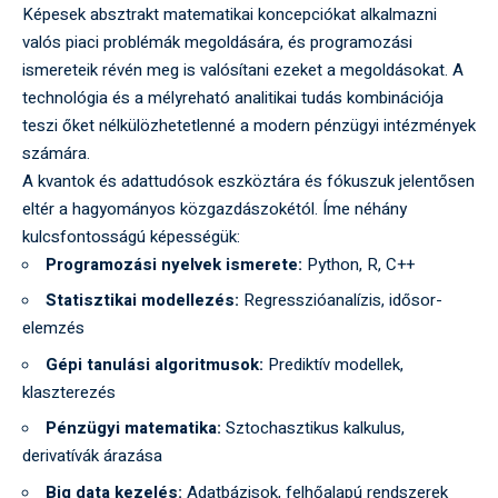
Képesek absztrakt matematikai koncepciókat alkalmazni
valós piaci problémák megoldására, és programozási
ismereteik révén meg is valósítani ezeket a megoldásokat. A
technológia és a mélyreható analitikai tudás kombinációja
teszi őket nélkülözhetetlenné a modern pénzügyi intézmények
számára.
A kvantok és adattudósok eszköztára és fókuszuk jelentősen
eltér a hagyományos közgazdászokétól. Íme néhány
kulcsfontosságú képességük:
Programozási nyelvek ismerete:
Python, R, C++
Statisztikai modellezés:
Regresszióanalízis, idősor-
elemzés
Gépi tanulási algoritmusok:
Prediktív modellek,
klaszterezés
Pénzügyi matematika:
Sztochasztikus kalkulus,
derivatívák árazása
Big data kezelés:
Adatbázisok, felhőalapú rendszerek