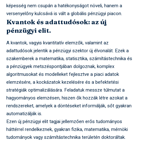
képesség nem csupán a hatékonyságot növeli, hanem a
versenyelőny kulcsává is vált a globális pénzügyi piacon.
Kvantok és adattudósok: az új
pénzügyi elit.
A kvantok, vagyis kvantitatív elemzők, valamint az
adattudósok jelentik a pénzügyi szektor új élvonalát. Ezek a
szakemberek a matematika, statisztika, számítástechnika és
a pénzügyek metszéspontjában dolgoznak, komplex
algoritmusokat és modelleket fejlesztve a piaci adatok
elemzésére, a kockázatok kezelésére és a befektetési
stratégiák optimalizálására. Feladatuk messze túlmutat a
hagyományos elemzésen, hiszen ők hozzák létre azokat a
rendszereket, amelyek a döntéseket informálják, sőt gyakran
automatizálják is.
Ezen új pénzügyi elit tagjai jellemzően erős tudományos
háttérrel rendelkeznek, gyakran fizika, matematika, mérnöki
tudományok vagy számítástechnika területén doktoráltak.