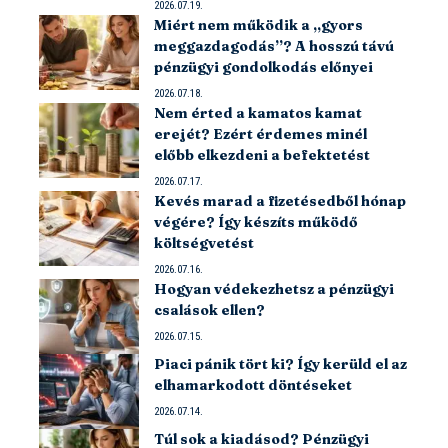
2026.07.19.
Miért nem működik a „gyors
meggazdagodás”? A hosszú távú
pénzügyi gondolkodás előnyei
2026.07.18.
Nem érted a kamatos kamat
erejét? Ezért érdemes minél
előbb elkezdeni a befektetést
2026.07.17.
Kevés marad a fizetésedből hónap
végére? Így készíts működő
költségvetést
2026.07.16.
Hogyan védekezhetsz a pénzügyi
csalások ellen?
2026.07.15.
Piaci pánik tört ki? Így kerüld el az
elhamarkodott döntéseket
2026.07.14.
Túl sok a kiadásod? Pénzügyi