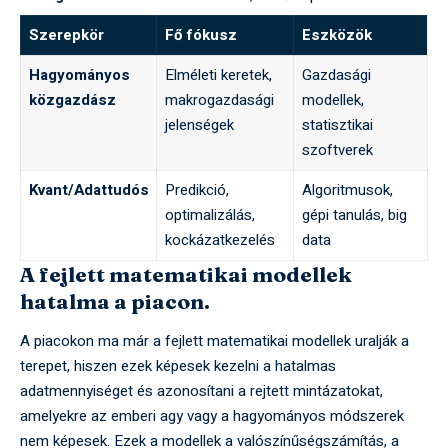
Szerepkör
Fő fókusz
Eszközök
Hagyományos
Elméleti keretek,
Gazdasági
közgazdász
makrogazdasági
modellek,
jelenségek
statisztikai
szoftverek
Kvant/Adattudós
Predikció,
Algoritmusok,
optimalizálás,
gépi tanulás, big
kockázatkezelés
data
A fejlett matematikai modellek
hatalma a piacon.
A piacokon ma már a fejlett matematikai modellek uralják a
terepet, hiszen ezek képesek kezelni a hatalmas
adatmennyiséget és azonosítani a rejtett mintázatokat,
amelyekre az emberi agy vagy a hagyományos módszerek
nem képesek. Ezek a modellek a valószínűségszámítás, a