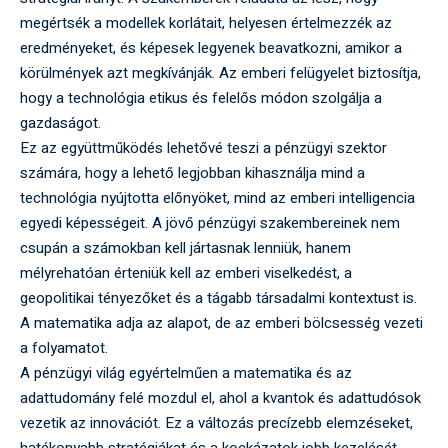
megértsék a modellek korlátait, helyesen értelmezzék az
eredményeket, és képesek legyenek beavatkozni, amikor a
körülmények azt megkívánják. Az emberi felügyelet biztosítja,
hogy a technológia etikus és felelős módon szolgálja a
gazdaságot.
Ez az együttműködés lehetővé teszi a pénzügyi szektor
számára, hogy a lehető legjobban kihasználja mind a
technológia nyújtotta előnyöket, mind az emberi intelligencia
egyedi képességeit. A jövő pénzügyi szakembereinek nem
csupán a számokban kell jártasnak lenniük, hanem
mélyrehatóan érteniük kell az emberi viselkedést, a
geopolitikai tényezőket és a tágabb társadalmi kontextust is.
A matematika adja az alapot, de az emberi bölcsesség vezeti
a folyamatot.
A pénzügyi világ egyértelműen a matematika és az
adattudomány felé mozdul el, ahol a kvantok és adattudósok
vezetik az innovációt. Ez a változás precízebb elemzéseket,
hatékonyabb stratégiákat és a kockázatok jobb kezelését