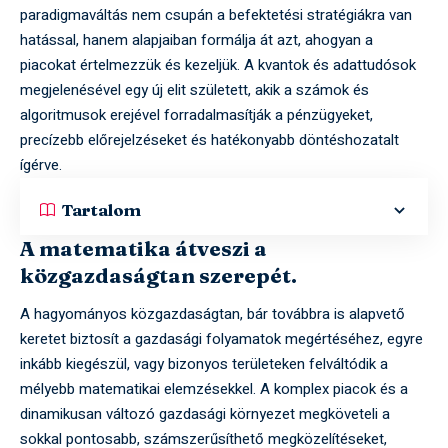
paradigmaváltás nem csupán a befektetési stratégiákra van
hatással, hanem alapjaiban formálja át azt, ahogyan a
piacokat értelmezzük és kezeljük. A kvantok és adattudósok
megjelenésével egy új elit született, akik a számok és
algoritmusok erejével forradalmasítják a pénzügyeket,
precízebb előrejelzéseket és hatékonyabb döntéshozatalt
ígérve.
Tartalom
A matematika átveszi a
közgazdaságtan szerepét.
A hagyományos közgazdaságtan, bár továbbra is alapvető
keretet biztosít a gazdasági folyamatok megértéséhez, egyre
inkább kiegészül, vagy bizonyos területeken felváltódik a
mélyebb matematikai elemzésekkel. A komplex piacok és a
dinamikusan változó gazdasági környezet megköveteli a
sokkal pontosabb, számszerűsíthető megközelítéseket,