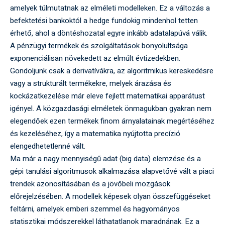
amelyek túlmutatnak az elméleti modelleken. Ez a változás a
befektetési bankoktól a hedge fundokig mindenhol tetten
érhető, ahol a döntéshozatal egyre inkább adatalapúvá válik.
A pénzügyi termékek és szolgáltatások bonyolultsága
exponenciálisan növekedett az elmúlt évtizedekben.
Gondoljunk csak a derivatívákra, az algoritmikus kereskedésre
vagy a strukturált termékekre, melyek árazása és
kockázatkezelése már eleve fejlett matematikai apparátust
igényel. A közgazdasági elméletek önmagukban gyakran nem
elegendőek ezen termékek finom árnyalatainak megértéséhez
és kezeléséhez, így a matematika nyújtotta precízió
elengedhetetlenné vált.
Ma már a nagy mennyiségű adat (big data) elemzése és a
gépi tanulási algoritmusok alkalmazása alapvetővé vált a piaci
trendek azonosításában és a jövőbeli mozgások
előrejelzésében. A modellek képesek olyan összefüggéseket
feltárni, amelyek emberi szemmel és hagyományos
statisztikai módszerekkel láthatatlanok maradnának. Ez a