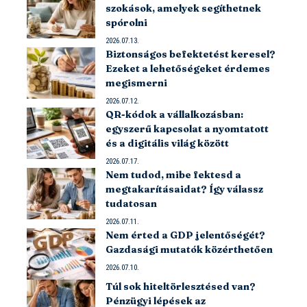
szokások, amelyek segíthetnek
spórolni
2026.07.13.
Biztonságos befektetést keresel?
Ezeket a lehetőségeket érdemes
megismerni
2026.07.12.
QR-kódok a vállalkozásban:
egyszerű kapcsolat a nyomtatott
és a digitális világ között
2026.07.17.
Nem tudod, mibe fektesd a
megtakarításaidat? Így válassz
tudatosan
2026.07.11.
Nem érted a GDP jelentőségét?
Gazdasági mutatók közérthetően
2026.07.10.
Túl sok hiteltörlesztésed van?
Pénzügyi lépések az