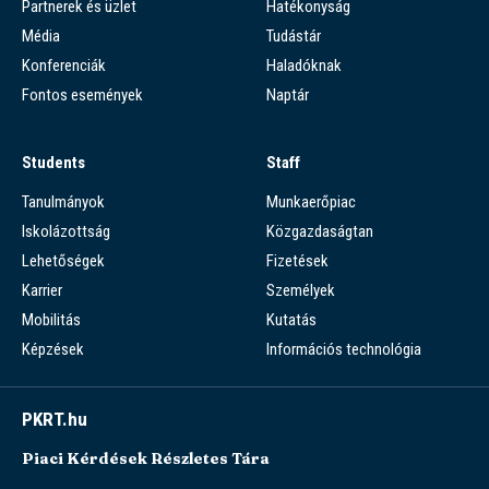
Partnerek és üzlet
Hatékonyság
Média
Tudástár
Konferenciák
Haladóknak
Fontos események
Naptár
Students
Staff
Tanulmányok
Munkaerőpiac
Iskolázottság
Közgazdaságtan
Lehetőségek
Fizetések
Karrier
Személyek
Mobilitás
Kutatás
Képzések
Információs technológia
PKRT.hu
Piaci Kérdések Részletes Tára