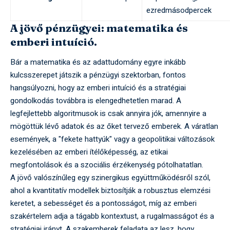
ezredmásodpercek
A jövő pénzügyei: matematika és
emberi intuíció.
Bár a matematika és az adattudomány egyre inkább
kulcsszerepet játszik a pénzügyi szektorban, fontos
hangsúlyozni, hogy az emberi intuíció és a stratégiai
gondolkodás továbbra is elengedhetetlen marad. A
legfejlettebb algoritmusok is csak annyira jók, amennyire a
mögöttük lévő adatok és az őket tervező emberek. A váratlan
események, a "fekete hattyúk" vagy a geopolitikai változások
kezelésében az emberi ítélőképesség, az etikai
megfontolások és a szociális érzékenység pótolhatatlan.
A jövő valószínűleg egy szinergikus együttműködésről szól,
ahol a kvantitatív modellek biztosítják a robusztus elemzési
keretet, a sebességet és a pontosságot, míg az emberi
szakértelem adja a tágabb kontextust, a rugalmasságot és a
stratégiai irányt. A szakemberek feladata az lesz, hogy