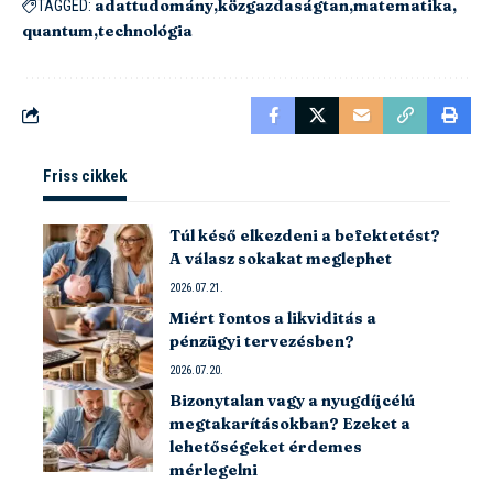
adattudomány
közgazdaságtan
matematika
TAGGED:
quantum
technológia
Friss cikkek
Túl késő elkezdeni a befektetést?
A válasz sokakat meglephet
2026.07.21.
Miért fontos a likviditás a
pénzügyi tervezésben?
2026.07.20.
Bizonytalan vagy a nyugdíjcélú
megtakarításokban? Ezeket a
lehetőségeket érdemes
mérlegelni