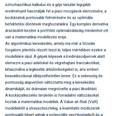
sztochasztikus kalkulus és a gépi tanulás legújabb
eredményeit használják fel a piaci mozgások elemzésére, a
kockázatok pontosabb felmérésére és az optimális
befektetési döntések meghozatalára. Egy komplex derivatíva
árazásától kezdve a portfólió optimalizálásáig mindenhol ott
van a matematikai modellezés ereje.
Az algoritmikus kereskedés, amely ma már a tőzsdei
forgalom jelentős részét teszi ki, teljes mértékben ezekre a
modellekre épül. A gépek képesek ezredmásodpercek alatt
elemezni a piaci adatokat és végrehajtani tranzakciókat,
kihasználva a legkisebb árkülönbségeket is, ami emberi
beavatkozással elképzelhetetlen lenne. Ez a sebesség és
pontosság alapvetően változtatta meg a kereskedés
dinamikáját, és drámaian megnövelte a piaci likviditást.
A kockázatkezelés területén is forradalmi változásokat
hoztak a matematikai modellek. A Value-at-Risk (VaR)
modellektől a stressztesztekig, a kvantitatív módszerek
pontosabb képet adnak a potenciális veszteségekről és a