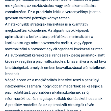
mozgásokra, az eszközárakra vagy akár a kamatlábakra
vonatkozóan. Ez a precizitás kritikus versenyelőnyt jelent a
gyorsan változó pénzügyi környezetben.
A hatékonyabb stratégiák kialakítása is a kvantitatív
megközelítés kulcseleme. Az algoritmusok képesek
optimalizálni a befektetési portfóliókat, minimalizálni a
kockázatot egy adott hozamszint mellett, vagy éppen
maximalizálni a hozamot egy elfogadható kockázati szinten.
Az automatizált kereskedési rendszerek pedig pillanatok alatt
képesek reagálni a piaci változásokra, kihasználva a rövid távú
lehetőségeket, amelyek emberi beavatkozással elérhetetlenek
lennének.
Végső soron ez a megközelítés lehetővé teszi a pénzügyi
intézmények számára, hogy jobban megértsék és kezeljék a
piaci volatilitást, gyorsabban alkalmazkodjanak az új
információkhoz, és megalapozottabb döntéseket hozzanak.
A prediktív modellek és az optimalizált stratégiák révén