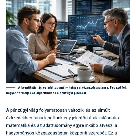
A kvantitativitás és adattudomány hatása a közgazdaságtanra. Fedezd fel,
hogyan formálják az algoritmusok a pénzügyi piacokat.
A pénzügyi világ folyamatosan változik, és az elmúlt
évtizedekben tanúi lehettünk egy jelentős átalakulásnak: a
matematika és az adattudomány egyre inkább átveszi a
hagyományos közgazdaságtan központi szerepét. Ez a