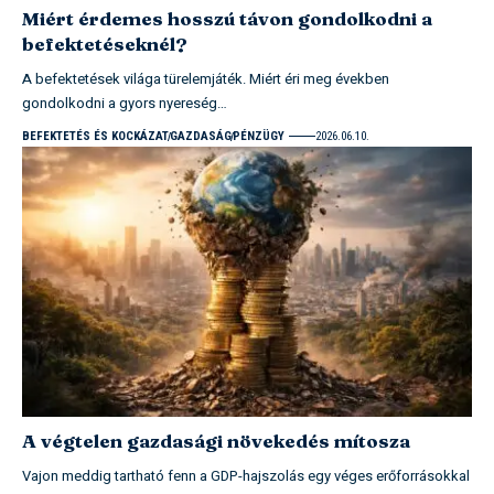
Miért érdemes hosszú távon gondolkodni a
befektetéseknél?
A befektetések világa türelemjáték. Miért éri meg években
gondolkodni a gyors nyereség…
BEFEKTETÉS ÉS KOCKÁZAT
GAZDASÁG
PÉNZÜGY
2026.06.10.
A végtelen gazdasági növekedés mítosza
Vajon meddig tartható fenn a GDP-hajszolás egy véges erőforrásokkal