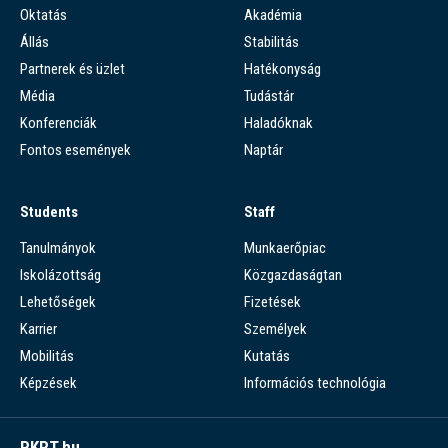
Oktatás
Akadémia
Állás
Stabilitás
Partnerek és üzlet
Hatékonyság
Média
Tudástár
Konferenciák
Haladóknak
Fontos események
Naptár
Students
Staff
Tanulmányok
Munkaerőpiac
Iskolázottság
Közgazdaságtan
Lehetőségek
Fizetések
Karrier
Személyek
Mobilitás
Kutatás
Képzések
Információs technológia
PKRT.hu