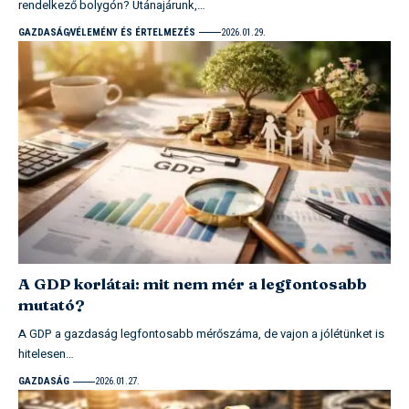
rendelkező bolygón? Utánajárunk,…
GAZDASÁG
VÉLEMÉNY ÉS ÉRTELMEZÉS
2026.01.29.
A GDP korlátai: mit nem mér a legfontosabb
mutató?
A GDP a gazdaság legfontosabb mérőszáma, de vajon a jólétünket is
hitelesen…
GAZDASÁG
2026.01.27.