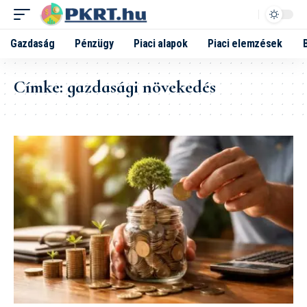
Gazdaság
Pénzügy
Piaci alapok
Piaci elemzések
Címke:
gazdasági növekedés