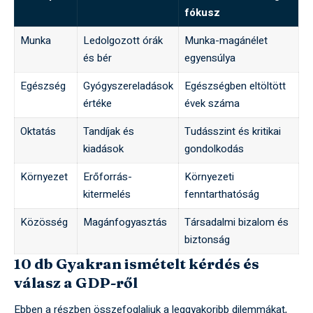
fókusz
Munka
Ledolgozott órák
Munka-magánélet
és bér
egyensúlya
Egészség
Gyógyszereladások
Egészségben eltöltött
értéke
évek száma
Oktatás
Tandíjak és
Tudásszint és kritikai
kiadások
gondolkodás
Környezet
Erőforrás-
Környezeti
kitermelés
fenntarthatóság
Közösség
Magánfogyasztás
Társadalmi bizalom és
biztonság
10 db Gyakran ismételt kérdés és
válasz a GDP-ről
Ebben a részben összefoglaljuk a leggyakoribb dilemmákat,