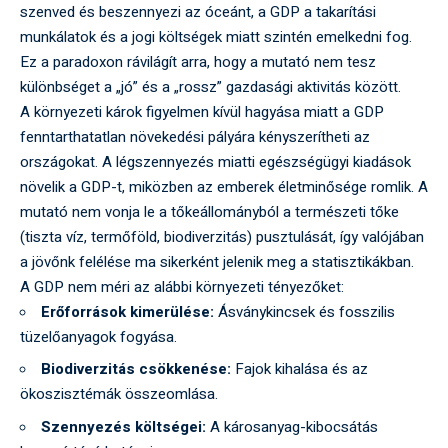
szenved és beszennyezi az óceánt, a GDP a takarítási
munkálatok és a jogi költségek miatt szintén emelkedni fog.
Ez a paradoxon rávilágít arra, hogy a mutató nem tesz
különbséget a „jó” és a „rossz” gazdasági aktivitás között.
A környezeti károk figyelmen kívül hagyása miatt a GDP
fenntarthatatlan növekedési pályára kényszerítheti az
országokat. A légszennyezés miatti egészségügyi kiadások
növelik a GDP-t, miközben az emberek életminősége romlik. A
mutató nem vonja le a tőkeállományból a természeti tőke
(tiszta víz, termőföld, biodiverzitás) pusztulását, így valójában
a jövőnk felélése ma sikerként jelenik meg a statisztikákban.
A GDP nem méri az alábbi környezeti tényezőket:
Erőforrások kimerülése:
Ásványkincsek és fosszilis
tüzelőanyagok fogyása.
Biodiverzitás csökkenése:
Fajok kihalása és az
ökoszisztémák összeomlása.
Szennyezés költségei:
A károsanyag-kibocsátás