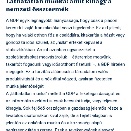
Láthatatlan munka: amit kihagy a
nemzeti össztermék
A GDP egyik legnagyobb hiányossága, hogy csak a piacon
keresztül zajló tranzakciókat veszi figyelembe. Ez azt jelenti,
hogy ha valaki otthon főz a családjára, kitakarítja a házát vagy
gondozza idős szüleit, az „nulla” értéket képvisel a
statisztikákban. Amint azonban ugyanezeket a
szolgáltatásokat megvásároljuk – étterembe megyünk,
takarítót fogadunk vagy idősotthont fizetünk –, a GDP hirtelen
megugrik. Ez a torzítás alábecsüli a társadalom valós
produktivitását és a nők által végzett, gyakran fizetetlen
munka jelentőségét.
A „láthatatlan munka” mellett a GDP a feketegazdaságot és
az informális szektort is csak becsülni tudja, vagy teljesen
kihagyja. Sok fejlődő országban a gazdaság jelentős része a
hivatalos csatornákon kívül zajlik, de a fejlett világban is
jelentős az önkéntes munka és a közösségi alapú
segítségnyújtás szerepe. Ezek a tevékenységek alapvető