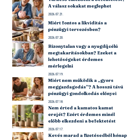
A válasz sokakat meglephet
2026.07.21.
Miért fontos a likviditás a
pénzügyi tervezésben?
2026.07.20.
Bizonytalan vagy a nyugdíjcélú
megtakarításokban? Ezeket a
lehetőségeket érdemes
mérlegelni
2026.07.19.
Miért nem működik a „gyors
meggazdagodás”? A hosszú távú
pénzügyi gondolkodás előnyei
2026.07.18.
Nem érted a kamatos kamat
erejét? Ezért érdemes minél
előbb elkezdeni a befektetést
2026.07.17.
Kevés marad a fizetésedből hónap