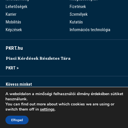
Lehetőségek
Fizetések
Karrier
Személyek
Mobilitás
Kutatás
Képzések
Információs technológia
PKRT.hu
Piaci Kérdések Részletes Tára
PKRT >
Kövess minket
A weboldalon a minőségi felhasználói élmény érdekében sütiket
használunk.
You can find out more about which cookies we are using or
switch them off in
settings
.
Sitemap
Accessibility
Modern Slavery Statement
Privacy Notice
Elfogad