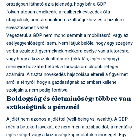
országban látható az a jelenség, hogy bár a GDP
folyamatosan emelkedik, a reálbérek évtizedek óta
stagnálnak, ami társadalmi feszültségekhez és a bizalom
elvesztéséhez vezet.
Végezetül, a GDP nem mond semmit a mobilitásról vagy az
esélyegyenlőségről sem. Nem látjuk belőle, hogy egy szegény
sorba született gyermeknek mekkora esélye van a kitörésre,
vagy hogy a közszolgáltatások (oktatás, egészségügy)
mennyire hozzáférhetőek a társadalom alsóbb rétegei
számára. A tiszta növekedés hajszolása eltereli a figyelmet
arról a tényről, hogy a gazdaságnak az embert kellene
szolgálnia, nem pedig fordítva.
Boldogság és életminőség: többre van
szükségünk a pénznél
A jólét nem azonos a jóléttel (well-being vs. wealth). A GDP
méri a birtokolt javakat, de nem méri a szabadidőt, a mentális
egészséget vagy a közösségi kapcsolatok minőségét. Egy