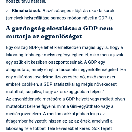
hosszú távú hatásai.
Klímahatások:
A szélsőséges időjárás okozta károk
(amelyek helyreállítása paradox módon növeli a GDP-t).
A gazdagság eloszlása: a GDP nem
mutatja az egyenlőséget
Egy ország GDP-je lehet kiemelkedően magas úgy is, hogy a
lakosság többsége mélyszegénységben él, miközben a javak
egy szűk elit kezében összpontosulnak. A GDP egy
átlagmutató, amely elrejti a társadalmi egyenlőtlenségeket. Ha
egy milliárdos jövedelme tízszeresére nő, miközben ezer
emberé csökken, a GDP statisztikailag mégis növekedést
mutathat, sugallva, hogy az ország „jobban teljesít”.
Az egyenlőtlenség mérésére a GDP helyett vagy mellett olyan
mutatókat kellene figyelni, mint a Gini-együttható vagy a
medián jövedelem. A medián sokkal jobban leírja az
átlagember helyzetét, hiszen ez az az érték, amelynél a
lakosság fele többet, fele kevesebbet keres. Sok fejlett