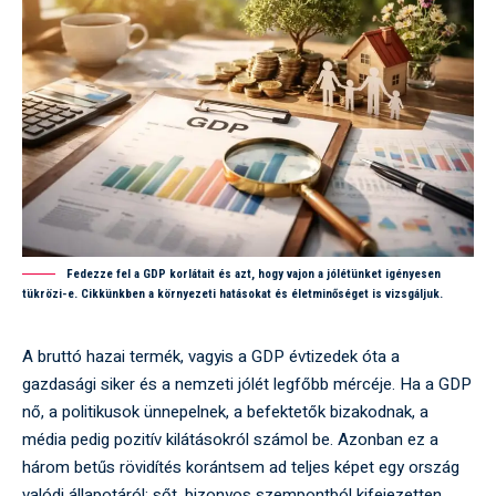
Fedezze fel a GDP korlátait és azt, hogy vajon a jólétünket igényesen
tükrözi-e. Cikkünkben a környezeti hatásokat és életminőséget is vizsgáljuk.
A bruttó hazai termék, vagyis a GDP évtizedek óta a
gazdasági siker és a nemzeti jólét legfőbb mércéje. Ha a GDP
nő, a politikusok ünnepelnek, a befektetők bizakodnak, a
média pedig pozitív kilátásokról számol be. Azonban ez a
három betűs rövidítés korántsem ad teljes képet egy ország
valódi állapotáról; sőt, bizonyos szempontból kifejezetten