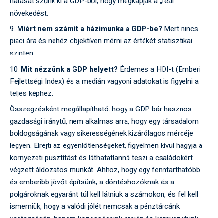
hatását szűrik ki a GDP-ből, hogy megkapják a „reál”
növekedést.
Miért nem számít a házimunka a GDP-be?
Mert nincs
piaci ára és nehéz objektíven mérni az értékét statisztikai
szinten.
Mit nézzünk a GDP helyett?
Érdemes a HDI-t (Emberi
Fejlettségi Index) és a medián vagyoni adatokat is figyelni a
teljes képhez.
Összegzésként megállapítható, hogy a GDP bár hasznos
gazdasági iránytű, nem alkalmas arra, hogy egy társadalom
boldogságának vagy sikerességének kizárólagos mércéje
legyen. Elrejti az egyenlőtlenségeket, figyelmen kívül hagyja a
környezeti pusztítást és láthatatlanná teszi a családokért
végzett áldozatos munkát. Ahhoz, hogy egy fenntarthatóbb
és emberibb jövőt építsünk, a döntéshozóknak és a
polgároknak egyaránt túl kell látniuk a számokon, és fel kell
ismerniük, hogy a valódi jólét nemcsak a pénztárcánk