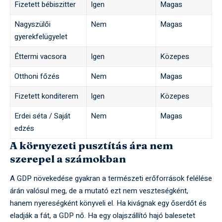
Fizetett bébiszitter
Igen
Magas
Nagyszülői
Nem
Magas
gyerekfelügyelet
Éttermi vacsora
Igen
Közepes
Otthoni főzés
Nem
Magas
Fizetett konditerem
Igen
Közepes
Erdei séta / Saját
Nem
Magas
edzés
A környezeti pusztítás ára nem
szerepel a számokban
A GDP növekedése gyakran a természeti erőforrások felélése
árán valósul meg, de a mutató ezt nem veszteségként,
hanem nyereségként könyveli el. Ha kivágnak egy őserdőt és
eladják a fát, a GDP nő. Ha egy olajszállító hajó balesetet