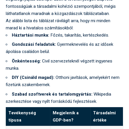
fontosságúak a társadalmi kohézió szempontjából, mégis
láthatatlanok maradnak a közgazdászok táblázataiban.
Az alábbi lista és táblázat rávilágít arra, hogy mi minden
marad ki a hivatalos számításokból:
Háztartási munka:
Főzés, takarítás, kertészkedés.
Gondozási feladatok:
Gyermeknevelés és az idősek
ápolása családon belül.
Önkéntesség:
Civil szervezeteknél végzett ingyenes
munka.
DIY (Csináld magad):
Otthoni javítások, amelyekért nem
fizetünk szakembernek.
Szabad szoftverek és tartalomgyártás:
Wikipedia
szerkesztése vagy nyílt forráskódú fejlesztések.
Tevékenység
Megjelenik a
Társadalmi
típusa
GDP-ben?
értéke