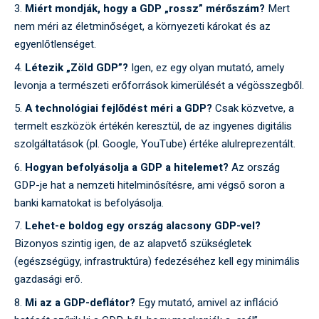
Miért mondják, hogy a GDP „rossz” mérőszám?
Mert
nem méri az életminőséget, a környezeti károkat és az
egyenlőtlenséget.
Létezik „Zöld GDP”?
Igen, ez egy olyan mutató, amely
levonja a természeti erőforrások kimerülését a végösszegből.
A technológiai fejlődést méri a GDP?
Csak közvetve, a
termelt eszközök értékén keresztül, de az ingyenes digitális
szolgáltatások (pl. Google, YouTube) értéke alulreprezentált.
Hogyan befolyásolja a GDP a hitelemet?
Az ország
GDP-je hat a nemzeti hitelminősítésre, ami végső soron a
banki kamatokat is befolyásolja.
Lehet-e boldog egy ország alacsony GDP-vel?
Bizonyos szintig igen, de az alapvető szükségletek
(egészségügy, infrastruktúra) fedezéséhez kell egy minimális
gazdasági erő.
Mi az a GDP-deflátor?
Egy mutató, amivel az infláció