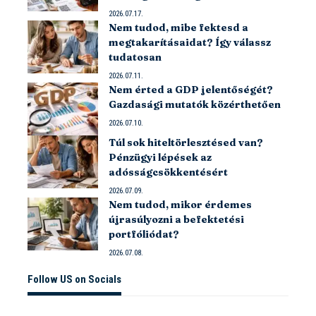
2026.07.17.
Nem tudod, mibe fektesd a
megtakarításaidat? Így válassz
tudatosan
2026.07.11.
Nem érted a GDP jelentőségét?
Gazdasági mutatók közérthetően
2026.07.10.
Túl sok hiteltörlesztésed van?
Pénzügyi lépések az
adósságcsökkentésért
2026.07.09.
Nem tudod, mikor érdemes
újrasúlyozni a befektetési
portfóliódat?
2026.07.08.
Follow US on Socials