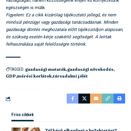
vastagságán, hanem közösségeink erején és környezetünk
egészségén is múlik.
Figyelem: Ez a cikk kizárólag tájékoztató jellegű, és nem
minősül pénzügyi vagy gazdasági tanácsadásnak. Minden
gazdasági döntés meghozatala előtt tájékozódjon alaposan,
és szükség esetén kérje szakértő segítségét. A leírtak
felhasználása saját felelősségre történik.
gazdasági mutatók
gazdasági növekedés
TAGGED:
GDP
mérési korlátok
társadalmi jólét
Friss cikkek
Túl késő elkezdeni a befektetést?