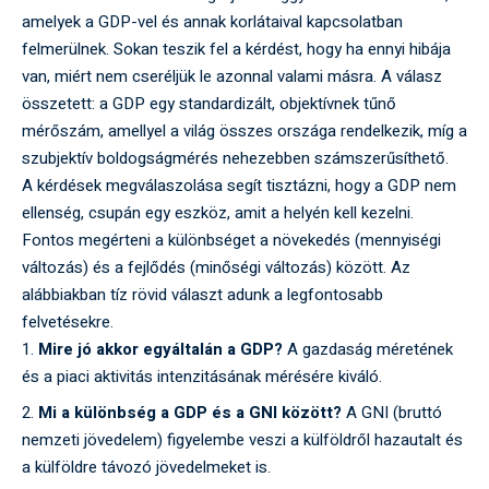
amelyek a GDP-vel és annak korlátaival kapcsolatban
felmerülnek. Sokan teszik fel a kérdést, hogy ha ennyi hibája
van, miért nem cseréljük le azonnal valami másra. A válasz
összetett: a GDP egy standardizált, objektívnek tűnő
mérőszám, amellyel a világ összes országa rendelkezik, míg a
szubjektív boldogságmérés nehezebben számszerűsíthető.
A kérdések megválaszolása segít tisztázni, hogy a GDP nem
ellenség, csupán egy eszköz, amit a helyén kell kezelni.
Fontos megérteni a különbséget a növekedés (mennyiségi
változás) és a fejlődés (minőségi változás) között. Az
alábbiakban tíz rövid választ adunk a legfontosabb
felvetésekre.
Mire jó akkor egyáltalán a GDP?
A gazdaság méretének
és a piaci aktivitás intenzitásának mérésére kiváló.
Mi a különbség a GDP és a GNI között?
A GNI (bruttó
nemzeti jövedelem) figyelembe veszi a külföldről hazautalt és
a külföldre távozó jövedelmeket is.