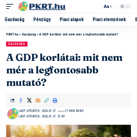
Aa
Gazdaság
Pénzügy
Piaci alapok
Piaci elemzések
PKRT.hu
»
Gazdaság
»
A GDP korlátai: mit nem mér a legfontosabb mutató?
GAZDASÁG
A GDP korlátai: mit nem
mér a legfontosabb
mutató?
LAST UPDATED: 2026.01.27.
11 MIN READ
LAST UPDATED: 2026.01.27. 21:40