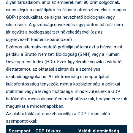
olyan társadalom, ahol az emberek heti 80 órát dolgoznak,
nincs idejük a családjukra és állandó stresszben élnek, magas
GDP-t produkálhat, de aligha nevezhető boldognak vagy
sikeresnek. A gazdasági növekedés egy ponton túl már nem
jár együtt a boldogságérzet növekedésével (ez az
úgynevezett Easterlin-paradoxon).
Számos alternatív mutató próbálja pótolni ezt a hiányt, mint
például a Bruttó Nemzeti Boldogság (GNH) vagy a Human
Development Index (HDI). Ezek figyelembe veszik a várható
élettartamot, az oktatási szintet és a személyes
szabadságjogokat is. Az életminőség szempontjából
kulcsfontosságú tényezők, mint a közbiztonság, a politikai
stabilitás vagy a levegő tisztasága, mind kívül esnek a GDP
hatókörén, mégis alapvetően meghatározzák, hogyan érezzük
magunkat a mindennapokban.
Az alábbi táblázat összehasonlítja a GDP-t más jóléti
szempontokkal:
Szempont
GDP fókusz
Valódi életminőség