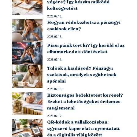
végére? Így készíts működő
költségvetést
2026.07.16.
Hogyan védekezhetsz a pénzügyi
csalások ellen?
2026.07.15.
Piaci pánik tört ki? Így kerüld el az
elhamarkodott döntéseket
2026.07.14.
Túl sok a kiadásod? Pénzügyi
szokások, amelyek segíthetnek
spórolni
2026.07.13.
Biztonságos befektetést keresel?
Ezeket a lehetőségeket érdemes
megismerni
2026.07.12.
QR-kódok a vállalkozásban:
egyszerű kapcsolat a nyomtatott
és a digitális világ között