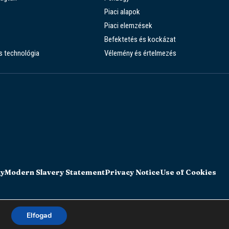
Piaci alapok
Piaci elemzések
Befektetés és kockázat
s technológia
Vélemény és értelmezés
ty
Modern Slavery Statement
Privacy Notice
Use of Cookies
Elfogad