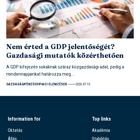
Nem érted a GDP jelentőségét?
Gazdasági mutatók közérthetően
A GDP kifejezés sokaknak száraz közgazdasági adat, pedig a
mindennapjainkat határozza meg.…
GAZDASÁG
PÉNZÜGY
PIACI ELEMZÉSEK
2026.07.10.
Information for
Top links
Oktatás
Akadémia
Állás
Stabilitás