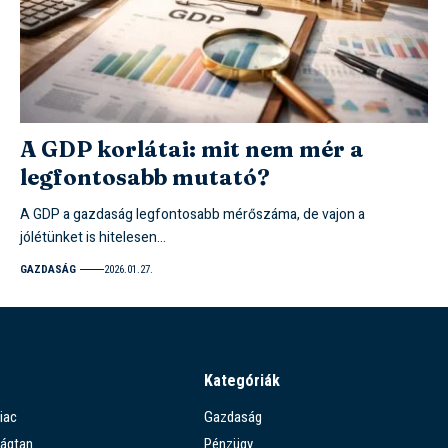
A GDP korlátai: mit nem mér a
legfontosabb mutató?
A GDP a gazdaság legfontosabb mérőszáma, de vajon a
jólétünket is hitelesen…
GAZDASÁG
2026.01.27.
Kategóriák
iac
Gazdaság
ágtan
Pénzügy