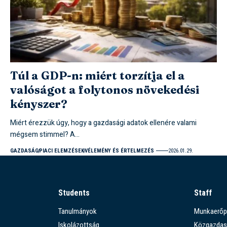
Túl a GDP-n: miért torzítja el a
valóságot a folytonos növekedési
kényszer?
Miért érezzük úgy, hogy a gazdasági adatok ellenére valami
mégsem stimmel? A…
GAZDASÁG
PIACI ELEMZÉSEK
VÉLEMÉNY ÉS ÉRTELMEZÉS
2026.01.29.
Students
Staff
Tanulmányok
Munkaerőp
Iskolázottság
Közgazdas